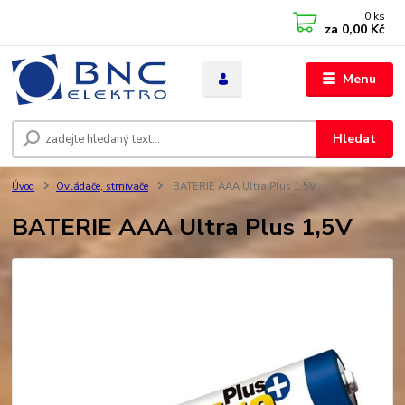
0
ks
za
0,00 Kč
Menu
Hledat
Úvod
Ovládače, stmívače
BATERIE AAA Ultra Plus 1,5V
BATERIE AAA Ultra Plus 1,5V