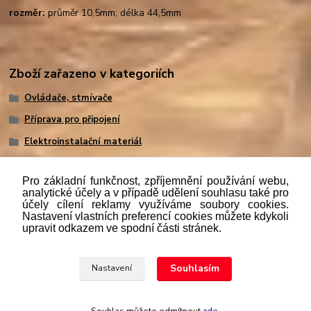
rozměr:
průměr 10,5mm; délka 44,5mm
Zboží zařazeno v kategoriích
Ovládače, stmívače
Příprava pro připojení
Elektroinstalační materiál
Pro základní funkčnost, zpříjemnění používání webu,
analytické účely a v případě udělení souhlasu také pro
účely cílení reklamy využíváme soubory cookies.
"
Podle
zákona č. 112/mmmmm2016 Sb. o evidenci tržeb je
Nastavení vlastních preferencí cookies můžete kdykoli
prodávající povinen vystavit kupujícímu účtenku. Zároveň je
upravit odkazem ve spodní části stránek.
povinen zaevidovat přijatou tržbu u správce daně online; v
případě technického výpadku pak nejpozději do 48 hodin.“
Souhlasím
Nastavení
Upravit sběr cookies.