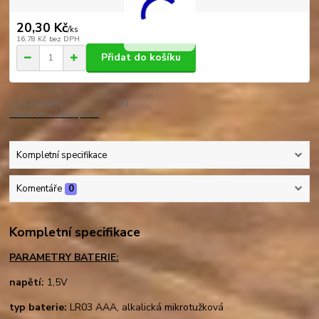
20,30 Kč
/
ks
16,78 Kč
bez DPH
Přidat do košíku
Číslo produktu:
01
Hlídat cenu / dostupnost
Kompletní specifikace
Komentáře
0
Kompletní specifikace
PARAMETRY BATERIE:
napětí:
1,5V
typ baterie
:
LR03 AAA, alkalická mikrotužková