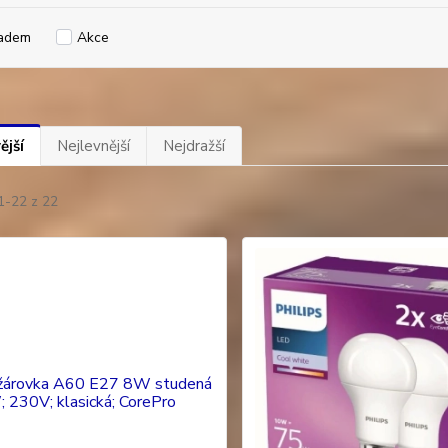
adem
Akce
ější
Nejlevnější
Nejdražší
1-22 z 22