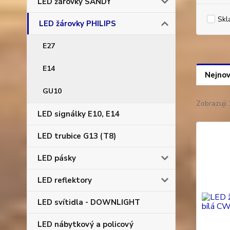
LED žárovky SANDY
Skl
LED žárovky PHILIPS
E27
E14
Nejnov
GU10
Zobrazuji 
LED signálky E10, E14
LED trubice G13 (T8)
LED pásky
LED reflektory
LED svítidla - DOWNLIGHT
LED nábytkový a policový