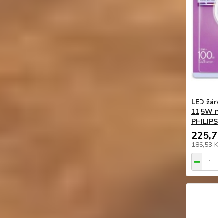
LED žár
11,5W n
PHILIPS
225,7
186,53 