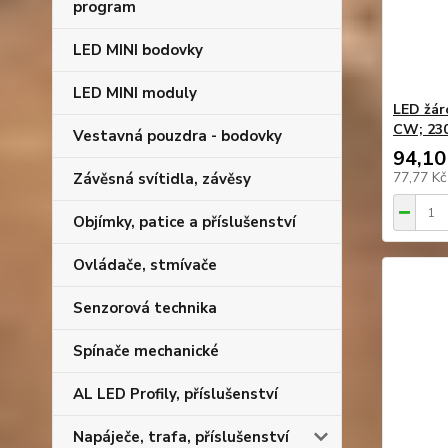
program
LED MINI bodovky
LED MINI moduly
LED žár
CW; 230
Vestavná pouzdra - bodovky
94,10
77,77 K
Závěsná svítidla, závěsy
Objímky, patice a příslušenství
Ovládače, stmívače
Senzorová technika
Spínače mechanické
AL LED Profily, příslušenství
Napáječe, trafa, příslušenství