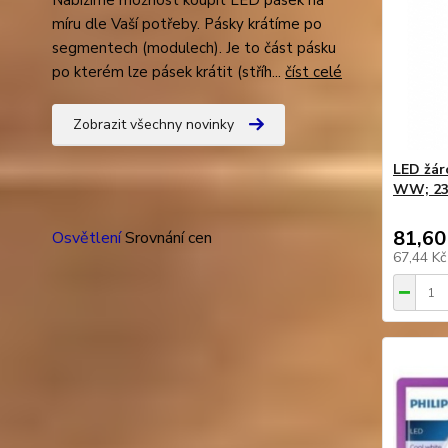
Nabízíme možnost koupit LED pásek na
míru dle Vaší potřeby. Pásky krátíme po
segmentech (modulech). Je to část pásku
po kterém lze pásek krátit (stříh...
číst celé
Zobrazit všechny novinky
LED žár
WW; 230
81,60
Osvětlení
Srovnání cen
67,44 K