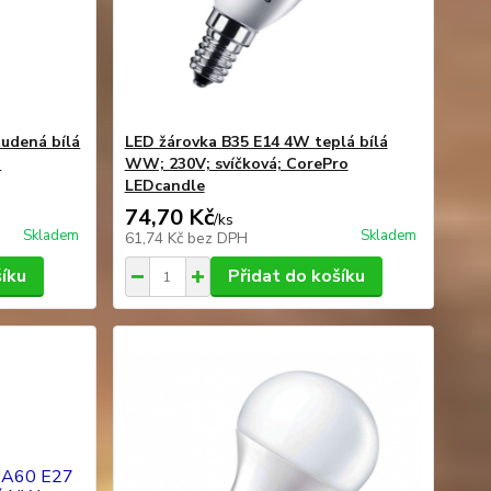
udená bílá
LED žárovka B35 E14 4W teplá bílá
o
WW; 230V; svíčková; CorePro
LEDcandle
74,70 Kč
/
ks
Skladem
Skladem
61,74 Kč
bez DPH
šíku
Přidat do košíku