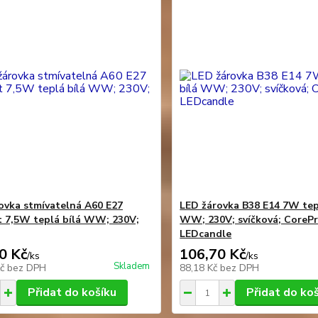
ovka stmívatelná A60 E27
LED žárovka B38 E14 7W tep
t 7,5W teplá bílá WW; 230V;
WW; 230V; svíčková; CoreP
LEDcandle
0 Kč
106,70 Kč
/
ks
/
ks
Skladem
Kč
bez DPH
88,18 Kč
bez DPH
Přidat do košíku
Přidat do ko