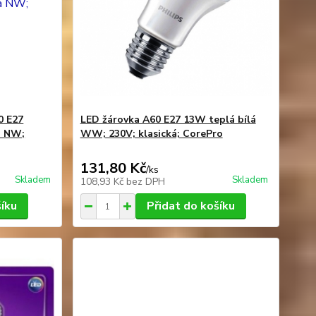
0 E27
LED žárovka A60 E27 13W teplá bílá
á NW;
WW; 230V; klasická; CorePro
131,80 Kč
/
ks
Skladem
Skladem
108,93 Kč
bez DPH
šíku
Přidat do košíku