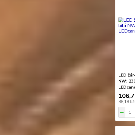
LED žár
NW; 230
LEDcan
106,7
88,18 K