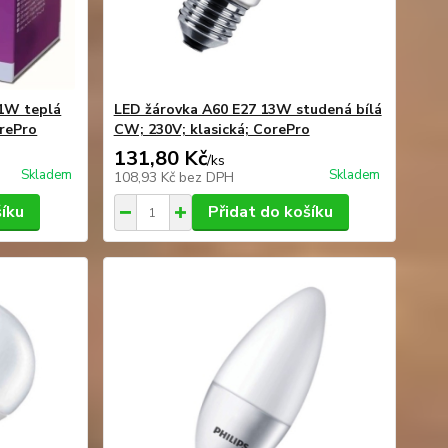
1W teplá
LED žárovka A60 E27 13W studená bílá
orePro
CW; 230V; klasická; CorePro
131,80 Kč
/
ks
Skladem
Skladem
108,93 Kč
bez DPH
šíku
Přidat do košíku