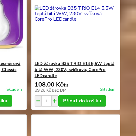
šesměrová
LED žárovka B35 TRIO E14 5,5W teplá
 Classic
bílá WW; 230V; svíčková; CorePro
LEDcandle
108,00 Kč
/
ks
Skladem
Skladem
89,26 Kč
bez DPH
šíku
Přidat do košíku