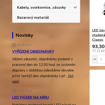
Kabely, svorkovnice, zásuvky
Bazarový materiál
LED žár
Novinky
studená
Classic
01.04.2017
93,30
77,11 K
VYŘÍZENÍ OBJEDNÁVKY
Vážení zákazníci, objednávky podané v
pracovní den do 12.00 hod. se zvolením
dopravy s dobírkou odesíláme obvykle
ještě tentýž den objednávky s př...
číst
celé
03.04.2014
LED PÁSEK NA MÍRU