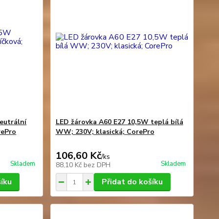
eutrální
LED žárovka A60 E27 10,5W teplá bílá
rePro
WW; 230V; klasická; CorePro
106,60 Kč
/
ks
Skladem
Skladem
88,10 Kč
bez DPH
šíku
Přidat do košíku