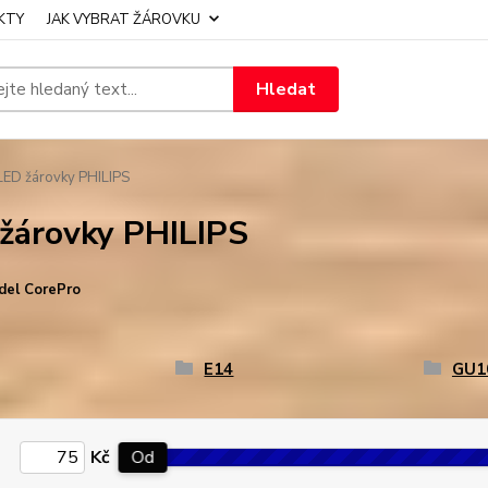
KTY
JAK VYBRAT ŽÁROVKU
Hledat
ED žárovky PHILIPS
žárovky PHILIPS
del CorePro
E14
GU1
Kč
Od