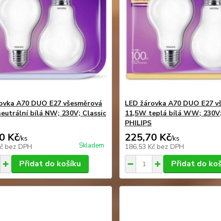
ovka A70 DUO E27 všesměrová
LED žárovka A70 DUO E27 v
eutrální bílá NW; 230V; Classic
11,5W teplá bílá WW; 230V;
PHILIPS
0 Kč
225,70 Kč
/
ks
/
ks
Skladem
Kč
bez DPH
186,53 Kč
bez DPH
Přidat do košíku
Přidat do ko