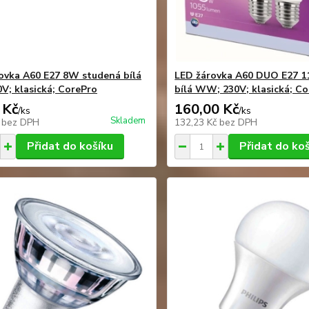
ovka A60 E27 8W studená bílá
LED žárovka A60 DUO E27 1
V; klasická; CorePro
bílá WW; 230V; klasická; C
 Kč
160,00 Kč
/
ks
/
ks
Skladem
č
bez DPH
132,23 Kč
bez DPH
Přidat do košíku
Přidat do ko