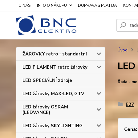
O NÁS
INFO O NÁKUPU
DOPRAVA a PLATBA
KONTA
Úvod
L
ŽÁROVKY retro - standartní
LED 
LED FILAMENT retro žárovky
LED SPECIÁLNÍ zdroje
Řada - mo
LED žárovky MAX-LED, GTV
E27
LED žárovky OSRAM
(LEDVANCE)
LED žárovky SKYLIGHTING
Cena: