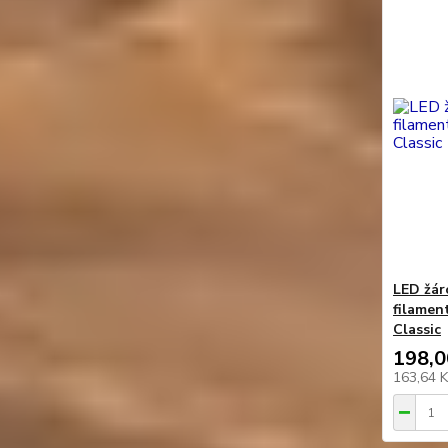
LED žár
filamen
Classic
198,0
163,64 