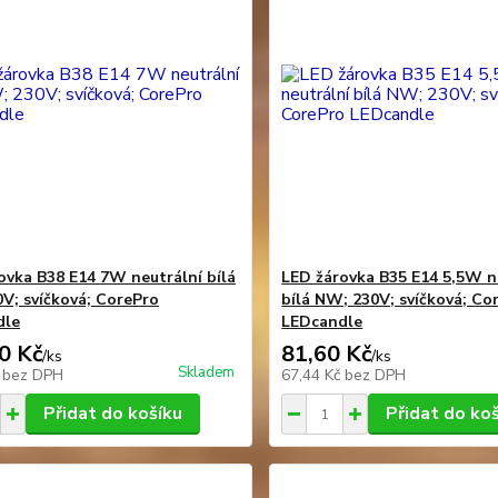
ovka B38 E14 7W neutrální bílá
LED žárovka B35 E14 5,5W n
V; svíčková; CorePro
bílá NW; 230V; svíčková; Co
dle
LEDcandle
0 Kč
81,60 Kč
/
ks
/
ks
Skladem
č
bez DPH
67,44 Kč
bez DPH
Přidat do košíku
Přidat do ko