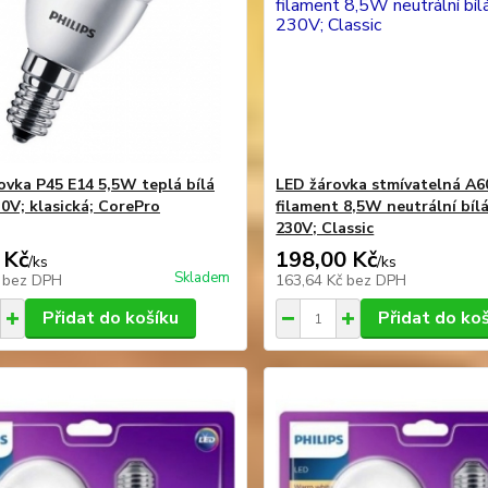
ovka P45 E14 5,5W teplá bílá
LED žárovka stmívatelná A6
V; klasická; CorePro
filament 8,5W neutrální bíl
230V; Classic
 Kč
198,00 Kč
/
ks
/
ks
Skladem
č
bez DPH
163,64 Kč
bez DPH
Přidat do košíku
Přidat do ko