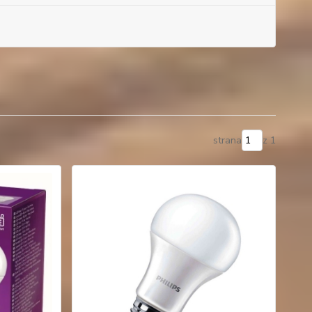
strana
z 1