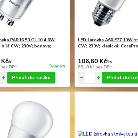
ovka PAR16 50 GU10 4,6W
LED žárovka A60 E27 10W st
 bílá CW; 230V; bodová;
CW; 230V; klasická; CorePr
 Kč
106,60 Kč
/
ks
/
ks
Skladem
č
bez DPH
88,10 Kč
bez DPH
Přidat do košíku
Přidat do ko