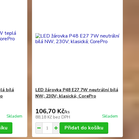
lá bílá
LED žárovka P48 E27 7W neutrální bílá
ro
NW; 230V; klasická; CorePro
106,70 Kč
/
ks
Skladem
Skladem
88,18 Kč
bez DPH
šíku
Přidat do košíku