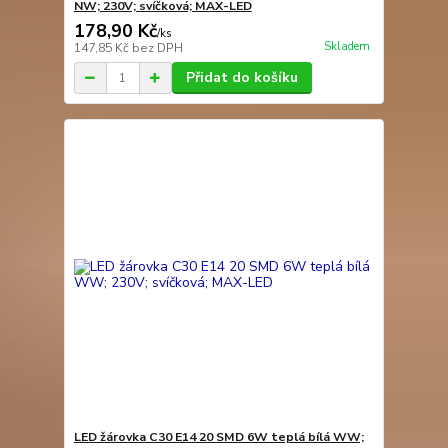
NW; 230V; svíčková; MAX-LED
178,90 Kč
/
ks
Skladem
147,85 Kč
bez DPH
Přidat do košíku
LED žárovka C30 E14 20 SMD 6W teplá bílá WW;