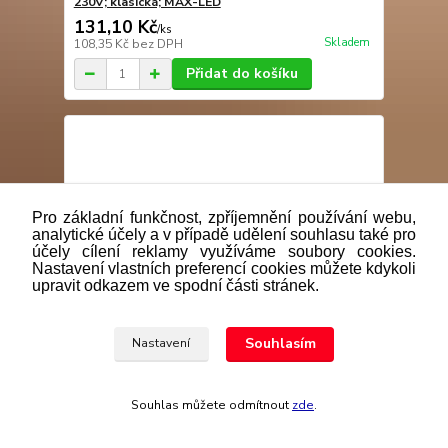
230V; klasická; MAX-LED
131,10 Kč
/
ks
Skladem
108,35 Kč
bez DPH
Přidat do košíku
Pro základní funkčnost, zpříjemnění používání webu,
analytické účely a v případě udělení souhlasu také pro
účely cílení reklamy využíváme soubory cookies.
Nastavení vlastních preferencí cookies můžete kdykoli
upravit odkazem ve spodní části stránek.
Souhlasím
Nastavení
Souhlas můžete odmítnout
zde
.
LED žárovka B45 E14 6 SMD 4W teplá bílá WW;