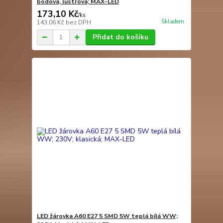
bodová, lustrová; MAX-LED
173,10 Kč
/
ks
Skladem
143,06 Kč
bez DPH
Přidat do košíku
LED žárovka A60 E27 5 SMD 5W teplá bílá WW;