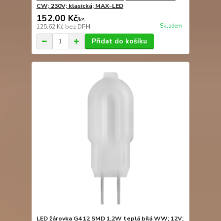
CW; 230V; klasická; MAX-LED
152,00 Kč
/
ks
Skladem
125,62 Kč
bez DPH
Přidat do košíku
LED žárovka G4 12 SMD 1,2W teplá bílá WW; 12V;