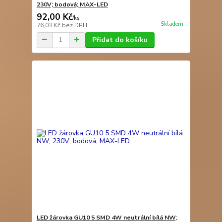
230V; bodová; MAX-LED
92,00 Kč
/
ks
Skladem
76,03 Kč
bez DPH
Přidat do košíku
LED žárovka GU10 5 SMD 4W neutrální bílá NW;