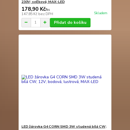
230V; svíčková; MAX-LED
178,90 Kč
/
ks
Skladem
147,85 Kč
bez DPH
Přidat do košíku
LED žárovka G4 CORN SMD 3W studená bílá CW;