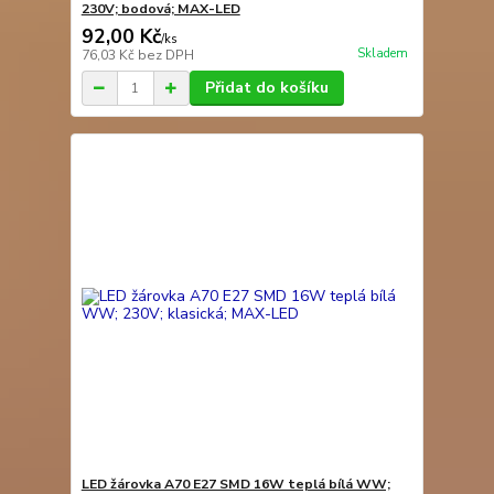
230V; bodová; MAX-LED
92,00 Kč
/
ks
Skladem
76,03 Kč
bez DPH
Přidat do košíku
LED žárovka A70 E27 SMD 16W teplá bílá WW;