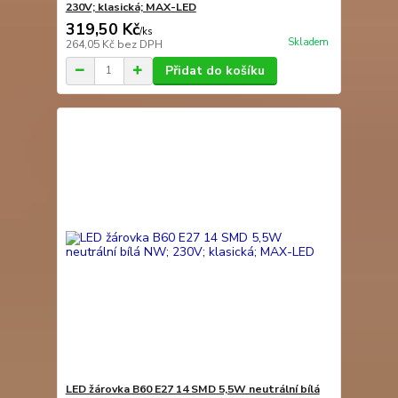
230V; klasická; MAX-LED
319,50 Kč
/
ks
Skladem
264,05 Kč
bez DPH
Přidat do košíku
LED žárovka B60 E27 14 SMD 5,5W neutrální bílá