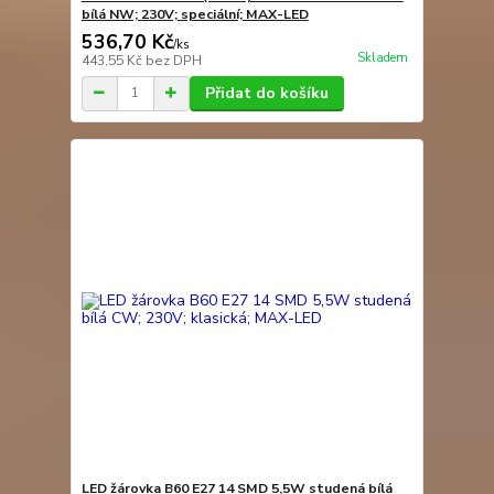
bílá NW; 230V; speciální; MAX-LED
536,70 Kč
/
ks
Skladem
443,55 Kč
bez DPH
Přidat do košíku
LED žárovka B60 E27 14 SMD 5,5W studená bílá