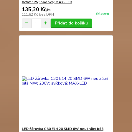
WW; 12V; bodová; MAX-LED
135,30 Kč
/
ks
Skladem
111,82 Kč
bez DPH
Přidat do košíku
LED žárovka C30 E14 20 SMD 6W neutrální bílá