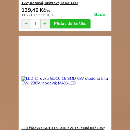
12V; bodová, lustrová; MAX-LED
139,40 Kč
/
ks
Skladem
115,21 Kč
bez DPH
Přidat do košíku
LED žárovka GU10 16 SMD 6W studená bílá CW;