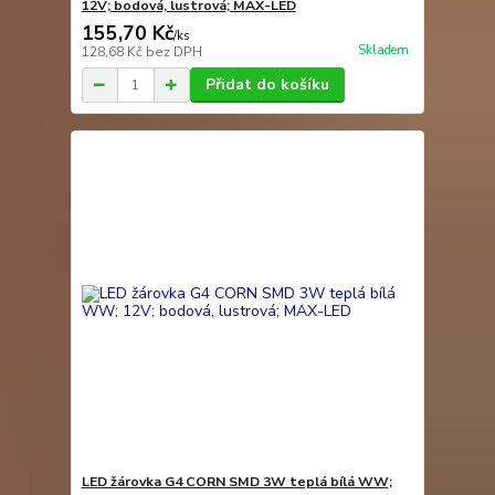
12V; bodová, lustrová; MAX-LED
155,70 Kč
/
ks
Skladem
128,68 Kč
bez DPH
Přidat do košíku
LED žárovka G4 CORN SMD 3W teplá bílá WW;