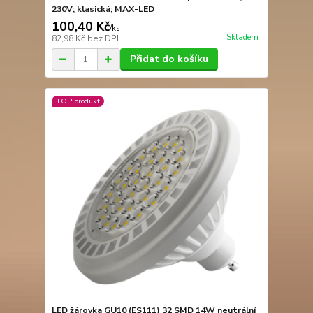
230V; klasická; MAX-LED
100,40 Kč
/
ks
Skladem
82,98 Kč
bez DPH
Přidat do košíku
TOP produkt
LED žárovka GU10 (ES111) 32 SMD 14W neutrální