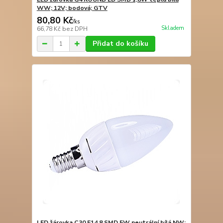
WW; 12V; bodová; GTV
80,80 Kč
/
ks
Skladem
66,78 Kč
bez DPH
Přidat do košíku
LED žárovka C30 E14 8 SMD 5W neutrální bílá NW;