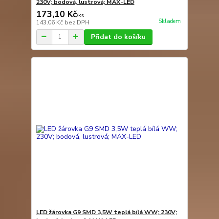
230V; bodová, lustrová; MAX-LED
173,10 Kč
/
ks
Skladem
143,06 Kč
bez DPH
Přidat do košíku
LED žárovka G9 SMD 3,5W teplá bílá WW; 230V;