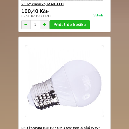
230V; klasická; MAX-LED
100,40 Kč
/
ks
Skladem
82,98 Kč
bez DPH
Přidat do košíku
LED žárovka B45 E27 SMD 5W teplá bílá WW;