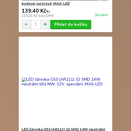
bodová, lustrová; MAX-LED
139,40 Kč
/
ks
Skladem
115,21 Kč
bez DPH
Přidat do košíku
LED žárovka G53 (AR111) 32 SMD 14W neutrální