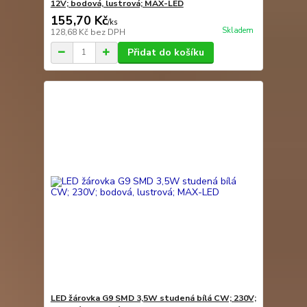
12V; bodová, lustrová; MAX-LED
155,70 Kč
/
ks
Skladem
128,68 Kč
bez DPH
Přidat do košíku
LED žárovka G9 SMD 3,5W studená bílá CW; 230V;