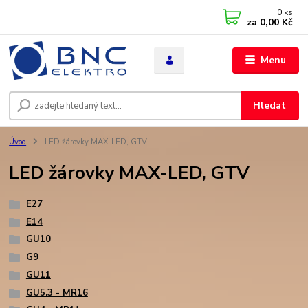
0
ks
za
0,00 Kč
Menu
Hledat
Úvod
LED žárovky MAX-LED, GTV
LED žárovky MAX-LED, GTV
E27
E14
GU10
G9
GU11
GU5.3 - MR16