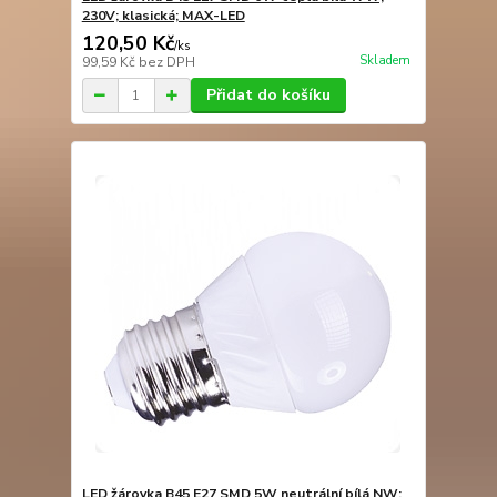
230V; klasická; MAX-LED
120,50 Kč
/
ks
Skladem
99,59 Kč
bez DPH
Přidat do košíku
LED žárovka B45 E27 SMD 5W neutrální bílá NW;