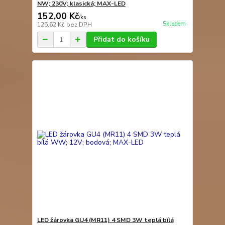
NW; 230V; klasická; MAX-LED
152,00 Kč
/
ks
Skladem
125,62 Kč
bez DPH
Přidat do košíku
LED žárovka GU4 (MR11) 4 SMD 3W teplá bílá