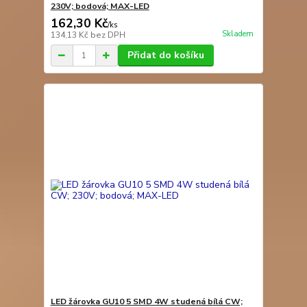
230V; bodová; MAX-LED
162,30 Kč
/
ks
Skladem
134,13 Kč
bez DPH
Přidat do košíku
LED žárovka GU10 5 SMD 4W studená bílá CW;