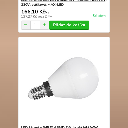
230V; svíčková; MAX-LED
166,10 Kč
/
ks
Skladem
137,27 Kč
bez DPH
Přidat do košíku
LED žárovka B45 E14 SMD 7W teplá bílá WW;