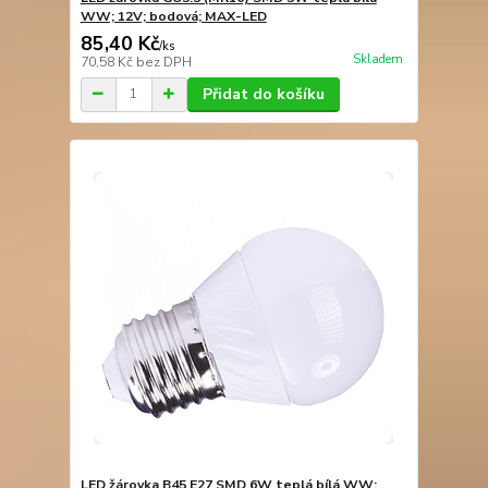
WW; 12V; bodová; MAX-LED
85,40 Kč
/
ks
Skladem
70,58 Kč
bez DPH
Přidat do košíku
LED žárovka B45 E27 SMD 6W teplá bílá WW;