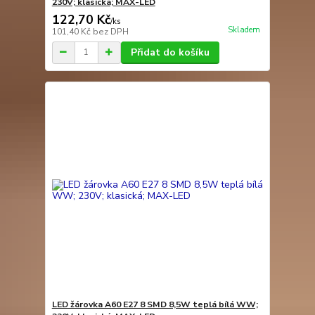
230V; klasická; MAX-LED
122,70 Kč
/
ks
Skladem
101,40 Kč
bez DPH
Přidat do košíku
LED žárovka A60 E27 8 SMD 8,5W teplá bílá WW;