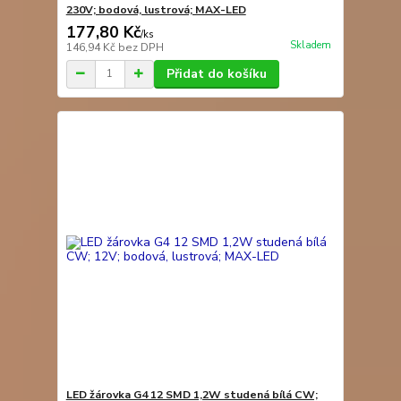
230V; bodová, lustrová; MAX-LED
177,80 Kč
/
ks
Skladem
146,94 Kč
bez DPH
Přidat do košíku
LED žárovka G4 12 SMD 1,2W studená bílá CW;