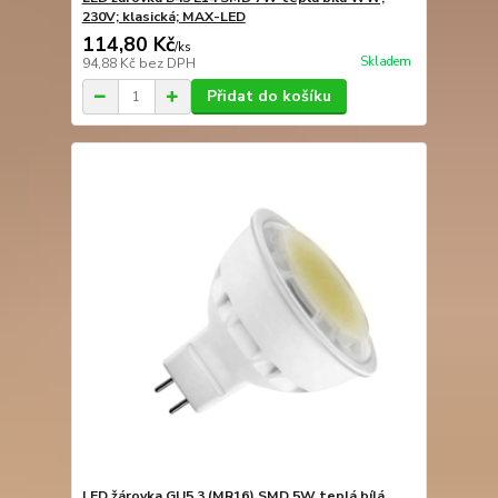
230V; klasická; MAX-LED
114,80 Kč
/
ks
Skladem
94,88 Kč
bez DPH
Přidat do košíku
LED žárovka GU5.3 (MR16) SMD 5W teplá bílá