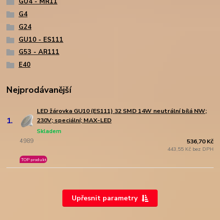
GU4 - MR11
G4
G24
GU10 - ES111
G53 - AR111
E40
Nejprodávanější
LED žárovka GU10 (ES111) 32 SMD 14W neutrální bílá NW;
1.
230V; speciální; MAX-LED
Skladem
4989
536,70 Kč
443,55 Kč bez DPH
TOP produkt
Upřesnit parametry