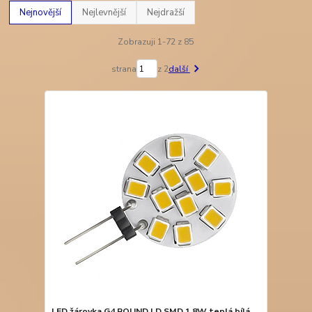
Nejnovější
Nejlevnější
Nejdražší
Zobrazuji 1-72 z 85
strana
z 2
další
LED žárovka G4 ROUND LD SMD 1,8W teplá bílá