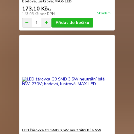
bodová, lustrová; MAX-LED
173,10 Kč
/
ks
Skladem
143,06 Kč
bez DPH
Přidat do košíku
LED žárovka G9 SMD 3,5W neutrální bílá NW;