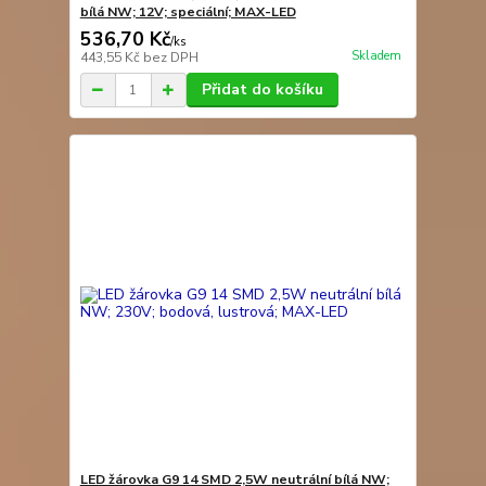
bílá NW; 12V; speciální; MAX-LED
536,70 Kč
/
ks
Skladem
443,55 Kč
bez DPH
Přidat do košíku
LED žárovka G9 14 SMD 2,5W neutrální bílá NW;