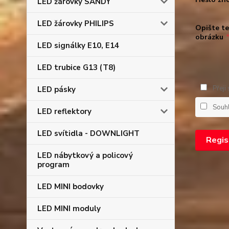
LED žárovky SANDY
LED žárovky PHILIPS
Opište te
obrázku
LED signálky E10, E14
LED trubice G13 (T8)
Přeji
LED pásky
Souh
LED reflektory
LED svítidla - DOWNLIGHT
Regis
LED nábytkový a policový
program
LED MINI bodovky
LED MINI moduly