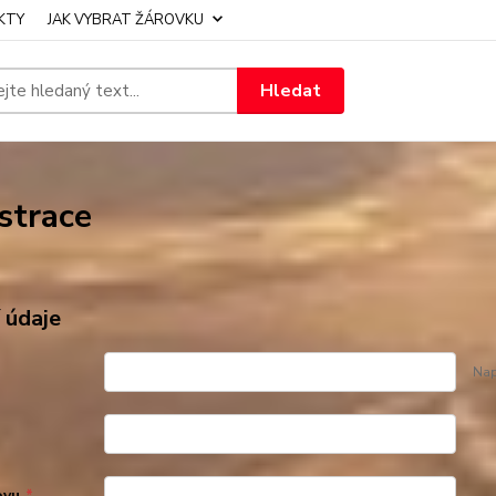
KTY
JAK VYBRAT ŽÁROVKU
Hledat
strace
 údaje
Nap
ovu
*