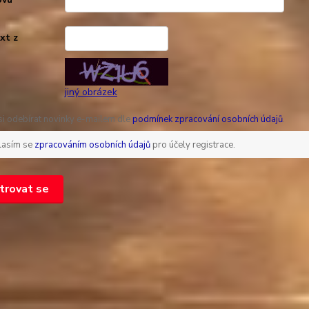
xt z
*
jiný obrázek
 si odebírat novinky e-mailem dle
podmínek zpracování osobních údajů
.
lasím se
zpracováním osobních údajů
pro účely registrace.
trovat se