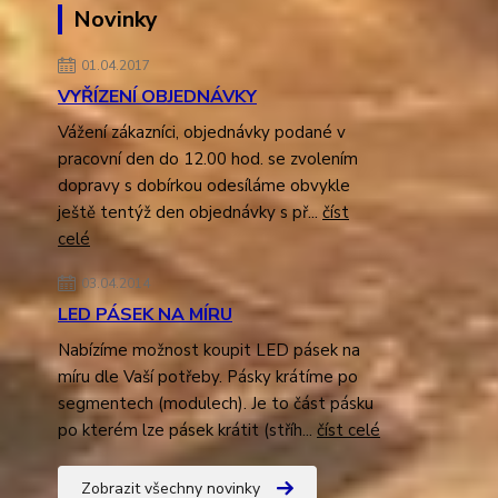
Novinky
01.04.2017
VYŘÍZENÍ OBJEDNÁVKY
Vážení zákazníci, objednávky podané v
pracovní den do 12.00 hod. se zvolením
dopravy s dobírkou odesíláme obvykle
ještě tentýž den objednávky s př...
číst
celé
03.04.2014
LED PÁSEK NA MÍRU
Nabízíme možnost koupit LED pásek na
míru dle Vaší potřeby. Pásky krátíme po
segmentech (modulech). Je to část pásku
po kterém lze pásek krátit (stříh...
číst celé
Zobrazit všechny novinky