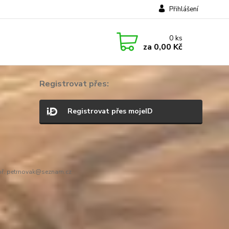
Přihlášení
0
ks
za
0,00 Kč
Registrovat přes:
Registrovat přes mojeID
ř. petrnovak@seznam.cz