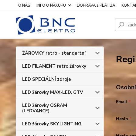
O NÁS
INFO O NÁKUPU
DOPRAVA a PLATBA
KONTA
ŽÁROVKY retro - standartní
Regi
LED FILAMENT retro žárovky
LED SPECIÁLNÍ zdroje
Osobní
LED žárovky MAX-LED, GTV
Email
*
LED žárovky OSRAM
(LEDVANCE)
Heslo
*
LED žárovky SKYLIGHTING
Heslo zn