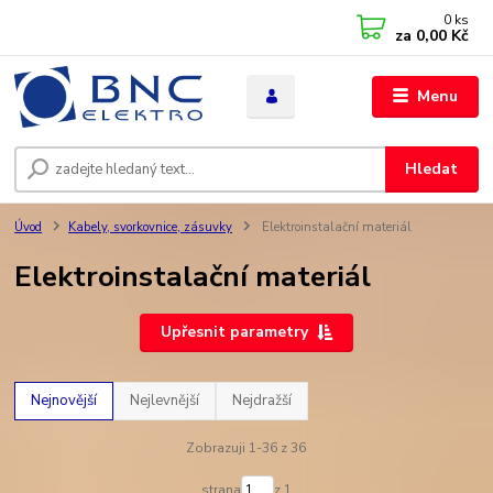
0
ks
za
0,00 Kč
Menu
Hledat
Úvod
Kabely, svorkovnice, zásuvky
Elektroinstalační materiál
Elektroinstalační materiál
Upřesnit parametry
Nejnovější
Nejlevnější
Nejdražší
Zobrazuji 1-36 z 36
strana
z 1