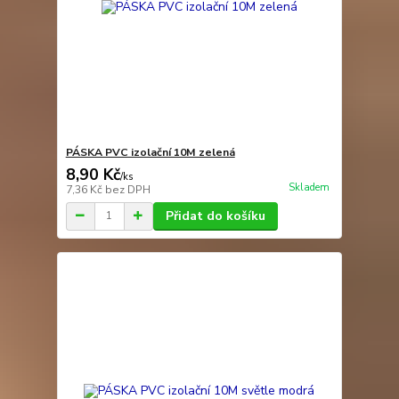
PÁSKA PVC izolační 10M zelená
8,90 Kč
/
ks
Skladem
7,36 Kč
bez DPH
Přidat do košíku