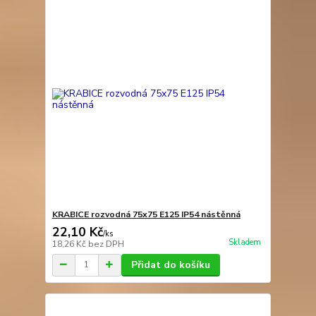
KRABICE rozvodná 75x75 E125 IP54 nástěnná
22,10 Kč
/
ks
Skladem
18,26 Kč
bez DPH
Přidat do košíku