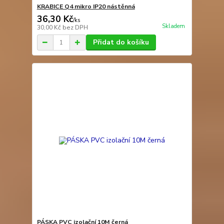
KRABICE Q4 mikro IP20 nástěnná
36,30 Kč
/
ks
Skladem
30,00 Kč
bez DPH
Přidat do košíku
PÁSKA PVC izolační 10M černá