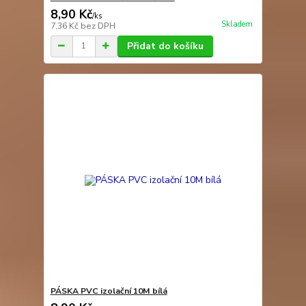
8,90 Kč
/
ks
Skladem
7,36 Kč
bez DPH
Přidat do košíku
PÁSKA PVC izolační 10M bílá