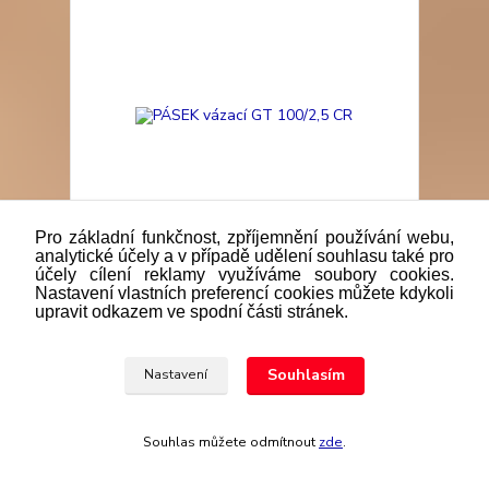
Pro základní funkčnost, zpříjemnění používání webu,
analytické účely a v případě udělení souhlasu také pro
účely cílení reklamy využíváme soubory cookies.
Nastavení vlastních preferencí cookies můžete kdykoli
PÁSEK vázací GT 100/2,5 CR
upravit odkazem ve spodní části stránek.
0,40 Kč
/
ks
Skladem
0,33 Kč
bez DPH
Přidat do košíku
Souhlasím
Nastavení
Souhlas můžete odmítnout
zde
.