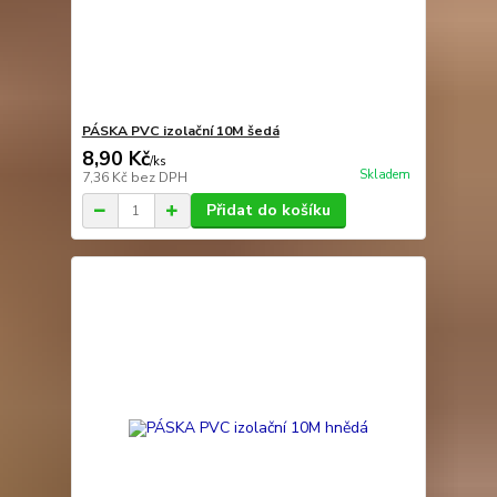
PÁSKA PVC izolační 10M šedá
8,90 Kč
/
ks
Skladem
7,36 Kč
bez DPH
Přidat do košíku