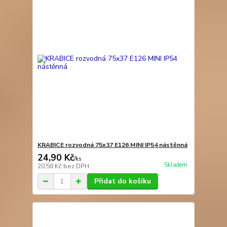
KRABICE rozvodná 75x37 E126 MINI IP54 nástěnná
24,90 Kč
/
ks
Skladem
20,58 Kč
bez DPH
Přidat do košíku