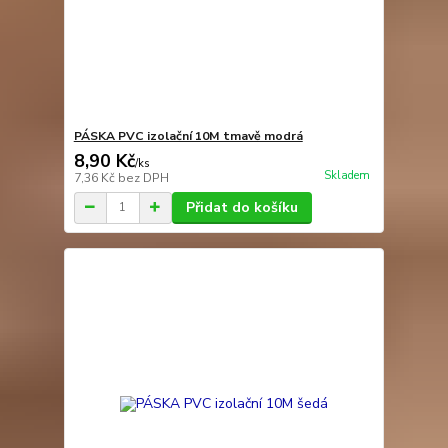
PÁSKA PVC izolační 10M tmavě modrá
8,90 Kč
/
ks
Skladem
7,36 Kč
bez DPH
Přidat do košíku