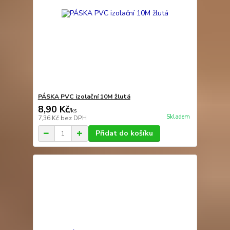
PÁSKA PVC izolační 10M žlutá
8,90 Kč
/
ks
Skladem
7,36 Kč
bez DPH
Přidat do košíku