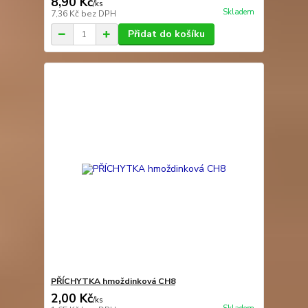
8,90 Kč
/
ks
Skladem
7,36 Kč
bez DPH
Přidat do košíku
PŘÍCHYTKA hmoždinková CH8
2,00 Kč
/
ks