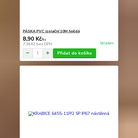
PÁSKA PVC izolační 10M hnědá
8,90 Kč
/
ks
Skladem
7,36 Kč
bez DPH
Přidat do košíku