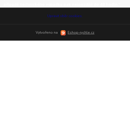
případě technického výpadku pak nejpozději do 48 hodin.“
Upravit sběr cookies.
Vytvořeno na
Eshop-rychle.cz