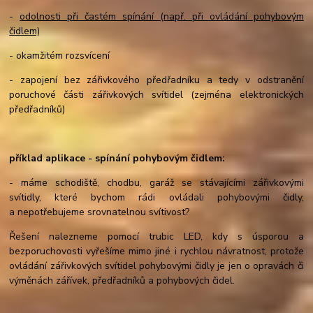
-
odolnosti při častém spínání (např. při ovládání pohybovým
čidlem)
- okamžitém rozsvícení
- zapojení bez zářivkového předřadníku a tedy v odstranění
poruchové části zářivkových svítidel (zejména elektronických
předřadníků)
příklad aplikace - spínání pohybovým čidlem:
- máme schodiště, chodbu, garáž se stávajícími zářivkovými
svítidly, které bychom rádi ovládali pohybovými čidly,
a nepotřebujeme srovnatelnou svítivost?
Řešení nalezneme pomocí trubic LED, kdy s úsporou a
bezporuchovosti vyřešíme mimo jiné i rychlou návratnost, protože
ovládání zářivkových svítidel pohybovými čidly je jen o opravách či
výměnách zářívek, předřadníků a pohybových čidel.