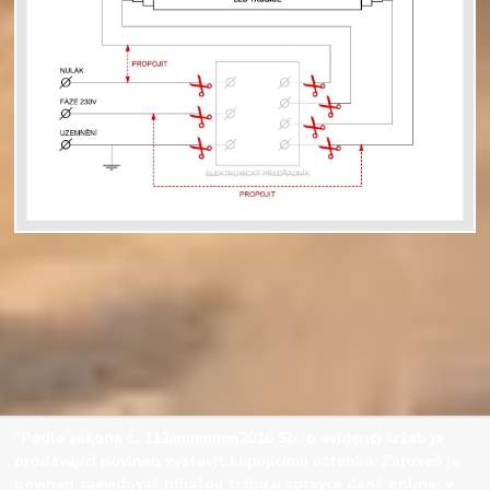
"
Podle
zákona č. 112/mmmmm2016 Sb. o evidenci tržeb je
prodávající povinen vystavit kupujícímu účtenku. Zároveň je
povinen zaevidovat přijatou tržbu u správce daně online; v