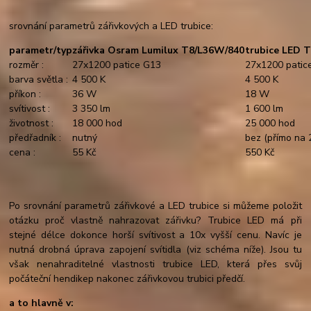
srovnání parametrů zářivkových a LED trubice:
parametr/typ
zářivka Osram Lumilux T8/L36W/840
trubice LED 
rozměr :
27x1200 patice G13
27x1200 patic
barva světla :
4 500 K
4 500 K
příkon :
36 W
18 W
svítivost :
3 350 lm
1 600 lm
životnost :
18 000 hod
25 000 hod
předřadník :
nutný
bez (přímo na
cena :
55 Kč
550 Kč
Po srovnání parametrů zářivkové a LED trubice si můžeme položit
otázku proč vlastně nahrazovat zářivku? Trubice LED má při
stejné délce dokonce horší svítivost a 10x vyšší cenu. Navíc je
nutná drobná úprava zapojení svítidla (viz schéma níže). Jsou tu
však nenahraditelné vlastnosti trubice LED, která přes svůj
počáteční hendikep nakonec zářivkovou trubici předčí.
a to hlavně v: