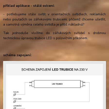
příklad aplikace - stálé svícení:
- potřebujeme stále svítit v orientačních svítidlech, reklamách
nebo poutačích se zářivkovými trubicemi, přičemž chceme ušetřit,
a samotná výměna celeho svítidla je příliš nákladná?
Tak jednoduše vložíme do zářivkových svítidel s drobnou
technickou úpravou trubice LED s polovičním příkonem.
schéma zapojení: