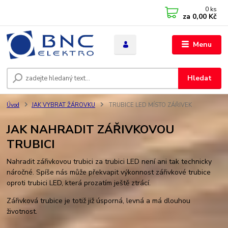
0
ks
za
0,00 Kč
Menu
Hledat
Úvod
JAK VYBRAT ŽÁROVKU
TRUBICE LED MÍSTO ZÁŘIVEK
JAK NAHRADIT ZÁŘIVKOVOU
TRUBICI
Nahradit zářivkovou trubici za trubici LED není ani tak technicky
náročné. Spíše nás může překvapit výkonnost zářivkové trubice
oproti trubici LED, která prozatím ještě ztrácí.
Zářivková trubice je totiž již úsporná, levná a má dlouhou
životnost.