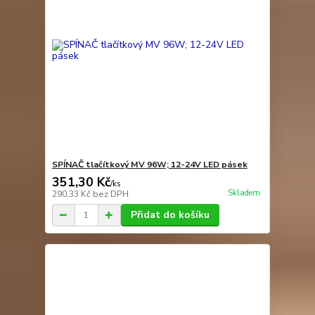
SPÍNAČ tlačítkový MV 96W; 12-24V LED pásek
351,30 Kč
/
ks
Skladem
290,33 Kč
bez DPH
Přidat do košíku