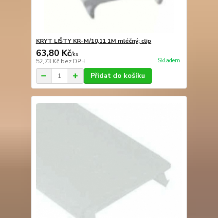
KRYT LIŠTY KR-M/10,11 1M mléčný; clip
63,80 Kč
/
ks
Skladem
52,73 Kč
bez DPH
Přidat do košíku