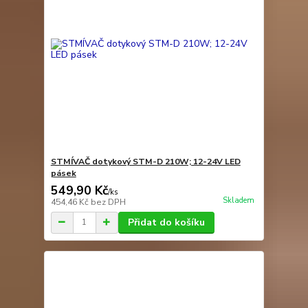
STMÍVAČ dotykový STM-D 210W; 12-24V LED
pásek
549,90 Kč
/
ks
Skladem
454,46 Kč
bez DPH
Přidat do košíku