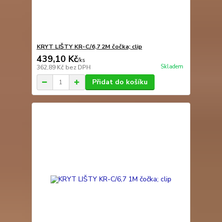
KRYT LIŠTY KR-C/6,7 2M čočka; clip
439,10 Kč
/
ks
Skladem
362,89 Kč
bez DPH
Přidat do košíku