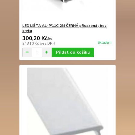
LED LIŠTA AL-P/11C 2M ČERNÁ přisazená ; bez
krytu
300,20 Kč
/
ks
Skladem
248,10 Kč
bez DPH
Přidat do košíku