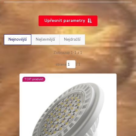
Upřesnit parametry
Nejnovější
Nejlevnější
Nejdražší
Zobrazuji 1-1 z 1
strana
z 1
TOP produkt