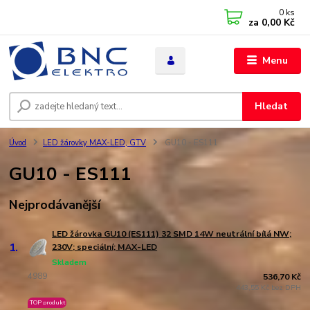
0
ks
za
0,00 Kč
Menu
Hledat
Úvod
LED žárovky MAX-LED, GTV
GU10 - ES111
GU10 - ES111
Nejprodávanější
LED žárovka GU10 (ES111) 32 SMD 14W neutrální bílá NW;
1.
230V; speciální; MAX-LED
Skladem
4989
536,70 Kč
443,55 Kč bez DPH
TOP produkt