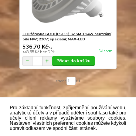
LED žárovka GU10 (ES111) 32 SMD 14W neutrální
bílá NW; 230V; speciální; MAX-LED
536,70 Kč
/
ks
Skladem
443,55 Kč
bez DPH
Přidat do košíku
strana
z 1
Pro základní funkčnost, zpříjemnění používání webu,
analytické účely a v případě udělení souhlasu také pro
účely cílení reklamy využíváme soubory cookies.
"
Podle
zákona č. 112/mmmmm2016 Sb. o evidenci tržeb je
Nastavení vlastních preferencí cookies můžete kdykoli
prodávající povinen vystavit kupujícímu účtenku. Zároveň je
upravit odkazem ve spodní části stránek.
povinen zaevidovat přijatou tržbu u správce daně online; v