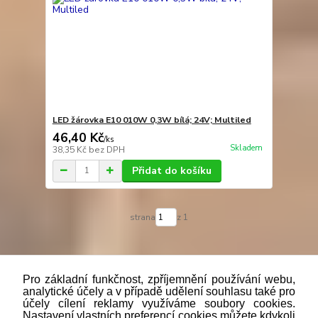
LED žárovka E10 010W 0,3W bílá; 24V; Multiled
46,40 Kč
/
ks
Skladem
38,35 Kč
bez DPH
Přidat do košíku
strana
z 1
Pro základní funkčnost, zpříjemnění používání webu,
analytické účely a v případě udělení souhlasu také pro
účely cílení reklamy využíváme soubory cookies.
"
Podle
zákona č. 112/mmmmm2016 Sb. o evidenci tržeb je
Nastavení vlastních preferencí cookies můžete kdykoli