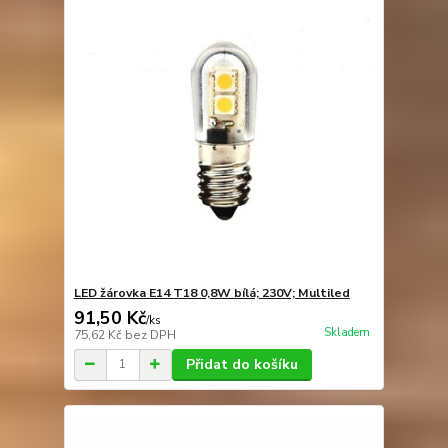
LED žárovka E14 T18 0,8W bílá; 230V; Multiled
91,50 Kč
/
ks
Skladem
75,62 Kč
bez DPH
Přidat do košíku