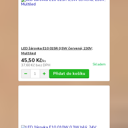
LED žárovka E10 015R 0,5W červená; 230V;
Multiled
45,50 Kč
/
ks
Skladem
37,60 Kč
bez DPH
Přidat do košíku