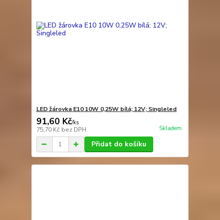
LED žárovka E10 10W 0,25W bílá; 12V; Singleled
91,60 Kč
/
ks
Skladem
75,70 Kč
bez DPH
Přidat do košíku