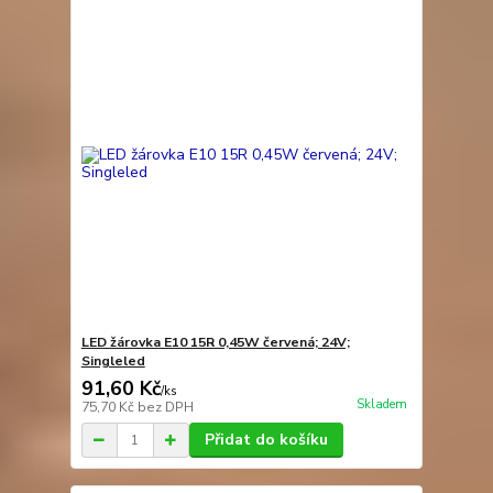
LED žárovka E10 15R 0,45W červená; 24V;
Singleled
91,60 Kč
/
ks
Skladem
75,70 Kč
bez DPH
Přidat do košíku