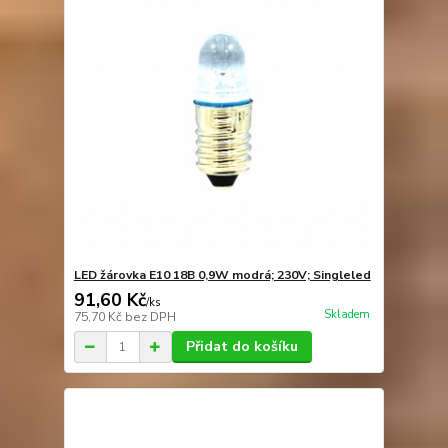
LED žárovka E10 18B 0,9W modrá; 230V; Singleled
91,60 Kč
/
ks
Skladem
75,70 Kč
bez DPH
Přidat do košíku