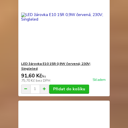
LED žárovka E10 15R 0,9W červená; 230V;
Singleled
91,60 Kč
/
ks
Skladem
75,70 Kč
bez DPH
Přidat do košíku