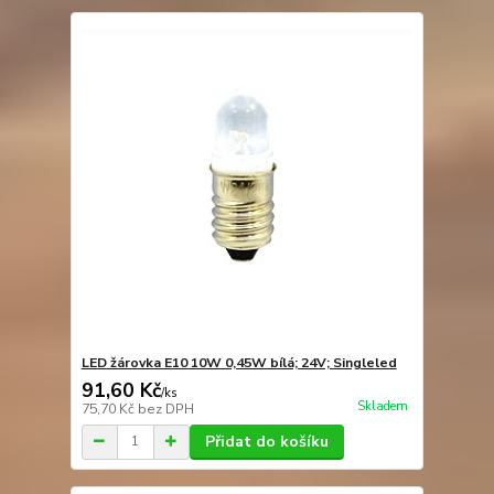
LED žárovka E10 10W 0,45W bílá; 24V; Singleled
91,60 Kč
/
ks
Skladem
75,70 Kč
bez DPH
Přidat do košíku