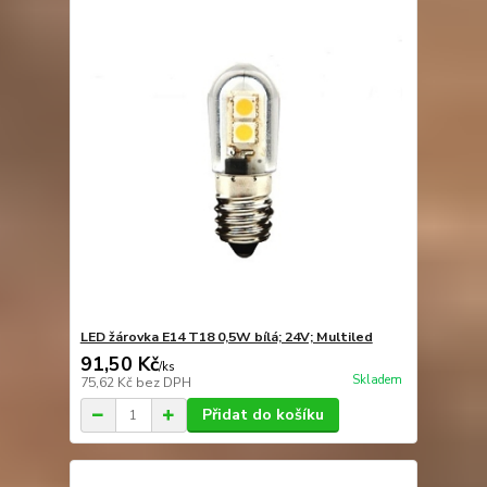
LED žárovka E14 T18 0,5W bílá; 24V; Multiled
91,50 Kč
/
ks
Skladem
75,62 Kč
bez DPH
Přidat do košíku