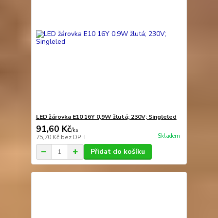
LED žárovka E10 16Y 0,9W žlutá; 230V; Singleled
91,60 Kč
/
ks
Skladem
75,70 Kč
bez DPH
Přidat do košíku