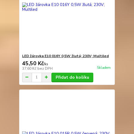
LED žárovka E10 016Y 0,5W žlutá; 230V; Multiled
45,50 Kč
/
ks
Skladem
37,60 Kč
bez DPH
Přidat do košíku