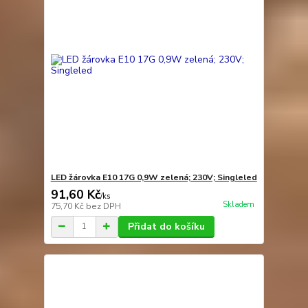
LED žárovka E10 17G 0,9W zelená; 230V; Singleled
91,60 Kč
/
ks
Skladem
75,70 Kč
bez DPH
Přidat do košíku