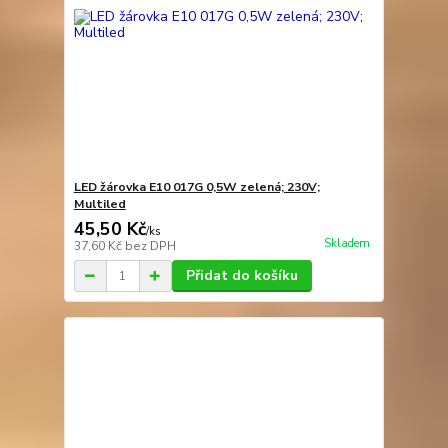
LED žárovka E10 017G 0,5W zelená; 230V;
Multiled
45,50 Kč
/
ks
Skladem
37,60 Kč
bez DPH
Přidat do košíku