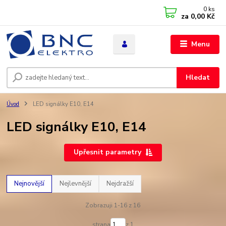
0
ks
za
0,00 Kč
Menu
Hledat
Úvod
LED signálky E10, E14
LED signálky E10, E14
Upřesnit parametry
Nejnovější
Nejlevnější
Nejdražší
Zobrazuji 1-16 z 16
strana
z 1