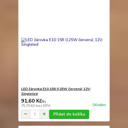
LED žárovka E10 15R 0,25W červená; 12V;
Singleled
91,60 Kč
/
ks
Skladem
75,70 Kč
bez DPH
Přidat do košíku