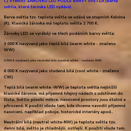
C) VYBRAT ŽÁROVKU LED PODLE BARVY SVĚTLA
(barva
světla, které žárovka LED vydává)
Barva světla tzv. teplota světla se udává ve stupních Kelvina
(K). Klasická žárovka má teplotu světla 2 700 K.
Žárovky LED se vyrábějí ve třech podáních barvy světla:
3 000 K nazývaná jako teplá bílá (warm white - značeno
WW)
4 500 K nazývaná jako neutrální bílá (neutral white - značeno NW)
6 000 K nazývaná jako studená bílá (cool white - značeno
CW)
Teplá bílá (warm white -WW) je teplota světla nejblížší
klasické žárovce, má příjemně hřejivý nádech s odstínem do
žluta. Světlo působí měkce, nasvícené prostory jsou útulné a
přirozené. K použití všude tam, kde chceme navodit příjemné
nasvícení, například pokoje, historické interiéry apod..
Neutrální bílá (neutral white-NW) je teplota světla tzv.
denní bílá, světlo je chladnější, ostřejší. K použití všude tam,