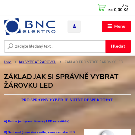
0
ks
za
0,00 Kč
Menu
Hledat
Úvod
JAK VYBRAT ŽÁROVKU
ZÁKLAD PRO VÝBĚR ŽÁROVKY LED
ZÁKLAD JAK SI SPRÁVNĚ VYBRAT
ŽÁROVKU LED
PRO SPRÁVNÝ VÝBĚR JE NUTNÉ RESPEKTOVAT:
A) Patice (uchycení žárovky LED ve svítidle)
B) Svítivost (množství světla, které žárovka LED