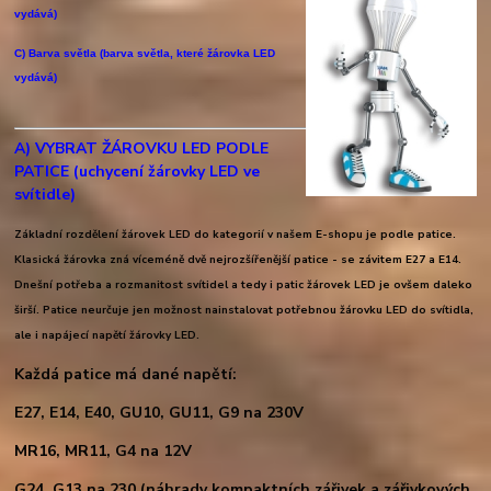
vydává)
C) Barva světla (barva světla, které žárovka LED
vydává)
A) VYBRAT ŽÁROVKU LED PODLE
PATICE
(uchycení žárovky LED ve
svítidle)
Základní rozdělení žárovek LED do kategorií v našem E-shopu je podle patice.
Klasická žárovka zná víceméně dvě nejrozšířenější patice - se závitem E27 a E14.
Dnešní potřeba a rozmanitost svítidel a tedy i patic žárovek LED je ovšem daleko
širší. Patice neurčuje jen možnost nainstalovat potřebnou žárovku LED do svítidla,
ale i napájecí napětí žárovky LED.
Každá patice má dané napětí:
E27, E14, E40, GU10, GU11, G9 na 230V
MR16, MR11, G4 na 12V
G24, G13 na 230 (náhrady kompaktních zářivek a zářivkových