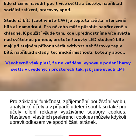
kde chceme navodit pocit více světla a čistoty, například
sociální zařízení, pracovny apod..
Studená bílá (cool white-CW) je teplota světla intenzivně
bílá až namodralá. Pro někoho může působit nepřirozeně a
chladně. K použití všude tam, kde upřednostníme více světla
nad světelnou pohodu, protože žárovky LED studeně bílé
mají při stejném příkonu větší svítivost než žárovky teple
bílé, například sklady, technické místnosti, kotelny apod..
Všeobecně však platí, že ne každému vyhovuje podání barvy
světla v uvedených prosterech tak, jak jsme uvedli...MF
Pro základní funkčnost, zpříjemnění používání webu,
analytické účely a v případě udělení souhlasu také pro
účely cílení reklamy využíváme soubory cookies.
"
Podle
zákona č. 112/mmmmm2016 Sb. o evidenci tržeb je
Nastavení vlastních preferencí cookies můžete kdykoli
prodávající povinen vystavit kupujícímu účtenku. Zároveň je
upravit odkazem ve spodní části stránek.
povinen zaevidovat přijatou tržbu u správce daně online; v
případě technického výpadku pak nejpozději do 48 hodin.“