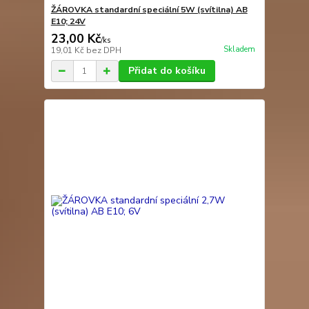
ŽÁROVKA standardní speciální 5W (svítilna) AB
E10; 24V
23,00 Kč
/
ks
Skladem
19,01 Kč
bez DPH
Přidat do košíku