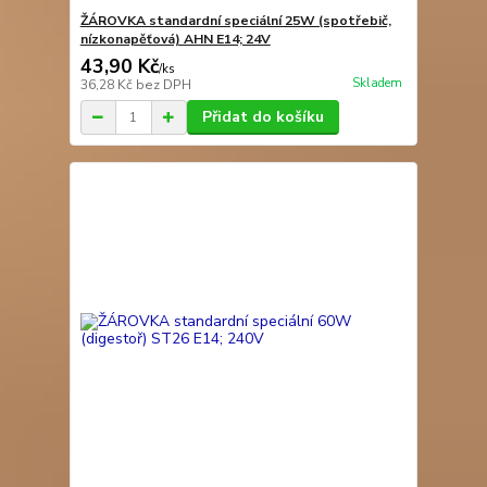
ŽÁROVKA standardní speciální 25W (spotřebič,
nízkonapěťová) AHN E14; 24V
43,90 Kč
/
ks
Skladem
36,28 Kč
bez DPH
Přidat do košíku