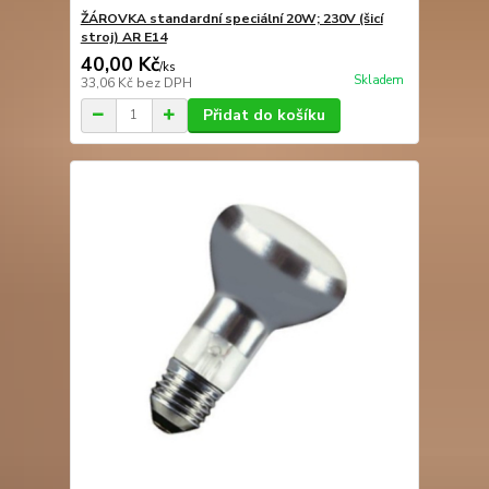
ŽÁROVKA standardní speciální 20W; 230V (šicí
stroj) AR E14
40,00 Kč
/
ks
Skladem
33,06 Kč
bez DPH
Přidat do košíku