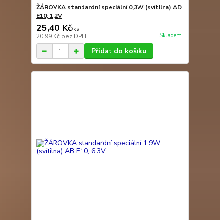
ŽÁROVKA standardní speciální 0,3W (svítilna) AD
E10; 1,2V
25,40 Kč
/
ks
Skladem
20,99 Kč
bez DPH
Přidat do košíku