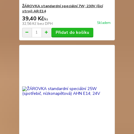
ŽÁROVKA standardní speciální 7W; 230V (šicí
stroj) AR E14
39,40 Kč
/
ks
Skladem
32,56 Kč
bez DPH
Přidat do košíku