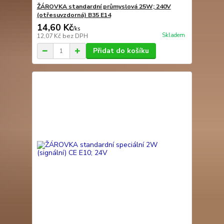
ŽÁROVKA standardní průmyslová 25W; 240V
(otřesuvzdorná) B35 E14
14,60 Kč
/
ks
Skladem
12,07 Kč
bez DPH
Přidat do košíku