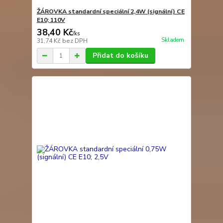
ŽÁROVKA standardní speciální 2,4W (signální) CE
E10; 110V
38,40 Kč
/
ks
Skladem
31,74 Kč
bez DPH
Přidat do košíku