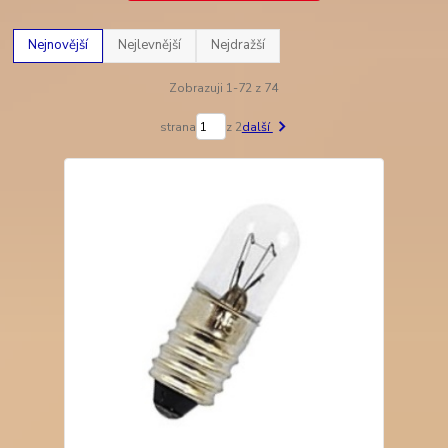
Nejnovější
Nejlevnější
Nejdražší
Zobrazuji 1-72 z 74
strana
z 2
další