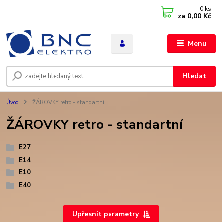
0
ks
za
0,00 Kč
Menu
Hledat
Úvod
ŽÁROVKY retro - standartní
ŽÁROVKY retro - standartní
E27
E14
E10
E40
Upřesnit parametry