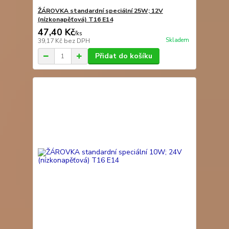
ŽÁROVKA standardní speciální 25W; 12V
(nízkonapěťová) T16 E14
47,40 Kč
/
ks
Skladem
39,17 Kč
bez DPH
Přidat do košíku