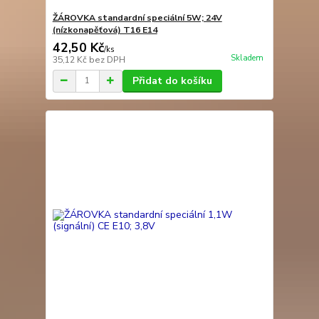
ŽÁROVKA standardní speciální 5W; 24V
(nízkonapěťová) T16 E14
42,50 Kč
/
ks
Skladem
35,12 Kč
bez DPH
Přidat do košíku