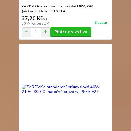
ŽÁROVKA standardní speciální 10W; 24V
(nízkonapěťová) T16 E14
37,20 Kč
/
ks
Skladem
30,74 Kč
bez DPH
Přidat do košíku