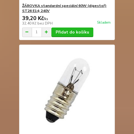
ŽÁROVKA standardní speciální 60W (digestoř)
ST26 E14; 240V
39,20 Kč
/
ks
Skladem
32,40 Kč
bez DPH
Přidat do košíku