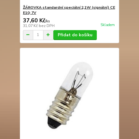
ŽÁROVKA standardní speciální 2,1W (signální) CE
E10; 7V
37,60 Kč
/
ks
Skladem
31,07 Kč
bez DPH
Přidat do košíku