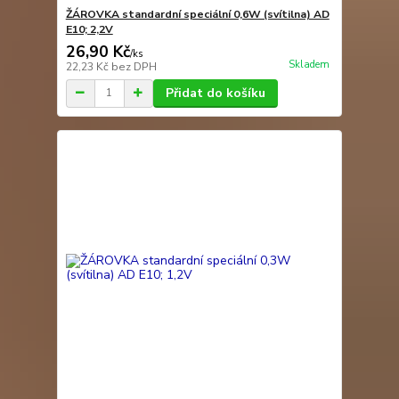
ŽÁROVKA standardní speciální 0,6W (svítilna) AD
E10; 2,2V
26,90 Kč
/
ks
Skladem
22,23 Kč
bez DPH
Přidat do košíku