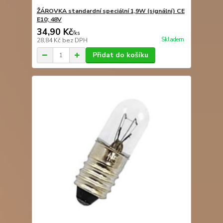
ŽÁROVKA standardní speciální 1,9W (signální) CE
E10; 48V
34,90 Kč
/
ks
Skladem
28,84 Kč
bez DPH
Přidat do košíku