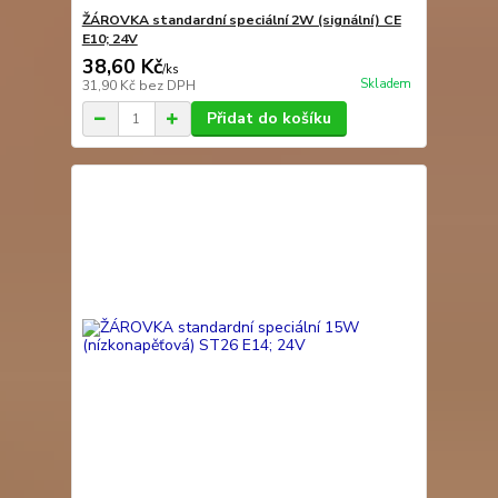
ŽÁROVKA standardní speciální 2W (signální) CE
E10; 24V
38,60 Kč
/
ks
Skladem
31,90 Kč
bez DPH
Přidat do košíku