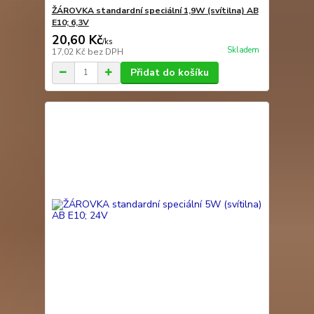
ŽÁROVKA standardní speciální 1,9W (svítilna) AB
E10; 6,3V
20,60 Kč
/
ks
Skladem
17,02 Kč
bez DPH
Přidat do košíku