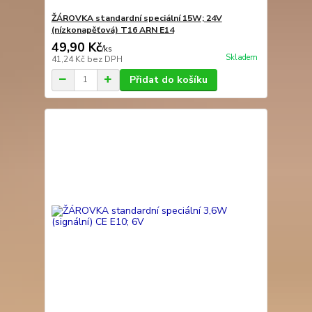
ŽÁROVKA standardní speciální 15W; 24V
(nízkonapěťová) T16 ARN E14
49,90 Kč
/
ks
Skladem
41,24 Kč
bez DPH
Přidat do košíku