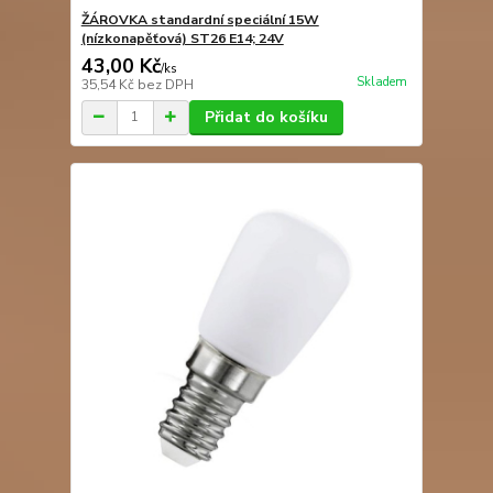
ŽÁROVKA standardní speciální 15W
(nízkonapěťová) ST26 E14; 24V
43,00 Kč
/
ks
Skladem
35,54 Kč
bez DPH
Přidat do košíku