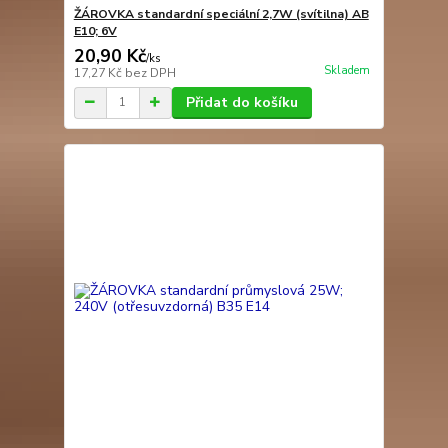
ŽÁROVKA standardní speciální 2,7W (svítilna) AB
E10; 6V
20,90 Kč
/
ks
Skladem
17,27 Kč
bez DPH
Přidat do košíku