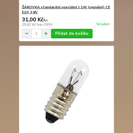
ŽÁROVKA standardní speciální 1,1W (signální) CE
E10; 3,8V
31,00 Kč
/
ks
Skladem
25,62 Kč
bez DPH
Přidat do košíku