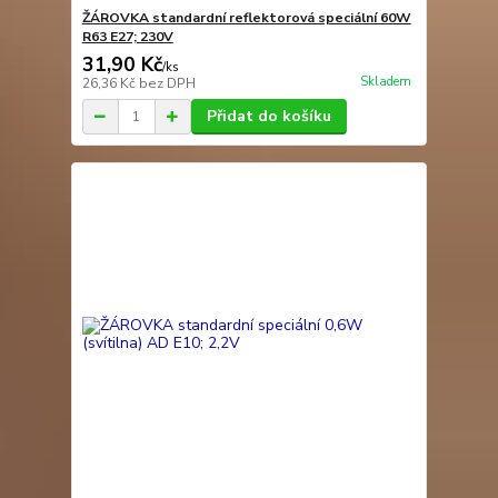
ŽÁROVKA standardní reflektorová speciální 60W
R63 E27; 230V
31,90 Kč
/
ks
Skladem
26,36 Kč
bez DPH
Přidat do košíku