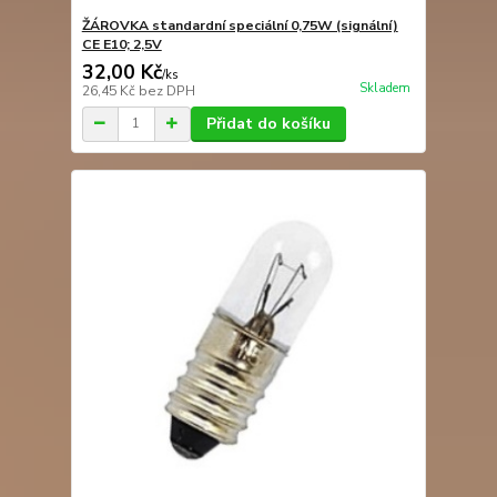
ŽÁROVKA standardní speciální 0,75W (signální)
CE E10; 2,5V
32,00 Kč
/
ks
Skladem
26,45 Kč
bez DPH
Přidat do košíku