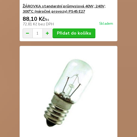
ŽÁROVKA standardní průmyslová 40W; 240V;
300°C (náročné provozy) PS45 E27
88,10 Kč
/
ks
Skladem
72,81 Kč
bez DPH
Přidat do košíku