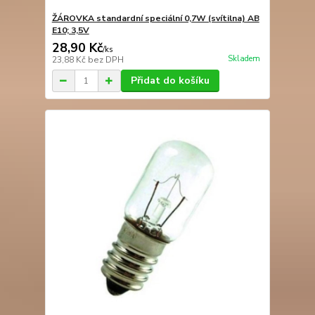
ŽÁROVKA standardní speciální 0,7W (svítilna) AB
E10; 3,5V
28,90 Kč
/
ks
Skladem
23,88 Kč
bez DPH
Přidat do košíku