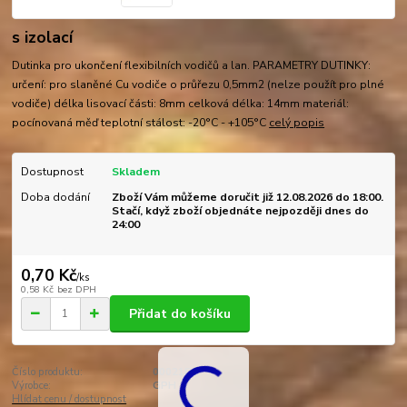
s izolací
Dutinka pro ukončení flexibilních vodičů a lan. PARAMETRY DUTINKY:
určení: pro slaněné Cu vodiče o průřezu 0,5mm2 (nelze použít pro plné
vodiče) délka lisovací části: 8mm celková délka: 14mm materiál:
pocínovaná měď teplotní stálost: -20°C - +105°C
celý popis
Dostupnost
Skladem
Doba dodání
Zboží Vám můžeme doručit již 12.08.2026 do 18:00.
Stačí, když zboží objednáte nejpozději dnes do
24:00
0,70 Kč
/
ks
0,58 Kč
bez DPH
Přidat do košíku
Číslo produktu:
00021DU
Výrobce:
GPH
Hlídat cenu / dostupnost