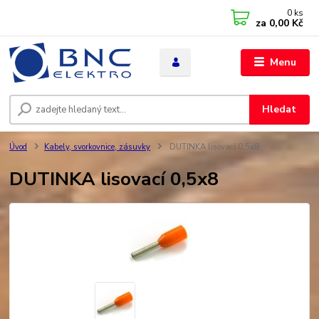
0
ks
za
0,00 Kč
Menu
Hledat
Úvod
Kabely, svorkovnice, zásuvky
DUTINKA lisovací 0,5x8
DUTINKA lisovací 0,5x8