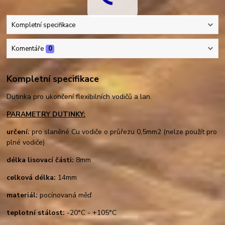
Kompletní specifikace
Komentáře
0
Kompletní specifikace
Dutinka pro ukončení flexibilních vodičů a lan.
PARAMETRY DUTINKY:
určení:
pro slaněné Cu vodiče o průřezu 0,5mm2 (nelze použít pro
plné vodiče)
délka lisovací části:
8mm
celková délka:
14mm
materiál:
pocínovaná měď
teplotní stálost:
-20°C - +105°C