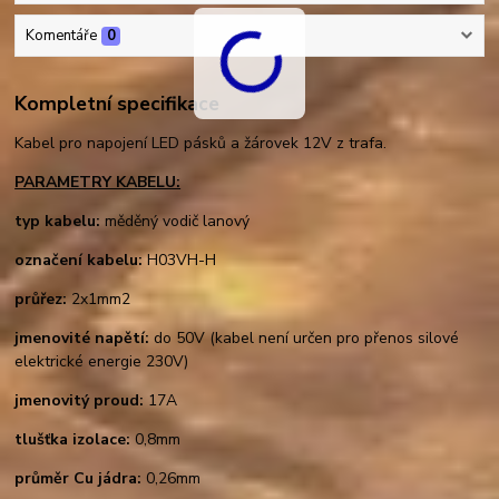
Komentáře
0
Kompletní specifikace
Kabel pro napojení LED pásků a žárovek 12V z trafa.
PARAMETRY KABELU:
typ kabelu:
měděný vodič lanový
označení kabelu:
H03VH-H
průřez:
2x1mm2
jmenovité napětí:
do 50V (kabel není určen pro přenos silové
elektrické energie 230V)
jmenovitý proud:
17A
tlušťka izolace:
0,8mm
průměr Cu jádra:
0,26mm