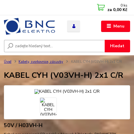
0
ks
za
0,00 Kč
Menu
Hledat
Úvod
Kabely, svorkovnice, zásuvky
KABEL CYH (V03VH-H) 2x1 C/R
KABEL CYH (V03VH-H) 2x1 C/R
50V / H03VH-H