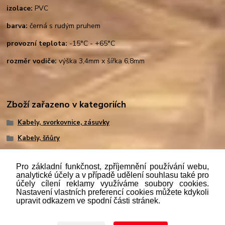
izolace:
PVC
barva:
černá s rudým pruhem
provozní teplota:
-15°C - +65°C
rozměr vodiče:
výška 3,4mm x šířka 6,8mm
Zboží zařazeno v kategoriích
Kabely, svorkovnice, zásuvky
Kabely, šňůry
Pro základní funkčnost, zpříjemnění používání webu,
analytické účely a v případě udělení souhlasu také pro
účely cílení reklamy využíváme soubory cookies.
"
Podle
zákona č. 112/mmmmm2016 Sb. o evidenci tržeb je
Nastavení vlastních preferencí cookies můžete kdykoli
prodávající povinen vystavit kupujícímu účtenku. Zároveň je
upravit odkazem ve spodní části stránek.
povinen zaevidovat přijatou tržbu u správce daně online; v
případě technického výpadku pak nejpozději do 48 hodin.“