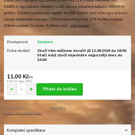
Kabel pro napojení LED pásků a žárovek 12V z trafa. PARAMETRY
KABELU: typ kabelu: měděný vodič lanový označení kabelu: H03VH-H
průřez: 2x1mm2 jmenovité napětí: do 50V (kabel není určen pro přenos
silové elektrické energie 230V) jmenovitý proud: 17A tlušťka izolace:
0,8mm průměr Cu jádra: 0,26mm izol...
celý popis
Dostupnost
Skladem
Doba dodání
Zboží Vám můžeme doručit již 12.08.2026 do 18:00.
Stačí, když zboží objednáte nejpozději dnes do
24:00
11,00 Kč
/
m
9,09 Kč
bez DPH
Přidat do košíku
Číslo produktu:
00013KA
Hlídat cenu / dostupnost
Kompletní specifikace