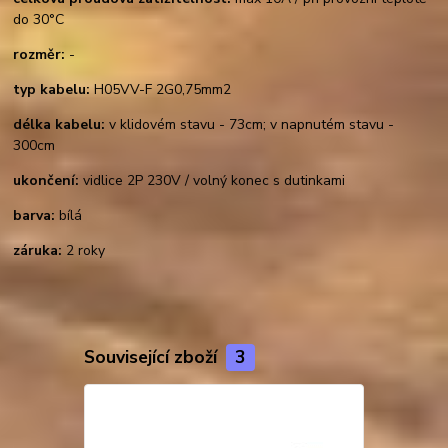
do 30°C
rozměr:
-
typ kabelu:
H05VV-F 2G0,75mm2
délka kabelu:
v klidovém stavu - 73cm; v napnutém stavu -
300cm
ukončení:
vidlice 2P 230V / volný konec s dutinkami
barva:
bílá
záruka:
2 roky
Související zboží
3