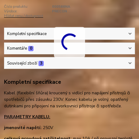
Číslo produktu:
000566NA
Výrobce:
PRECON
Hlídat cenu / dostupnost
Kompletní specifikace
Komentáře
0
Související zboží
3
Kompletní specifikace
Kabel (flexibilní šňůra) kroucený s vidlicí pro napájení přístrojů či
spotřebičů přes zásuvku 230V. Konec kabelu je volný, opatřený
dutinkami pro připojení na svorkovnici přístroje či spotřebiče.
PARAMETRY KABELU:
jmenovité napětí:
250V
celková proudová zatížitelnost:
max 10A / při provozní teplotě