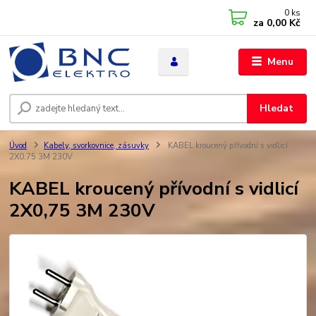
0
ks
za
0,00 Kč
Menu
Hledat
Úvod
Kabely, svorkovnice, zásuvky
KABEL kroucený přívodní s vidlicí
2X0,75 3M 230V
KABEL kroucený přívodní s vidlicí
2X0,75 3M 230V