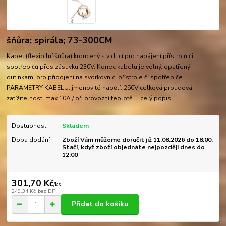
šňůra; spirála; 73-300CM
Kabel (flexibilní šňůra) kroucený s vidlicí pro napájení přístrojů či
spotřebičů přes zásuvku 230V. Konec kabelu je volný, opatřený
dutinkami pro připojení na svorkovnici přístroje či spotřebiče.
PARAMETRY KABELU: jmenovité napětí: 250V celková proudová
zatížitelnost: max 10A / při provozní teplotě ...
celý popis
Dostupnost
Skladem
Doba dodání
Zboží Vám můžeme doručit již 11.08.2026 do 18:00.
Stačí, když zboží objednáte nejpozději dnes do
12:00
301,70 Kč
/
ks
249,34 Kč
bez DPH
Přidat do košíku