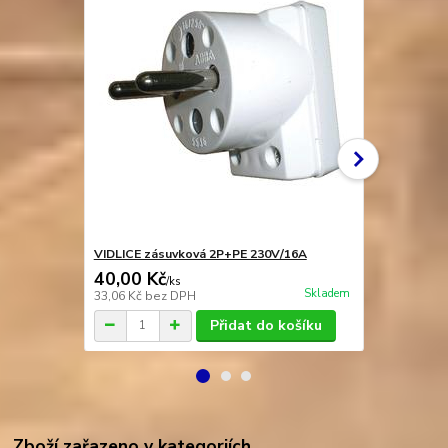
VIDLICE zásuvková 2P+PE 230V/16A
ZÁSUVKA 2P
40,00 Kč
66,00 Kč
/
ks
Skladem
33,06 Kč
bez DPH
54,55 Kč
bez
Přidat do košíku
Zboží zařazeno v kategoriích