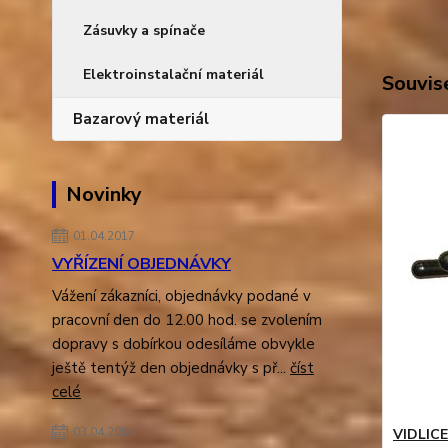
Zásuvky a spínače
Elektroinstalační materiál
Souvise
Bazarový materiál
Novinky
01.04.2017
VYŘÍZENÍ OBJEDNÁVKY
Vážení zákazníci, objednávky podané v
pracovní den do 12.00 hod. se zvolením
dopravy s dobírkou odesíláme obvykle
ještě tentýž den objednávky s př...
číst
celé
03.04.2014
VIDLICE