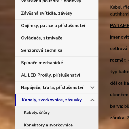
Vestavná pouzdra - bodovky
Kabel (fl
Závěsná svítidla, závěsy
dutinkami
PARAME
Objímky, patice a příslušenství
jmenovit
Ovládače, stmívače
celková 
Senzorová technika
rozměr:
Spínače mechanické
typ kabe
AL LED Profily, příslušenství
délka k
Napáječe, trafa, příslušenství
ukončen
Kabely, svorkovnice, zásuvky
barva:
bí
Kabely, šňůry
záruka:
2
Konektory a svorkovnice