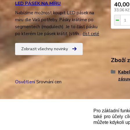
LED PÁSEK NA MÍRU
40,00
33,06 K
Nabízíme možnost koupit LED pásek na
míru dle Vaší potřeby. Pásky krátíme po
segmentech (modulech). Je to část pásku
po kterém lze pásek krátit (stříh...
číst celé
Zobrazit všechny novinky
Zboží 
Kabel
zásu
Osvětlení
Srovnání cen
Pro základní funk
"
Podle
zákona č. 112/mmmmm2016 Sb. o evidenci trže
také pro účely cí
správce daně online; v případě technického výpadku
můžete kdykoli up