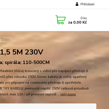
Přihlášení
0
ks
za
0,00 Kč
M 230V
3X1,5 5M 230V
a; spirála; 110-500CM
flexibilní šňůra) kroucený s vidlicí pro napájení přístrojů či
bičů přes zásuvku 230V. Konec kabelu je volný, opatřený
mi pro připojení na svorkovnici přístroje či spotřebiče.
TRY KABELU: jmenovité napětí: 250V celková proudová
elnost: max 13A / při provozní teplotě ...
celý popis