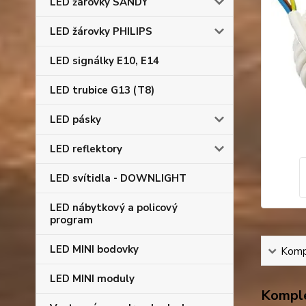
LED žárovky SANDY
LED žárovky PHILIPS
LED signálky E10, E14
LED trubice G13 (T8)
LED pásky
LED reflektory
LED svítidla - DOWNLIGHT
LED nábytkový a policový
program
LED MINI bodovky
Kompl
LED MINI moduly
Komple