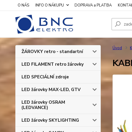
O NÁS
INFO O NÁKUPU
DOPRAVA a PLATBA
KONTA
Úvod
K
ŽÁROVKY retro - standartní
KABE
LED FILAMENT retro žárovky
LED SPECIÁLNÍ zdroje
LED žárovky MAX-LED, GTV
LED žárovky OSRAM
(LEDVANCE)
LED žárovky SKYLIGHTING