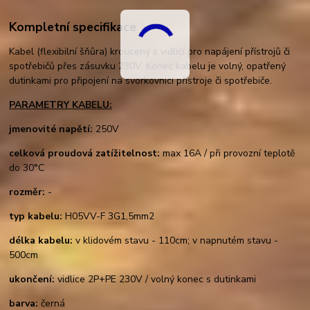
Kompletní specifikace
Kabel (flexibilní šňůra) kroucený s vidlicí pro napájení přístrojů či
spotřebičů přes zásuvku 230V. Konec kabelu je volný, opatřený
dutinkami pro připojení na svorkovnici přístroje či spotřebiče.
PARAMETRY KABELU:
jmenovité napětí:
250V
celková proudová zatížitelnost:
max 16A / při provozní teplotě
do 30°C
rozměr:
-
typ kabelu:
H05VV-F 3G1,5mm2
délka kabelu:
v klidovém stavu - 110cm; v napnutém stavu -
500cm
ukončení:
vidlice 2P+PE 230V / volný konec s dutinkami
barva:
černá