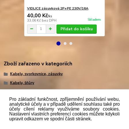
VIDLICE zásuvková 2P+PE 230V/16A
ZÁSUVKA 2P
40,00 Kč
66,00 Kč
/
ks
Skladem
33,06 Kč
bez DPH
54,55 Kč
bez
Přidat do košíku
Zboží zařazeno v kategoriích
Kabely, svorkovnice, zásuvky
Kabely, šňůry
Pro základní funkčnost, zpříjemnění používání webu,
analytické účely a v případě udělení souhlasu také pro
účely cílení reklamy využíváme soubory cookies.
"
Podle
zákona č. 112/mmmmm2016 Sb. o evidenci tržeb je
Nastavení vlastních preferencí cookies můžete kdykoli
prodávající povinen vystavit kupujícímu účtenku. Zároveň je
upravit odkazem ve spodní části stránek.
povinen zaevidovat přijatou tržbu u správce daně online; v