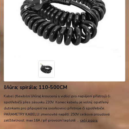
šňůra; spirála; 110-500CM
Kabel (flexibilní šňůra) kroucený s vidlicí pro napájení přístrojů či
spotřebičů přes zásuvku 230V. Konec kabelu je volný, opatřený
dutinkami pro připojení na svorkovnici přístroje či spotřebiče.
PARAMETRY KABELU: jmenovité napětí: 250V celková proudová
zatížitelnost: max 16A / při provozní teplotě ...
celý popis