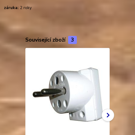
záruka:
2 roky
Související zboží
3