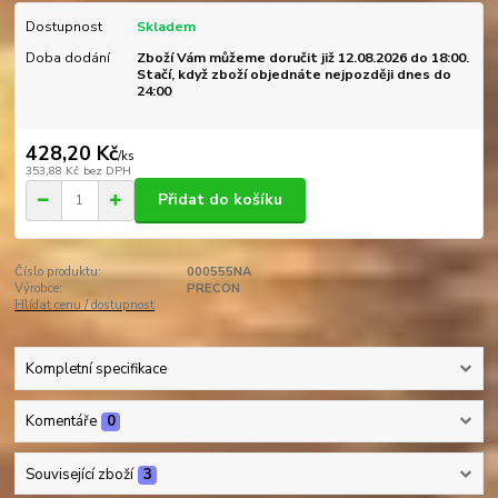
Dostupnost
Skladem
Doba dodání
Zboží Vám můžeme doručit již 12.08.2026 do 18:00.
Stačí, když zboží objednáte nejpozději dnes do
24:00
428,20 Kč
/
ks
353,88 Kč
bez DPH
Přidat do košíku
Číslo produktu:
000555NA
Výrobce:
PRECON
Hlídat cenu / dostupnost
Kompletní specifikace
Komentáře
0
Související zboží
3