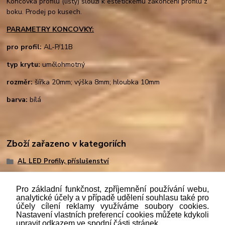
Koncovka profilu (lišty) slouží k estetickému zakončení profilu z
boku. Prodej po kusech.
PARAMETRY KONCOVKY:
pro profil:
AL-P/11B
typ krytu:
umělohmotný
rozměr:
šířka 20mm; výška 8mm; hloubka 10mm
barva:
bílá
Zboží zařazeno v kategoriích
AL LED Profily, příslušenství
Pro základní funkčnost, zpříjemnění používání webu,
analytické účely a v případě udělení souhlasu také pro
účely cílení reklamy využíváme soubory cookies.
"
Podle
zákona č. 112/mmmmm2016 Sb. o evidenci tržeb je
Nastavení vlastních preferencí cookies můžete kdykoli
prodávající povinen vystavit kupujícímu účtenku. Zároveň je
upravit odkazem ve spodní části stránek.