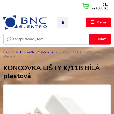
0
ks
za
0,00 Kč
Menu
Hledat
Úvod
AL LED Profily, příslušenství
KONCOVKA LIŠTY K/11B BÍLÁ
plastová
KONCOVKA LIŠTY K/11B BÍLÁ
plastová