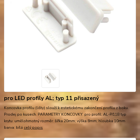
pro LED profily AL; typ 11 přisazený
Koncovka profilu (lišty) slouží k estetickému zakončení profilu z boku.
Prodej po kusech. PARAMETRY KONCOVKY: pro profil: AL-P/11B typ
krytu: umělohmotný rozměr: šířka 20mm; výška 8mm; hloubka 10mm
barva: bílá
celý popis