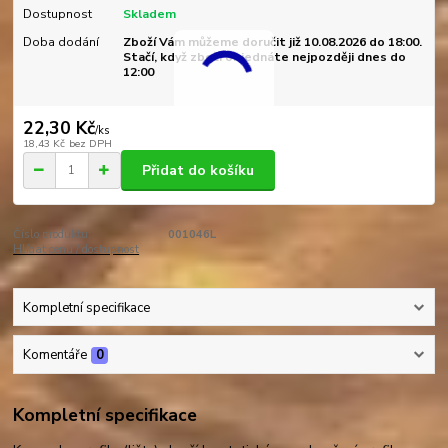
Dostupnost
Skladem
Doba dodání
Zboží Vám můžeme doručit již 10.08.2026 do 18:00.
Stačí, když zboží objednáte nejpozději dnes do
12:00
22,30 Kč
/
ks
18,43 Kč
bez DPH
Přidat do košíku
Číslo produktu:
001046L
Hlídat cenu / dostupnost
Kompletní specifikace
Komentáře
0
Kompletní specifikace