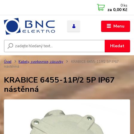
0
ks
za
0,00 Kč
Menu
Hledat
Úvod
Kabely, svorkovnice, zásuvky
KRABICE 6455-11P/2 5P IP67
nástěnná
KRABICE 6455-11P/2 5P IP67
nástěnná