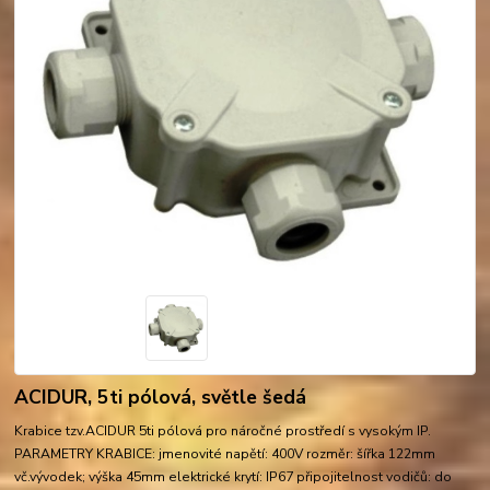
ACIDUR, 5ti pólová, světle šedá
Krabice tzv.ACIDUR 5ti pólová pro náročné prostředí s vysokým IP.
PARAMETRY KRABICE: jmenovité napětí: 400V rozměr: šířka 122mm
vč.vývodek; výška 45mm elektrické krytí: IP67 připojitelnost vodičů: do