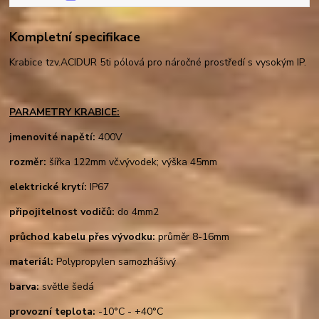
Kompletní specifikace
Krabice tzv.ACIDUR 5ti pólová pro náročné prostředí s vysokým IP.
PARAMETRY KRABICE:
jmenovité napětí:
400V
rozměr:
šířka 122mm vč.vývodek; výška 45mm
elektrické krytí:
IP67
připojitelnost vodičů:
do 4mm2
průchod kabelu přes vývodku:
průměr 8-16mm
materiál:
Polypropylen samozhášivý
barva:
světle šedá
provozní teplota:
-10°C - +40°C