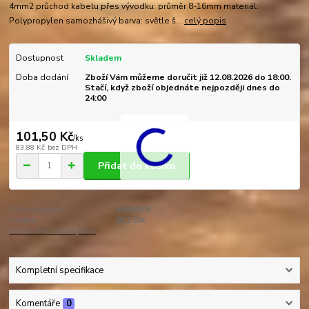
4mm2 průchod kabelu přes vývodku: průměr 8-16mm materiál:
Polypropylen samozhášivý barva: světle š...
celý popis
Dostupnost
Skladem
Doba dodání
Zboží Vám můžeme doručit již 12.08.2026 do 18:00.
Stačí, když zboží objednáte nejpozději dnes do
24:00
101,50 Kč
/
ks
83,88 Kč
bez DPH
Přidat do košíku
Číslo produktu:
00085KR
Výrobce:
SEZ DK
Hlídat cenu / dostupnost
Kompletní specifikace
Komentáře
0