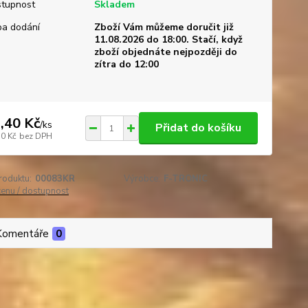
tupnost
Skladem
a dodání
Zboží Vám můžeme doručit již
11.08.2026 do 18:00. Stačí, když
zboží objednáte nejpozději do
zítra do 12:00
,40 Kč
/
ks
Přidat do košíku
30 Kč
bez DPH
roduktu:
00083KR
Výrobce:
F-TRONIC
cenu / dostupnost
Komentáře
0