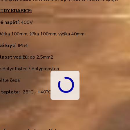
TRY KRABICE:
é napětí:
400V
élka 100mm; šířka 100mm; výška 40mm
é krytí:
IP54
elnost vodičů:
do 2,5mm2
:
Polyethylen / Polypropylen
ětle šedá
 teplota:
-25°C - +40°C