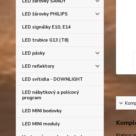
LED žárovky SANDY
LED žárovky PHILIPS
LED signálky E10, E14
LED trubice G13 (T8)
LED pásky
LED reflektory
LED svítidla - DOWNLIGHT
LED nábytkový a policový
program
Kompl
LED MINI bodovky
Komple
LED MINI moduly
Krabice p