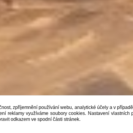
čnost, zpříjemnění používání webu, analytické účely a v případ
lení reklamy využíváme soubory cookies. Nastavení vlastních 
b je prodávající povinen vystavit kupujícímu účtenku. Zár
ravit odkazem ve spodní části stránek.
 pak nejpozději do 48 hodin.“