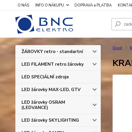
O NÁS
INFO O NÁKUPU
DOPRAVA a PLATBA
KONTA
Úvod
K
ŽÁROVKY retro - standartní
KRAB
LED FILAMENT retro žárovky
LED SPECIÁLNÍ zdroje
LED žárovky MAX-LED, GTV
LED žárovky OSRAM
(LEDVANCE)
LED žárovky SKYLIGHTING