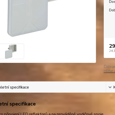
Dos
Dob
29
24,
Číslo p
Hlídat 
etní specifikace
tní specifikace
ro připojení LED reflektorů a na prováděné vodičové spoje.