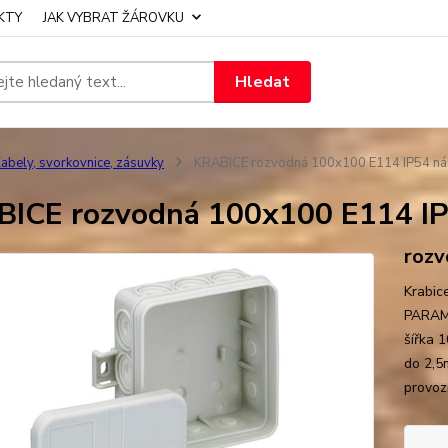
KTY
JAK VYBRAT ŽÁROVKU
Hledat
abely, svorkovnice, zásuvky
KRABICE rozvodná 100x100 E114 IP54 ná
ICE rozvodná 100x100 E114 IP
rozv
Krabic
PARAME
šířka 1
do 2,5
provoz