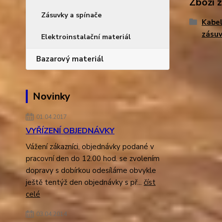
Zboží 
Zásuvky a spínače
Kabel
zásu
Elektroinstalační materiál
Bazarový materiál
Novinky
01.04.2017
VYŘÍZENÍ OBJEDNÁVKY
Vážení zákazníci, objednávky podané v
pracovní den do 12.00 hod. se zvolením
dopravy s dobírkou odesíláme obvykle
ještě tentýž den objednávky s př...
číst
celé
03.04.2014