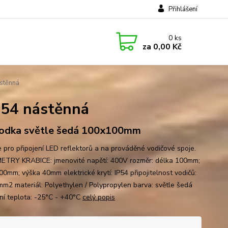
Přihlášení
0
ks
za
0,00 Kč
stěnná
54 nástěnná
odka světle šedá 100x100mm
e pro připojení LED reflektorů a na prováděné vodičové spoje.
TRY KRABICE: jmenovité napětí: 400V rozměr: délka 100mm;
00mm; výška 40mm elektrické krytí: IP54 připojitelnost vodičů:
mm2 materiál: Polyethylen / Polypropylen barva: světle šedá
ní teplota: -25°C - +40°C
celý popis