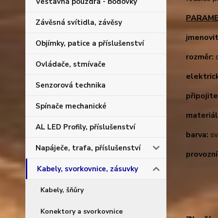
Vestavná pouzdra - bodovky
PARAME
Závěsná svítidla, závěsy
jmenovit
Objímky, patice a příslušenství
rozměr:
d
Ovládače, stmívače
elektrick
Senzorová technika
připojit
Spínače mechanické
materiál
AL LED Profily, příslušenství
barva:
sv
Napáječe, trafa, příslušenství
provozní
Kabely, svorkovnice, zásuvky
Kabely, šňůry
Konektory a svorkovnice