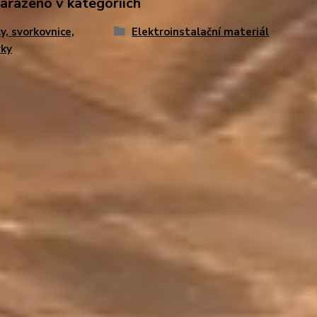
zařazeno v kategoriích
y, svorkovnice,
Elektroinstalační materiál
vky