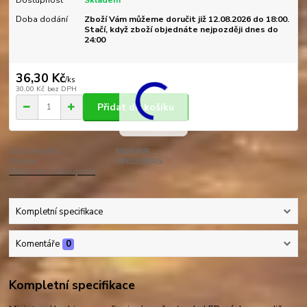
Doba dodání
Zboží Vám můžeme doručit již 12.08.2026 do 18:00.
Stačí, když zboží objednáte nejpozději dnes do
24:00
36,30 Kč
/
ks
30,00 Kč
bez DPH
Přidat do košíku
Číslo produktu:
00084KR
Výrobce:
SPELSBERG
Hlídat cenu / dostupnost
Kompletní specifikace
Komentáře
0
Kompletní specifikace