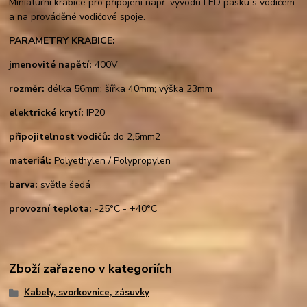
Miniaturní krabice pro připojení např. vývodu LED pásku s vodičem
a na prováděné vodičové spoje.
PARAMETRY KRABICE:
jmenovité napětí:
400V
rozměr:
délka 56mm; šířka 40mm; výška 23mm
elektrické krytí:
IP20
připojitelnost vodičů:
do 2,5mm2
materiál:
Polyethylen / Polypropylen
barva:
světle šedá
provozní teplota:
-25°C - +40°C
Zboží zařazeno v kategoriích
Kabely, svorkovnice, zásuvky