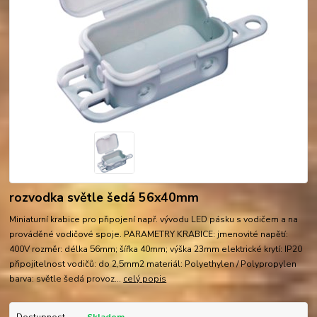
rozvodka světle šedá 56x40mm
Miniaturní krabice pro připojení např. vývodu LED pásku s vodičem a na
prováděné vodičové spoje. PARAMETRY KRABICE: jmenovité napětí:
400V rozměr: délka 56mm; šířka 40mm; výška 23mm elektrické krytí: IP20
připojitelnost vodičů: do 2,5mm2 materiál: Polyethylen / Polypropylen
barva: světle šedá provoz...
celý popis
Dostupnost
Skladem