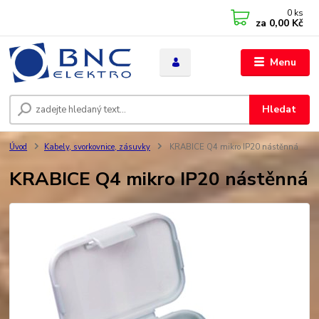
0
ks
za
0,00 Kč
Menu
Hledat
Úvod
Kabely, svorkovnice, zásuvky
KRABICE Q4 mikro IP20 nástěnná
KRABICE Q4 mikro IP20 nástěnná