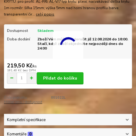
KRYTU: pro profil: AL-P/6; AL-V/7 typ krytu: plexi; nacvakávací délka krytu:
1m rozměr: šířka 15mm; výška 5mm nad horní hranou profilu barva:
transparentní čir...
celý popis
Dostupnost
Skladem
Doba dodání
Zboží Vám můžeme doručit již 12.08.2026 do 18:00.
Stačí, když zboží objednáte nejpozději dnes do
24:00
219,50 Kč
/
ks
181,40 Kč
bez DPH
Přidat do košíku
Číslo produktu:
001022L
Hlídat cenu / dostupnost
Kompletní specifikace
Komentáře
0