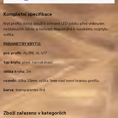
Kompletní specifikace
Kryt profilu (lišty) slouží k ochraně LED pásku před vniknutím
nežádoucích částic a nečistot. Napomáhá k vysokému rozptylu
světla.
PARAMETRY KRYTU:
pro profil:
AL-P/6; AL-V/7
typ krytu:
plexi; nacvakávací
délka krytu:
1m
rozměr:
šířka 15mm; výška 5mm nad horní hranou profilu
barva:
transparentní čirá
Zboží zařazeno v kategoriích