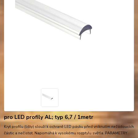
pro LED profily AL; typ 6,7 / 1metr
Kryt profilu (lišty) slouží k ochraně LED pásku před vniknutím nežádoucích
částic a nečistot. Napomáhá k vysokému rozptylu světla. PARAMETRY