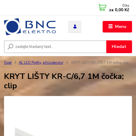
0
ks
za
0,00 Kč
Menu
Hledat
Úvod
AL LED Profily, příslušenství
KRYT LIŠTY KR-C/6,7 1M čočka; clip
KRYT LIŠTY KR-C/6,7 1M čočka;
clip