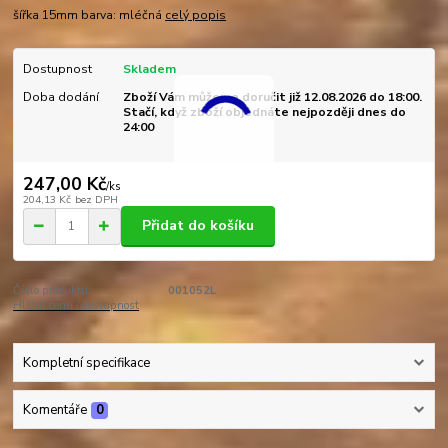
šířka 15mm barva: mléčná
celý popis
Dostupnost
Skladem
Doba dodání
Zboží Vám můžeme doručit již 12.08.2026 do 18:00.
Stačí, když zboží objednáte nejpozději dnes do
24:00
247,00 Kč
/
ks
204,13 Kč
bez DPH
Přidat do košíku
Číslo produktu:
001052L
Hlídat cenu / dostupnost
Kompletní specifikace
Komentáře
0