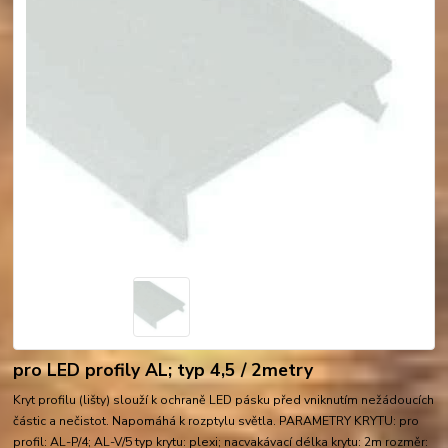
pro LED profily AL; typ 4,5 / 2metry
Kryt profilu (lišty) slouží k ochraně LED pásku před vniknutím nežádoucích
částic a nečistot. Napomáhá k rozptylu světla. PARAMETRY KRYTU: pro
profil: AL-P/4; AL-V/5 typ krytu: plexi; nacvakávací délka krytu: 2m rozměr: