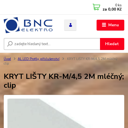
0
ks
za
0,00 Kč
Menu
Hledat
Úvod
AL LED Profily, příslušenství
KRYT LIŠTY KR-M/4,5 2M mléčný;
clip
KRYT LIŠTY KR-M/4,5 2M mléčný;
clip