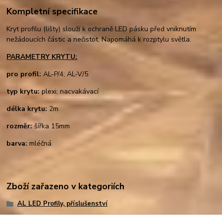
Kompletní specifikace
Kryt profilu (lišty) slouží k ochraně LED pásku před vniknutím
nežádoucích částic a nečistot. Napomáhá k rozptylu světla.
PARAMETRY KRYTU:
pro profil:
AL-P/4; AL-V/5
typ krytu:
plexi; nacvakávací
délka krytu:
2m
rozměr:
šířka 15mm
barva:
mléčná
Zboží zařazeno v kategoriích
AL LED Profily, příslušenství