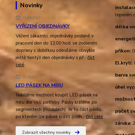
Novinky
instalac
lepením d
01.04.2017
VYŘÍZENÍ OBJEDNÁVKY
délka vo
Vážení zákazníci, objednávky podané v
energeti
pracovní den do 12.00 hod. se zvolením
dopravy s dobírkou odesíláme obvykle
příkon:
0
ještě tentýž den objednávky s př...
číst
El.krytí:
celé
barva sv
03.04.2014
LED PÁSEK NA MÍRU
úhel vyz
Nabízíme možnost koupit LED pásek na
možnost
míru dle Vaší potřeby. Pásky krátíme po
segmentech (modulech). Je to část pásku
počet sv
po kterém lze pásek krátit (stříh...
číst celé
záruka:
2
Zobrazit všechny novinky