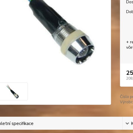
Dos
Dob
+ r
vče
25
208
Číslo p
Výrobc
etní specifikace