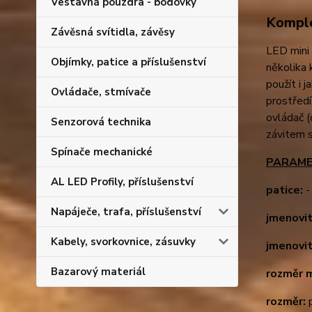
Vestavná pouzdra - bodovky
Komple
Závěsná svítidla, závěsy
LED mini 
Objímky, patice a příslušenství
několika 
použít i 
Ovládače, stmívače
prostředí
ovládač (
Senzorová technika
závitem s
Spínače mechanické
PARAME
AL LED Profily, příslušenství
patice:
-
Napáječe, trafa, příslušenství
jmenovit
Kabely, svorkovnice, zásuvky
jmenovit
Bazarový materiál
rozměr 
rozměr:
p