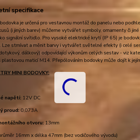
tní specifikace
bodovka je určená pro vestavnou montáž do panelu nebo podhledu
kusů (i jiných barev) můžeme vytvářet symboly, ornamenty či jiné
jako signální svítidlo. Pro vysoké elektrické krytí (IP 65) je bodov
. Lze stmívat a měnit barvy i vytvářet světelné efekty (i celé s
dotykový, dálkový) odpovídající výkonům celých sestav - viz kat
 plastovou maticí M14. Přepólováním bodovky může dojít k jejímu 
TRY MINI BODOVKY:
é napětí:
12V DC
ý proud:
0,073A
montážního otvoru:
13mm
růměr 16mm x délka 47mm (bez vodičového vývodu)