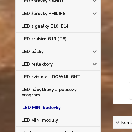
LED žárovky SANDY
LED žárovky PHILIPS
LED signálky E10, E14
LED trubice G13 (T8)
LED pásky
LED reflektory
LED svítidla - DOWNLIGHT
LED nábytkový a policový
program
LED MINI bodovky
LED MINI moduly
Kompl