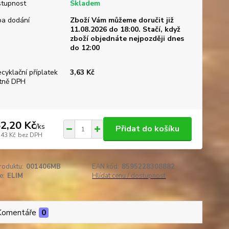
tupnost
Skladem
a dodání
Zboží Vám můžeme doručit již
11.08.2026 do 18:00. Stačí, když
zboží objednáte nejpozději dnes
do 12:00
ecyklační příplatek
3,63 Kč
tně DPH
2,20 Kč
/
ks
Přidat do košíku
,43 Kč
bez DPH
roduktu:
001406MB
EAN kód:
8595228308882
e:
ELIM
Hlídat cenu / dostupnost
Komentáře
0