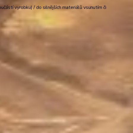
ástí vyrobku) / do silnějších materiálů vsunutím či