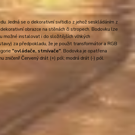
. Jedná se o dekorativní svítidlo z jehož seskládáním z
 dekorativní obrazce na stěnách či stropech. Bodovku lze
ku možné instalovat i do složitějších vlhkých
estavy) za předpokladu, že je použit transformátor a RGB
egorie
"ovládače, stmívače"
. Bodovka je opatřena
zničení! Červený drát (+) pól; modrá drát (-) pól.