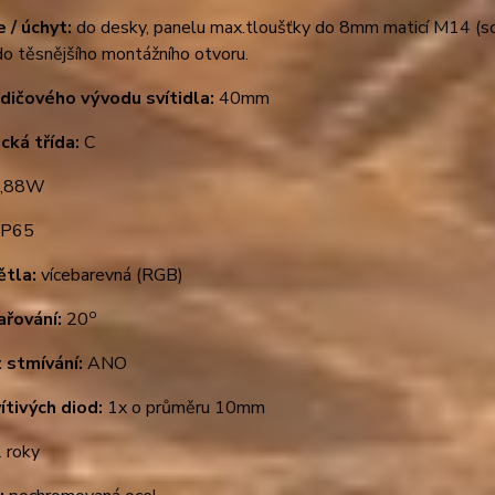
e / úchyt:
do desky, panelu max.tloušťky do 8mm maticí M14 (souč
o těsnějšího montážního otvoru.
dičového vývodu svítidla:
40mm
cká třída:
C
,88W
IP65
ětla:
vícebarevná (RGB)
o
ařování:
20
 stmívání:
ANO
ítivých diod:
1x o průměru 10mm
 roky