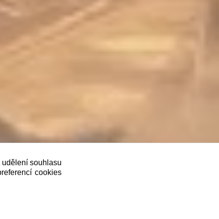
oveň je povinen zaevidovat přijatou tržbu u
ě udělení souhlasu
preferencí cookies