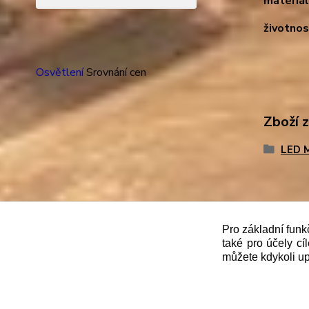
materiál
životnos
Osvětlení
Srovnání cen
Zboží 
LED M
"
Podle
zákona č. 112/mmmmm2016 Sb. o evidenci trže
Pro základní funk
správce daně online; v případě technického výpadku
také pro účely cí
můžete kdykoli up