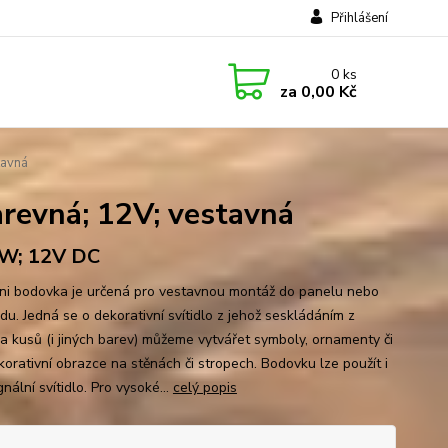
Přihlášení
0
ks
za
0,00 Kč
tavná
evná; 12V; vestavná
8W; 12V DC
ni bodovka je určená pro vestavnou montáž do panelu nebo
du. Jedná se o dekorativní svítidlo z jehož seskládáním z
ka kusů (i jiných barev) můžeme vytvářet symboly, ornamenty či
korativní obrazce na stěnách či stropech. Bodovku lze použít i
gnální svítidlo. Pro vysoké...
celý popis