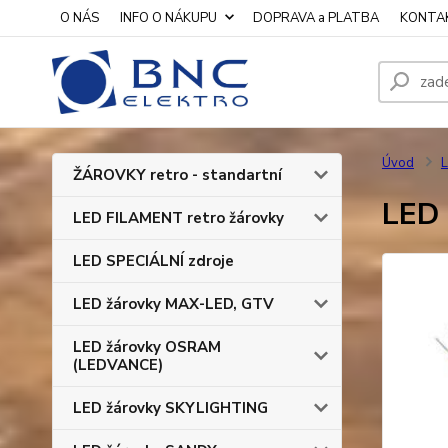
O NÁS
INFO O NÁKUPU
DOPRAVA a PLATBA
KONTA
Úvod
L
ŽÁROVKY retro - standartní
LED 
LED FILAMENT retro žárovky
LED SPECIÁLNÍ zdroje
LED žárovky MAX-LED, GTV
LED žárovky OSRAM
(LEDVANCE)
LED žárovky SKYLIGHTING