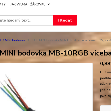
KTY
JAK VYBRAT ŽÁROVKU
Hledat
ED MINI bodovky
LED MINI bodovka MB-10RGB vícebarevná; 12V; ves
MINI bodovka MB-10RGB vícebar
0,8
LED mi
podhle
několi
jiné de
jako si