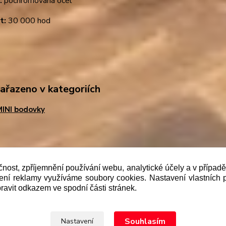
:
pochromovaná ocel
t:
30 000 hod
zařazeno v kategoriích
INI bodovky
b je prodávající povinen vystavit kupujícímu účtenku. Zár
čnost, zpříjemnění používání webu, analytické účely a v případ
 pak nejpozději do 48 hodin.“
lení reklamy využíváme soubory cookies. Nastavení vlastních 
ravit odkazem ve spodní části stránek.
Upravit sběr cookies.
Souhlasím
Nastavení