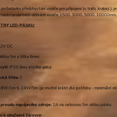
 požadavku předchystání vodiče pro připojení (v trafu, krabici..), j
 v nadstandartních délkách vodiče 1500, 3000, 5000, 10000mm
TRY LED-PÁSKU:
2V DC
élka 5m x šířka 8mm
rytí:
IP20 (bez krycího gelu)
cká třída:
C
,8W/1m tj. 24W/5m (je možné krátit dle potřeby - minimální 
 proudu napájecího zdroje:
2A na celkovou 5m délku pásku
ní k obyčejné žárovce:
-