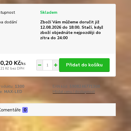
tupnost
Skladem
a dodání
Zboží Vám můžeme doručit již
12.08.2026 do 18:00. Stačí, když
zboží objednáte nejpozději do
zítra do 24:00
0,20 Kč
/
ks
Přidat do košíku
,21 Kč
bez DPH
roduktu:
1300
EAN kód:
5908246771300
e:
MAX-LED
Hlídat cenu / dostupnost
Komentáře
0