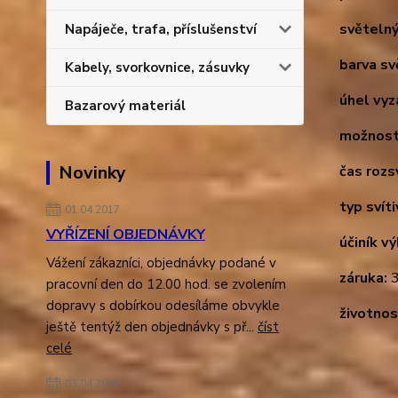
světelný
Napáječe, trafa, příslušenství
barva sv
Kabely, svorkovnice, zásuvky
úhel vyz
Bazarový materiál
možnost
Novinky
čas rozsv
typ svíti
01.04.2017
VYŘÍZENÍ OBJEDNÁVKY
účiník v
Vážení zákazníci, objednávky podané v
záruka:
3
pracovní den do 12.00 hod. se zvolením
dopravy s dobírkou odesíláme obvykle
životnos
ještě tentýž den objednávky s př...
číst
celé
03.04.2014