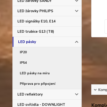
LED žárovky SANDY
LED žárovky PHILIPS
LED signálky E10, E14
LED trubice G13 (T8)
LED pásky
IP20
IP54
LED pásky na míru
Příprava pro připojení
Kompl
LED reflektory
Komple
LED svítidla - DOWNLIGHT