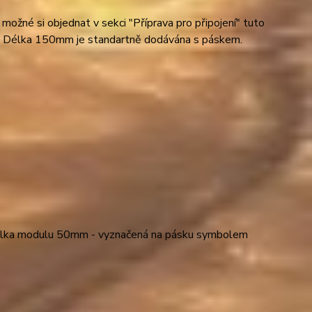
e možné si objednat v sekci "Příprava pro připojení" tuto
. Délka 150mm je standartně dodávána s páskem.
délka modulu 50mm - vyznačená na pásku symbolem