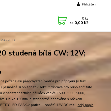
Přihlášení
0
ks
za
0,00 Kč
; MAX-LED
 studená bílá CW; 12V;
0
adě požadavku předchystání vodiče pro připojení (v trafu,
..), je možné si objednat v sekci "Příprava pro připojení" tuto
vu v nadstandartních délkách vodiče 1500, 3000, 5000,
m. Délka 150mm je standartně dodávána s páskem.
TRY LED-PÁSKU: patice: - napětí: 12V DC roz...
celý popis