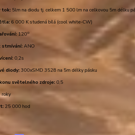
 tok:
5lm na diodu tj. celkem 1 500 lm na celkovou 5m délku p
ětla:
6 000 K studená bílá (cool white-CW)
o
ařování:
120
 stmívání:
ANO
ícení:
0,2s
vé diody:
300xSMD 3528 na 5m délky pásku
ýkonu světelného zdroje:
0,5
 roky
t:
25 000 hod