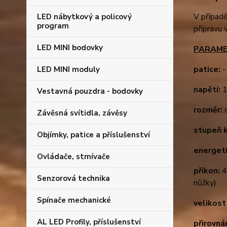
V případě
LED nábytkový a policový
program
přípravu
LED MINI bodovky
PARAME
patice:
-
LED MINI moduly
napětí:
1
Vestavná pouzdra - bodovky
rozměr:
d
Závěsná svítidla, závěsy
stupeň k
Objímky, patice a příslušenství
energeti
Ovládače, stmívače
příkon:
4
Senzorová technika
nůžky)
Spínače mechanické
velikost
AL LED Profily, příslušenství
přirovná