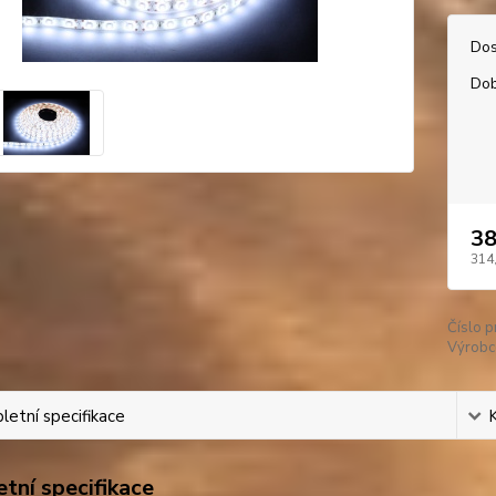
Dos
Dob
38
314
Číslo p
Výrobc
etní specifikace
tní specifikace