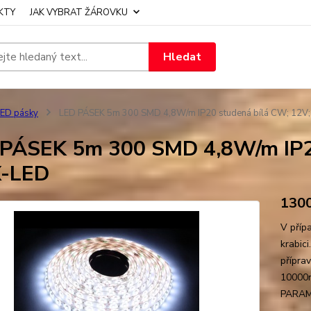
KTY
JAK VYBRAT ŽÁROVKU
Hledat
ED pásky
LED PÁSEK 5m 300 SMD 4,8W/m IP20 studená bílá CW; 12V
PÁSEK 5m 300 SMD 4,8W/m IP20
-LED
130
V příp
krabici
přípra
10000m
PARAME