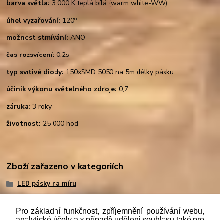
barva světla:
3 000 K teplá bílá (warm white-WW)
o
úhel vyzařování:
120
možnost stmívání:
ANO
čas rozsvícení:
0,2s
typ svítivé diody:
150xSMD 5050 na 5m délky pásku
účiník výkonu světelného zdroje:
0,7
záruka:
3 roky
životnost:
25 000 hod
Zboží zařazeno v kategoriích
LED pásky na míru
Pro základní funkčnost, zpříjemnění používání webu,
analytické účely a v případě udělení souhlasu také pro