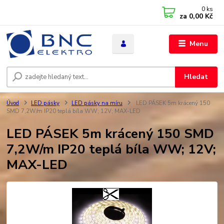
0
ks
za
0,00 Kč
Menu
Hledat
Úvod
LED pásky
LED pásky na míru
LED PÁSEK 5m krácený 150
SMD 7,2W/m IP20 teplá bíla WW; 12V; MAX-LED
LED PÁSEK 5m krácený 150 SMD
7,2W/m IP20 teplá bíla WW; 12V;
MAX-LED