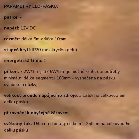
PARAMETRY LED-PÁSKU:
patice:
-
napětí:
12V DC
rozměr:
délka 5m x šířka 10mm
stupeň krytí:
IP20 (bez krycího gelu)
energetická třída:
C
příkon:
7,2W/1m tj. 37,5W/5m (je možné krátit dle potřeby -
minimální délka segmentu 100mm - vyznačená na pásku
symbolem nůžky)
velikost proudu napájecího zdroje:
3,125A na celkovou 5m
délku pásku
přirovnání k obyčejné žárovce:
-
světelný tok:
15lm na diodu tj. celkem 2 250 lm na celkovou 5m
délku pásku