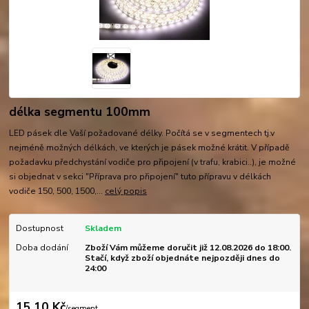
délka segmentu 100mm
LED pásek dle Vaší požadované délky. Počítá se v segmentech tj.v
nejméně možných délkách, ve kterých je pásek možné krátit. V případě
požadavku předchystání vodiče pro připojení (v trafu, krabici..), je možné
si objednat v sekci "Příprava pro připojení" tuto přípravu v délkách
vodiče 150, 500, 1500,...
celý popis
Dostupnost
Skladem
Doba dodání
Zboží Vám můžeme doručit již 12.08.2026 do 18:00.
Stačí, když zboží objednáte nejpozději dnes do
24:00
15,10 Kč
/
segment