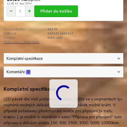
12,48 Kč
bez DPH
Přidat do košíku
Číslo produktu:
0417K
EAN kód:
5901812460417
Výrobce:
MAX-LED
Hlídat cenu / dostupnost
Kompletní specifikace
Komentáře
0
Kompletní specifikace
LED pásek dle Vaší požadované délky. Počítá se v segmentech tj.v
nejméně možných délkách, ve kterých je pásek možné krátit. V
případě požadavku předchystání vodiče pro připojení (v trafu,
krabici..), je možné si objednat v sekci "Příprava pro připojení" tuto
přípravu v délkách vodiče 150, 500, 1500, 3000, 5000, 10000mm.