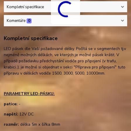
Kompletní specifikace
Komentáře
0
Kompletní specifikace
LED pásek dle Vaší požadované délky. Počítá se v segmentech tj.v
nejméně možných délkách, ve kterých je možné pásek krátit. V
případě požadavku předchystání vodiče pro připojení (v trafu,
krabici..), je možné si objednat v sekci "Příprava pro připojení" tuto
přípravu v délkách vodiče 1500, 3000, 5000, 10000mm.
PARAMETRY LED-PÁSKU:
patice:
-
napětí:
12V DC
rozměr:
délka 5m x šířka 8mm