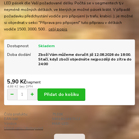
LED pásek dle Vaší požadované délky. Počítá se v segmentech tj.v
nejméně možných délkách, ve kterých je možné pásek krátit. V případě
požadavku předchystání vodiče pro připojení (v trafu, krabici..), je možné
si objednat v sekci "Příprava pro připojení" tuto přípravu v délkách
vodiče 1500, 3000, 500...
celý popis
Dostupnost
Skladem
Doba dodání
Zboží Vám můžeme doručit již 12.08.2026 do 18:00.
Stačí, když zboží objednáte nejpozději do zítra do
24:00
5,90 Kč
/
segment
4,88 Kč
bez DPH
Přidat do košíku
Číslo produktu:
7522K
EAN kód:
5901812467522
Výrobce:
MAX-LED
Hlídat cenu / dostupnost