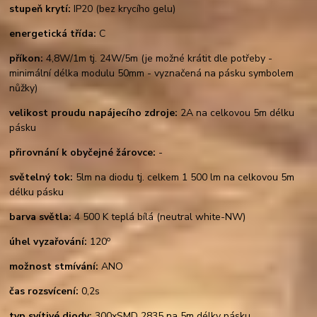
stupeň krytí:
IP20 (bez krycího gelu)
energetická třída:
C
příkon:
4,8W/1m tj. 24W/5m (je možné krátit dle potřeby -
minimální délka modulu 50mm - vyznačená na pásku symbolem
nůžky)
velikost proudu napájecího zdroje:
2A na celkovou 5m délku
pásku
přirovnání k obyčejné žárovce:
-
světelný tok:
5lm na diodu tj. celkem 1 500 lm na celkovou 5m
délku pásku
barva světla:
4 500 K teplá bílá (neutral white-NW)
o
úhel vyzařování:
120
možnost stmívání:
ANO
čas rozsvícení:
0,2s
typ svítivé diody:
300xSMD 2835 na 5m délky pásku