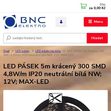
0
ks
za
0,00 Kč
Menu
Hledat
Úvod
LED pásky
LED pásky na míru
LED PÁSEK 5m krácený 300
SMD 4,8W/m IP20 neutrální bílá NW; 12V; MAX-LED
LED PÁSEK 5m krácený 300 SMD
4,8W/m IP20 neutrální bílá NW;
12V; MAX-LED