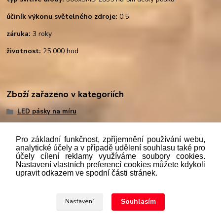
účiník výkonu světelného zdroje:
0,5
záruka:
3 roky
životnost:
25 000 hod
Zboží zařazeno v kategoriích
LED pásky na míru
Pro základní funkčnost, zpříjemnění používání webu,
analytické účely a v případě udělení souhlasu také pro
účely cílení reklamy využíváme soubory cookies.
"
Podle
zákona č. 112/mmmmm2016 Sb. o evidenci tržeb je
Nastavení vlastních preferencí cookies můžete kdykoli
prodávající povinen vystavit kupujícímu účtenku. Zároveň je
upravit odkazem ve spodní části stránek.
povinen zaevidovat přijatou tržbu u správce daně online; v
případě technického výpadku pak nejpozději do 48 hodin.“
Souhlasím
Nastavení
Upravit sběr cookies.