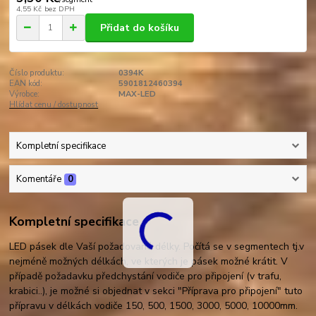
4,55 Kč
bez DPH
Přidat do košíku
Číslo produktu:
0394K
EAN kód:
5901812460394
Výrobce:
MAX-LED
Hlídat cenu / dostupnost
Kompletní specifikace
Komentáře
0
Kompletní specifikace
LED pásek dle Vaší požadované délky. Počítá se v segmentech tj.v
nejméně možných délkách, ve kterých je pásek možné krátit. V
případě požadavku předchystání vodiče pro připojení (v trafu,
krabici..), je možné si objednat v sekci "Příprava pro připojení" tuto
přípravu v délkách vodiče 150, 500, 1500, 3000, 5000, 10000mm.