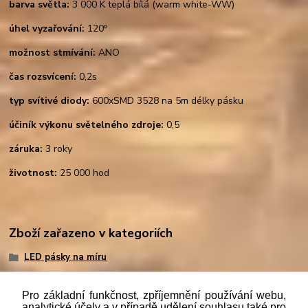
barva světla:
3 000 K teplá bílá (warm white-WW)
o
úhel vyzařování:
120
možnost stmívání:
ANO
čas rozsvícení:
0,2s
typ svítivé diody:
600xSMD 3528 na 5m délky pásku
účiník výkonu světelného zdroje:
0,5
záruka:
3 roky
životnost:
25 000 hod
Zboží zařazeno v kategoriích
LED pásky na míru
Pro základní funkčnost, zpříjemnění používání webu,
analytické účely a v případě udělení souhlasu také pro