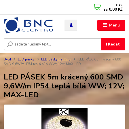
0
ks
za
0,00 Kč
Menu
Hledat
Úvod
LED pásky
LED pásky na míru
LED PÁSEK 5m krácený 600
SMD 9,6W/m IP54 teplá bílá WW; 12V; MAX-LED
LED PÁSEK 5m krácený 600 SMD
9,6W/m IP54 teplá bílá WW; 12V;
MAX-LED