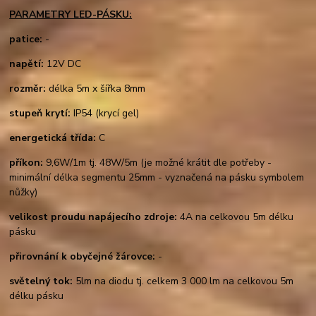
PARAMETRY LED-PÁSKU:
patice:
-
napětí:
12V DC
rozměr:
délka 5m x šířka 8mm
stupeň krytí:
IP54 (krycí gel)
energetická třída:
C
příkon:
9,6W/1m tj. 48W/5m (je možné krátit dle potřeby -
minimální délka segmentu 25mm - vyznačená na pásku symbolem
nůžky)
velikost proudu napájecího zdroje:
4A na celkovou 5m délku
pásku
přirovnání k obyčejné žárovce:
-
světelný tok:
5lm na diodu tj. celkem 3 000 lm na celkovou 5m
délku pásku