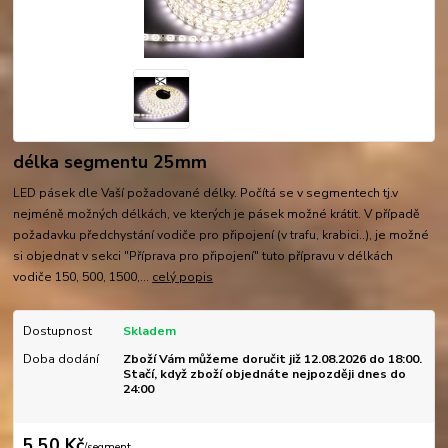
délka segmentu 25mm
LED pásek dle Vaší požadované délky. Počítá se v segmentech tj.v
nejméně možných délkách, ve kterých je pásek možné krátit. V případě
požadavku předchystání vodiče pro připojení (v trafu, krabici..), je možné
si objednat v sekci "Příprava pro připojení" tuto přípravu v délkách
vodiče 150, 500, 1500,...
celý popis
Dostupnost
Skladem
Doba dodání
Zboží Vám můžeme doručit již 12.08.2026 do 18:00.
Stačí, když zboží objednáte nejpozději dnes do
24:00
5,50 Kč
/
segment