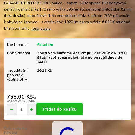
PARAMETRY REFLEKTORU: patice: - napětí: 230V spínač: PIR pohybový
senzor rozměr: šířka 170mm x výška 195mm (vč.senzoru) x hloubka 35mm
(bez držáku) stupeň krytí: IP65 energetická třída: C příkon: 20W přirovnání
k obyčejné žárovce: - světelný tok: 1920 lm barva světla: 6 000 K studená
bílá (cool whit...
celý popis
Dostupnost
Skladem
Doba dodání
Zboží Vám můžeme doručit již 12.08.2026 do 18:00.
Stačí, když zboží objednáte nejpozději dnes do
24:00
+ recyklační
10,16 Kč
příplatek
včetně DPH
755,00 Kč
/
ks
623,97 Kč
bez DPH
Přidat do košíku
Číslo produktu:
7829
EAN kód:
5901812467829