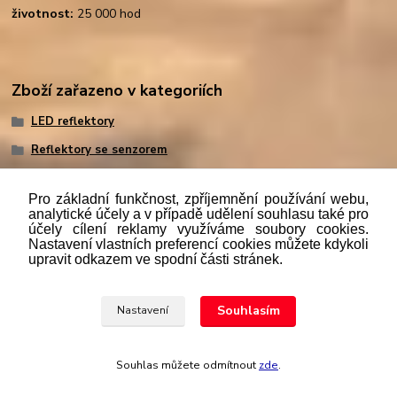
životnost:
25 000 hod
Zboží zařazeno v kategoriích
LED reflektory
Reflektory se senzorem
Pro základní funkčnost, zpříjemnění používání webu,
analytické účely a v případě udělení souhlasu také pro
účely cílení reklamy využíváme soubory cookies.
"
Podle
zákona č. 112/mmmmm2016 Sb. o evidenci tržeb je
Nastavení vlastních preferencí cookies můžete kdykoli
prodávající povinen vystavit kupujícímu účtenku. Zároveň je
upravit odkazem ve spodní části stránek.
povinen zaevidovat přijatou tržbu u správce daně online; v
případě technického výpadku pak nejpozději do 48 hodin.“
Souhlasím
Nastavení
Upravit sběr cookies.
Souhlas můžete odmítnout
zde
.
Vytvořeno na
Eshop-rychle.cz