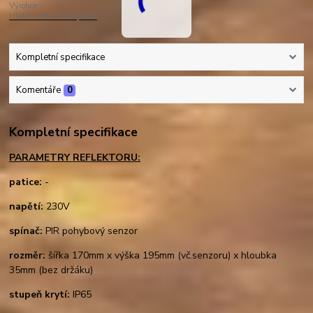
Výrobce:
MAX-LED
Hlídat cenu / dostupnost
Kompletní specifikace
Komentáře
0
Kompletní specifikace
PARAMETRY REFLEKTORU:
patice:
-
napětí:
230V
spínač:
PIR pohybový senzor
rozměr:
šířka 170mm x výška 195mm (vč.senzoru) x hloubka
35mm (bez držáku)
stupeň krytí:
IP65