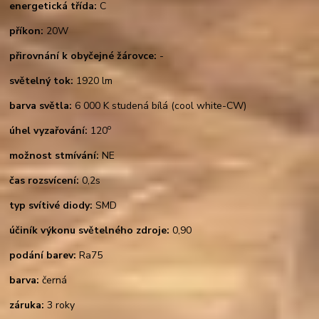
energetická třída:
C
příkon:
20W
přirovnání k obyčejné žárovce:
-
světelný tok:
1920 lm
barva světla:
6 000 K studená bílá (cool white-CW)
o
úhel vyzařování:
120
možnost stmívání:
NE
čas rozsvícení:
0,2s
typ svítivé diody:
SMD
účiník výkonu světelného zdroje:
0,90
podání barev:
Ra75
barva:
černá
záruka:
3 roky