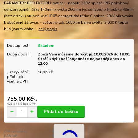
PARAMETRY REFLEKTORU: patice: - napětí: 230V spínač: PIR pohybový
senzor rozměr: šířka 140mm x výška 260mm (vč.senzoru) x hloubka 43mm
(bez držáku) stupeň krytí: IP65 energetická třída: C příkon: 20W přirovnání
k obyčejné žárovce: - světelný tok: 1650 lm barva světla: 3 000 K teplá
bílá (warm white-...
celý popis
Dostupnost
Skladem
Doba dodání
Zboží Vám můžeme doručit již 10.08.2026 do 18:00.
Stačí, když zboží objednáte nejpozději dnes do
12:00
+ recyklační
10,16 Kč
příplatek
včetně DPH
755,00 Kč
/
ks
623,97 Kč
bez DPH
Přidat do košíku
Číslo produktu:
6969
EAN kód:
5901812466969