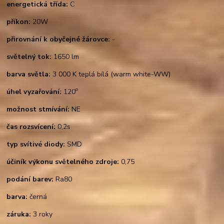
energetická třída:
C
příkon:
20W
přirovnání k obyčejné žárovce:
-
světelný tok:
1650 lm
barva světla:
3 000 K teplá bílá (warm white-WW)
o
úhel vyzařování:
120
možnost stmívání:
NE
čas rozsvícení:
0,2s
typ svítivé diody:
SMD
účiník výkonu světelného zdroje:
0,75
podání barev:
Ra80
barva:
černá
záruka:
3 roky