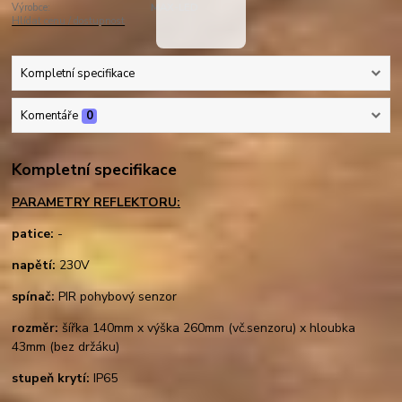
Výrobce:
MAX-LED
Hlídat cenu / dostupnost
Kompletní specifikace
Komentáře
0
Kompletní specifikace
PARAMETRY REFLEKTORU:
patice:
-
napětí:
230V
spínač:
PIR pohybový senzor
rozměr:
šířka 140mm x výška 260mm (vč.senzoru) x hloubka
43mm (bez držáku)
stupeň krytí:
IP65