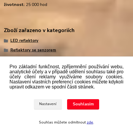
životnost:
25 000 hod
Zboží zařazeno v kategoriích
LED reflektory
Reflektory se senzorem
Pro základní funkčnost, zpříjemnění používání webu,
analytické účely a v případě udělení souhlasu také pro
účely cílení reklamy využíváme soubory cookies.
"
Podle
zákona č. 112/mmmmm2016 Sb. o evidenci tržeb je
Nastavení vlastních preferencí cookies můžete kdykoli
prodávající povinen vystavit kupujícímu účtenku. Zároveň je
upravit odkazem ve spodní části stránek.
povinen zaevidovat přijatou tržbu u správce daně online; v
případě technického výpadku pak nejpozději do 48 hodin.“
Souhlasím
Nastavení
Upravit sběr cookies.
Souhlas můžete odmítnout
zde
.
Vytvořeno na
Eshop-rychle.cz