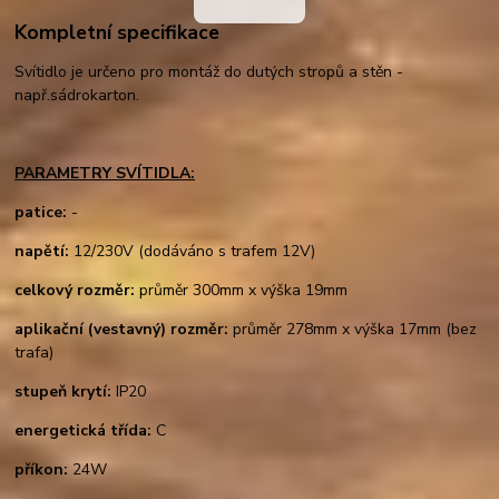
Kompletní specifikace
Svítidlo je určeno pro montáž do dutých stropů a stěn -
např.sádrokarton.
PARAMETRY SVÍTIDLA:
patice:
-
napětí:
12/230V (dodáváno s trafem 12V)
celkový rozměr:
průměr 300mm x výška 19mm
aplikační (vestavný) rozměr:
průměr 278mm x výška 17mm (bez
trafa)
stupeň krytí:
IP20
energetická třída:
C
příkon:
24W