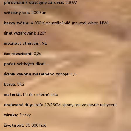
přirovnání k obyčejné žárovce:
130W
světelný tok:
2000 lm
barva světla:
4 000 K neutrální bílá (neutral white-NW)
o
úhel vyzařování:
120
možnost stmívání:
NE
čas rozsvícení:
0,2s
počet svítivých diod:
-
účiník výkonu světelného zdroje:
0,5
barva:
bílá
materiál:
hliník / mléčné sklo
dodávané díly:
trafo 12/230V; spony pro vestavné uchycení
záruka:
3 roky
životnost:
30 000 hod