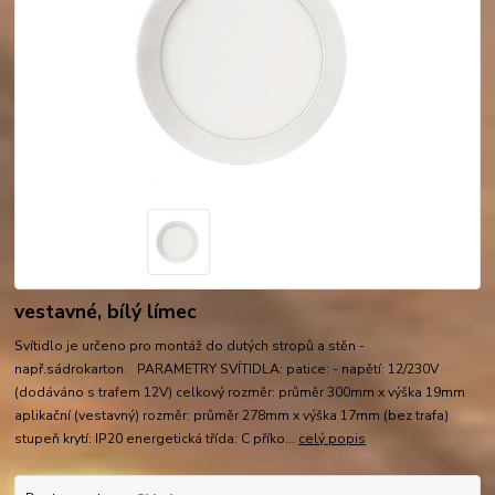
vestavné, bílý límec
Svítidlo je určeno pro montáž do dutých stropů a stěn -
např.sádrokarton. PARAMETRY SVÍTIDLA: patice: - napětí: 12/230V
(dodáváno s trafem 12V) celkový rozměr: průměr 300mm x výška 19mm
aplikační (vestavný) rozměr: průměr 278mm x výška 17mm (bez trafa)
stupeň krytí: IP20 energetická třída: C příko...
celý popis