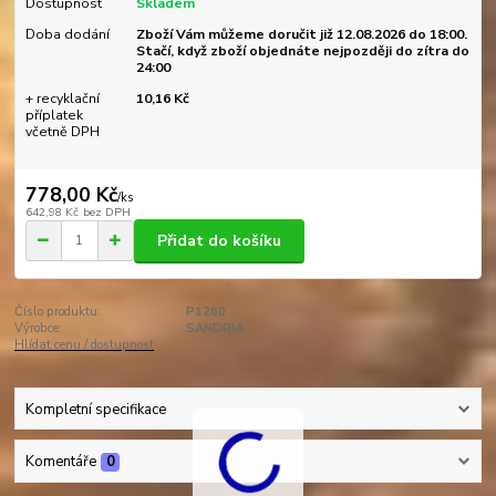
Dostupnost
Skladem
Doba dodání
Zboží Vám můžeme doručit již 12.08.2026 do 18:00.
Stačí, když zboží objednáte nejpozději do zítra do
24:00
+ recyklační
10,16 Kč
příplatek
včetně DPH
778,00 Kč
/
ks
642,98 Kč
bez DPH
Přidat do košíku
Číslo produktu:
P1260
Výrobce:
SANDRIA
Hlídat cenu / dostupnost
Kompletní specifikace
Komentáře
0