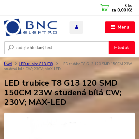
0
ks
za
0,00 Kč
Menu
Hledat
Úvod
LED trubice G13 (T8)
LED trubice T8 G13 120 SMD 150CM 23W
studená bílá CW; 230V; MAX-LED
LED trubice T8 G13 120 SMD
150CM 23W studená bílá CW;
230V; MAX-LED