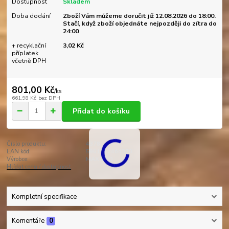
Dostupnost
Skladem
Doba dodání
Zboží Vám můžeme doručit již 12.08.2026 do 18:00.
Stačí, když zboží objednáte nejpozději do zítra do
24:00
+ recyklační
3,02 Kč
příplatek
včetně DPH
801,00 Kč
/
ks
661,98 Kč
bez DPH
Přidat do košíku
Číslo produktu:
4378
EAN kód:
5901812464378
Výrobce:
MAX-LED
Hlídat cenu / dostupnost
Kompletní specifikace
Komentáře
0