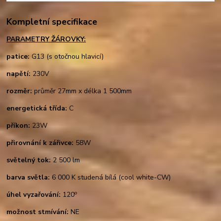
Kompletní specifikace
PARAMETRY ŽÁROVKY:
patice:
G13 (s otočnou hlavicí)
napětí:
230V
rozměr:
průměr 27mm x délka 1 500mm
energetická třída:
C
příkon:
23W
přirovnání k zářivce:
58W
světelný tok:
2 500 lm
barva světla:
6 000 K studená bílá (cool white-CW)
o
úhel vyzařování:
120
možnost stmívání:
NE