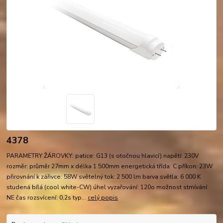
4378
PARAMETRY ŽÁROVKY: patice: G13 (s otočnou hlavicí) napětí: 230V
rozměr: průměr 27mm x délka 1 500mm energetická třída: C příkon: 23W
přirovnání k zářivce: 58W světelný tok: 2 500 lm barva světla: 6 000 K
studená bílá (cool white-CW) úhel vyzařování: 120o možnost stmívání:
NE čas rozsvícení: 0,2s typ...
celý popis