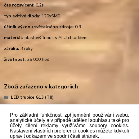
čas rozsvícení:
0,2s
typ svítivé diody:
120xSMD
účiník výkonu světelného zdroje:
0,9
materiál:
plastový tubus s ALU chladičem
záruka:
3 roky
životnost:
25 000 hod
Zboží zařazeno v kategoriích
LED trubice G13 (T8)
Pro základní funkčnost, zpříjemnění používání webu,
analytické účely a v případě udělení souhlasu také pro
účely cílení reklamy využíváme soubory cookies.
"
Podle
zákona č. 112/mmmmm2016 Sb. o evidenci tržeb je
Nastavení vlastních preferencí cookies můžete kdykoli
prodávající povinen vystavit kupujícímu účtenku. Zároveň je
upravit odkazem ve spodní části stránek.