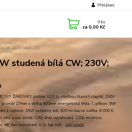
Přihlášení
0
ks
za
0,00 Kč
lá CW; 230V; MAX-LED
W studená bílá CW; 230V;
0
TRY ŽÁROVKY: patice: G13 (s otočnou hlavicí) napětí: 230V
: průměr 27mm x délka 600mm energetická třída: C příkon: 9W
nání k zářivce: 18W světelný tok: 820 lm barva světla: 6 000 K
á bílá (cool white-CW) úhel vyzařování: 120o možnost
í: NE čas rozsvícení: 0,2s typ svít...
celý popis