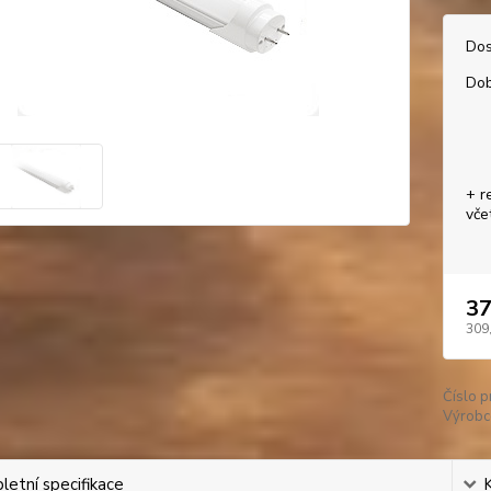
Dos
Dob
+ r
vče
37
309
Číslo p
Výrobc
etní specifikace