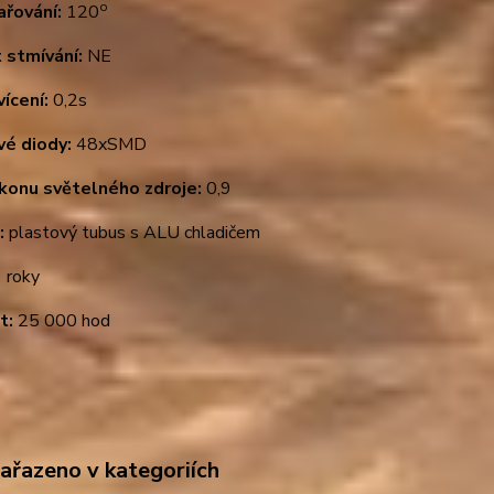
o
ařování:
120
 stmívání:
NE
ícení:
0,2s
vé diody:
48xSMD
ýkonu světelného zdroje:
0,9
:
plastový tubus s ALU chladičem
 roky
t:
25 000 hod
zařazeno v kategoriích