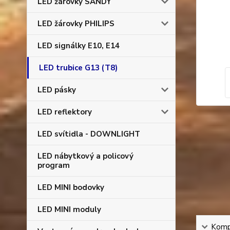
LED žárovky SANDY
LED žárovky PHILIPS
LED signálky E10, E14
LED trubice G13 (T8)
LED pásky
LED reflektory
LED svítidla - DOWNLIGHT
LED nábytkový a policový
program
LED MINI bodovky
LED MINI moduly
Kompl