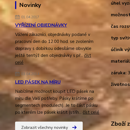
úhel vyz
Novinky
možnost
01.04.2017
VYŘÍZENÍ OBJEDNÁVKY
čas rozsv
Vážení zákazníci, objednávky podané v
typ svíti
pracovní den do 12.00 hod. se zvolením
dopravy s dobírkou odesíláme obvykle
účiník v
ještě tentýž den objednávky s př...
číst
materiál
celé
záruka:
3
03.04.2014
LED PÁSEK NA MÍRU
životnos
Nabízíme možnost koupit LED pásek na
míru dle Vaší potřeby. Pásky krátíme po
segmentech (modulech). Je to část pásku
po kterém lze pásek krátit (stříh...
číst celé
Zboží 
Zobrazit všechny novinky