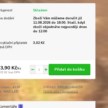
tupnost
Skladem
a dodání
Zboží Vám můžeme doručit již
11.08.2026 do 18:00. Stačí, když
zboží objednáte nejpozději dnes
do 12:00
ecyklační příplatek
3,02 Kč
tně DPH
3,90 Kč
/
ks
Přidat do košíku
,01 Kč
bez DPH
roduktu:
4330
EAN kód:
5901812464330
e:
MAX-LED
Hlídat cenu / dostupnost
Komentáře
0