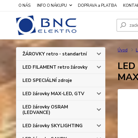
O NÁS
INFO O NÁKUPU
DOPRAVA a PLATBA
KONTA
Úvod
L
ŽÁROVKY retro - standartní
LED 
LED FILAMENT retro žárovky
MAX
LED SPECIÁLNÍ zdroje
LED žárovky MAX-LED, GTV
LED žárovky OSRAM
(LEDVANCE)
LED žárovky SKYLIGHTING