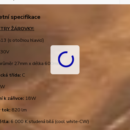
tní specifikace
TRY ŽÁROVKY:
13 (s otočnou hlavicí)
30V
růměr 27mm x délka 600mm
cká třída:
C
9W
í k zářivce:
18W
 tok:
820 lm
ětla:
6 000 K studená bílá (cool white-CW)