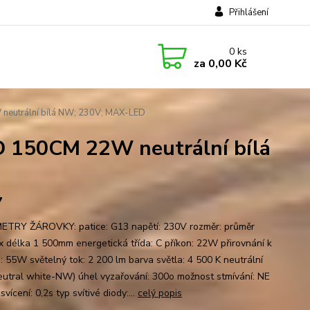
Přihlášení
0
ks
za
0,00 Kč
eutrální bílá NW; 230V; MAX-LED
 150CM 22W neutrální bílá
7
TRY ŽÁROVKY: patice: G13 napětí: 230V rozměr: průměr
 délka 1 500mm energetická třída: C příkon: 22W přirovnání k
e: 55W světelný tok: 2 200 lm barva světla: 4 500 K neutrální
neutral white-NW) úhel vyzařování: 300o možnost stmívání: NE
svícení: 0,2s typ svítivé diody:...
celý popis