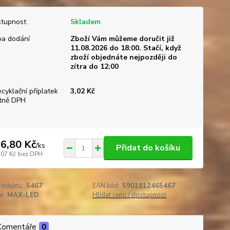
tupnost
Skladem
a dodání
Zboží Vám můžeme doručit již
11.08.2026 do 18:00. Stačí, když
zboží objednáte nejpozději do
zítra do 12:00
ecyklační příplatek
3,02 Kč
tně DPH
6,80 Kč
/
ks
Přidat do košíku
,07 Kč
bez DPH
roduktu:
5467
EAN kód:
5901812465467
e:
MAX-LED
Hlídat cenu / dostupnost
Komentáře
0