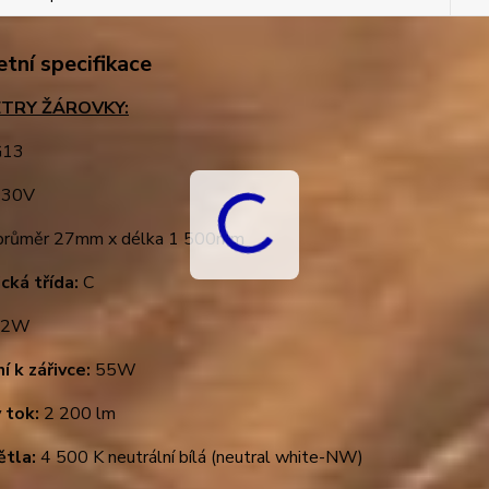
tní specifikace
TRY ŽÁROVKY:
13
30V
růměr 27mm x délka 1 500mm
cká třída:
C
2W
í k zářivce:
55W
 tok:
2 200 lm
ětla:
4 500 K neutrální bílá (neutral white-NW)