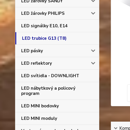
LED žárovky SANDY
LED žárovky PHILIPS
LED signálky E10, E14
LED trubice G13 (T8)
LED pásky
LED reflektory
LED svítidla - DOWNLIGHT
LED nábytkový a policový
program
LED MINI bodovky
LED MINI moduly
Kompl