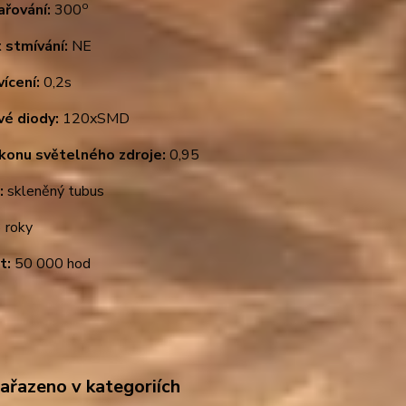
o
ařování:
300
 stmívání:
NE
ícení:
0,2s
vé diody:
120xSMD
ýkonu světelného zdroje:
0,95
:
skleněný tubus
 roky
t:
50 000 hod
zařazeno v kategoriích