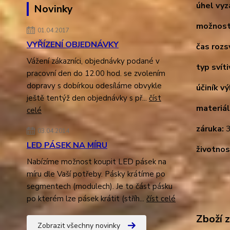
úhel vyz
Novinky
možnost
01.04.2017
VYŘÍZENÍ OBJEDNÁVKY
čas rozsv
Vážení zákazníci, objednávky podané v
typ svíti
pracovní den do 12.00 hod. se zvolením
dopravy s dobírkou odesíláme obvykle
účiník v
ještě tentýž den objednávky s př...
číst
materiál
celé
záruka:
3
03.04.2014
LED PÁSEK NA MÍRU
životnos
Nabízíme možnost koupit LED pásek na
míru dle Vaší potřeby. Pásky krátíme po
segmentech (modulech). Je to část pásku
po kterém lze pásek krátit (stříh...
číst celé
Zboží 
Zobrazit všechny novinky