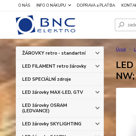
O NÁS
INFO O NÁKUPU
DOPRAVA a PLATBA
KONTA
Úvod
L
ŽÁROVKY retro - standartní
LED 
LED FILAMENT retro žárovky
NW;
LED SPECIÁLNÍ zdroje
LED žárovky MAX-LED, GTV
LED žárovky OSRAM
(LEDVANCE)
LED žárovky SKYLIGHTING