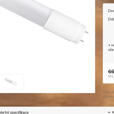
Dos
Dob
+ r
vče
66
551
Číslo p
Výrobc
etní specifikace