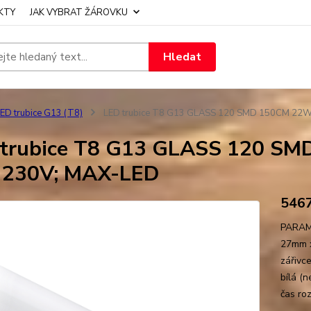
KTY
JAK VYBRAT ŽÁROVKU
Hledat
ED trubice G13 (T8)
LED trubice T8 G13 GLASS 120 SMD 150CM 22W n
trubice T8 G13 GLASS 120 SMD
 230V; MAX-LED
546
PARAME
27mm x
zářivc
bílá (
čas roz