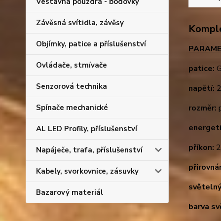
Vestavná pouzdra - bodovky
Závěsná svítidla, závěsy
Komple
Objímky, patice a příslušenství
PARAME
Ovládače, stmívače
patice:
G
Senzorová technika
napětí:
2
Spínače mechanické
rozměr:
p
energeti
AL LED Profily, příslušenství
příkon:
2
Napáječe, trafa, příslušenství
přirovnán
Kabely, svorkovnice, zásuvky
světelný
Bazarový materiál
barva sv