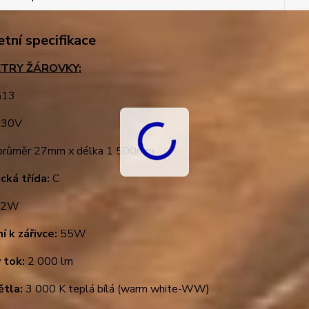
tní specifikace
TRY ŽÁROVKY:
13
30V
růměr 27mm x délka 1 500mm
cká třída:
C
2W
í k zářivce:
55W
 tok:
2 000 lm
ětla:
3 000 K teplá bílá (warm white-WW)