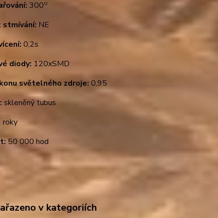
o
ařování:
300
 stmívání:
NE
ícení:
0,2s
vé diody:
120xSMD
ýkonu světelného zdroje:
0,95
:
skleněný tubus
 roky
t:
50 000 hod
zařazeno v kategoriích