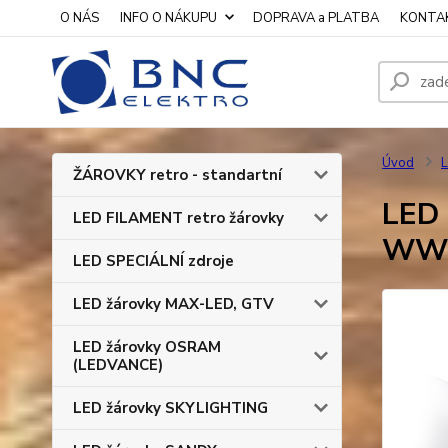
O NÁS
INFO O NÁKUPU
DOPRAVA a PLATBA
KONTA
Úvod
L
ŽÁROVKY retro - standartní
LED 
LED FILAMENT retro žárovky
WW;
LED SPECIÁLNÍ zdroje
LED žárovky MAX-LED, GTV
LED žárovky OSRAM
(LEDVANCE)
LED žárovky SKYLIGHTING