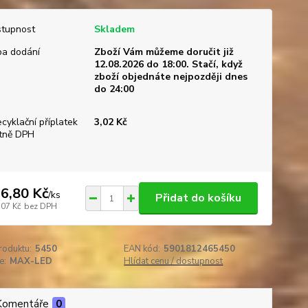
tupnost
Skladem
a dodání
Zboží Vám můžeme doručit již
12.08.2026 do 18:00. Stačí, když
zboží objednáte nejpozději dnes
do 24:00
ecyklační příplatek
3,02 Kč
tně DPH
6,80 Kč
/
ks
Přidat do košíku
,07 Kč
bez DPH
roduktu:
5450
EAN kód:
5901812465450
e:
MAX-LED
Hlídat cenu / dostupnost
Komentáře
0