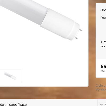
Dos
Dob
+ r
vče
66
551
Číslo p
Výrobc
etní specifikace