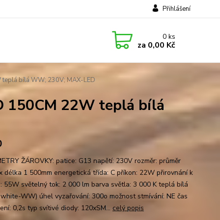
Přihlášení
0
ks
za
0,00 Kč
teplá bílá WW; 230V; MAX-LED
 150CM 22W teplá bílá
0
TRY ŽÁROVKY: patice: G13 napětí: 230V rozměr: průměr
 délka 1 500mm energetická třída: C příkon: 22W přirovnání k
: 55W světelný tok: 2 000 lm barva světla: 3 000 K teplá bílá
white-WW) úhel vyzařování: 300o možnost stmívání: NE čas
ení: 0,2s typ svítivé diody: 120xSM...
celý popis