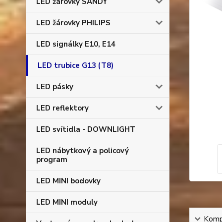
LED žárovky SANDY
LED žárovky PHILIPS
LED signálky E10, E14
LED trubice G13 (T8)
LED pásky
LED reflektory
LED svítidla - DOWNLIGHT
LED nábytkový a policový
program
LED MINI bodovky
LED MINI moduly
Kompl