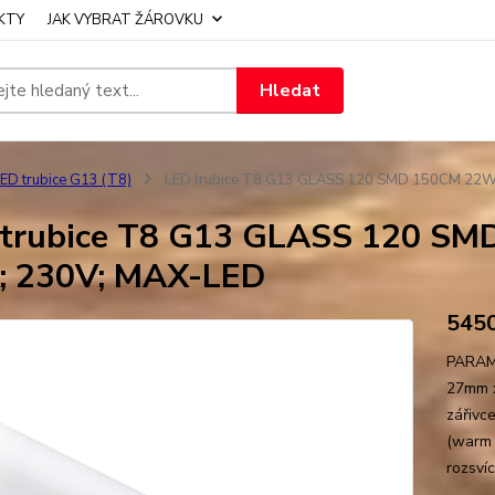
KTY
JAK VYBRAT ŽÁROVKU
Hledat
ED trubice G13 (T8)
LED trubice T8 G13 GLASS 120 SMD 150CM 22W 
trubice T8 G13 GLASS 120 SMD
 230V; MAX-LED
545
PARAME
27mm x
zářivce
(warm 
rozsvíc