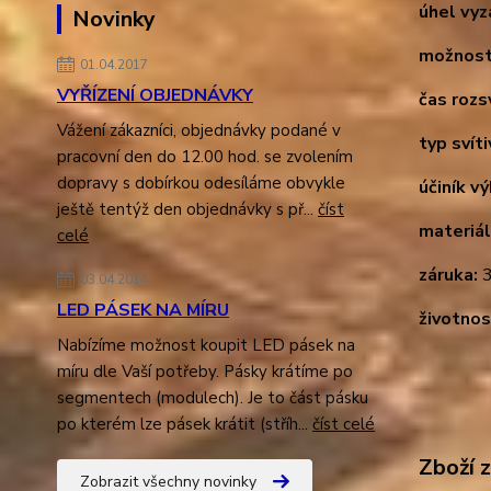
úhel vyz
Novinky
možnost
01.04.2017
VYŘÍZENÍ OBJEDNÁVKY
čas rozsv
Vážení zákazníci, objednávky podané v
typ svíti
pracovní den do 12.00 hod. se zvolením
dopravy s dobírkou odesíláme obvykle
účiník v
ještě tentýž den objednávky s př...
číst
materiál
celé
záruka:
3
03.04.2014
LED PÁSEK NA MÍRU
životnos
Nabízíme možnost koupit LED pásek na
míru dle Vaší potřeby. Pásky krátíme po
segmentech (modulech). Je to část pásku
po kterém lze pásek krátit (stříh...
číst celé
Zboží 
Zobrazit všechny novinky