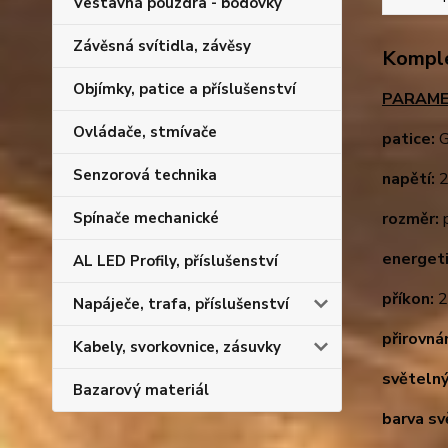
Vestavná pouzdra - bodovky
Závěsná svítidla, závěsy
Komple
Objímky, patice a příslušenství
PARAME
Ovládače, stmívače
patice:
G
Senzorová technika
napětí:
2
Spínače mechanické
rozměr:
p
energeti
AL LED Profily, příslušenství
příkon:
2
Napáječe, trafa, příslušenství
přirovnán
Kabely, svorkovnice, zásuvky
světelný
Bazarový materiál
barva sv