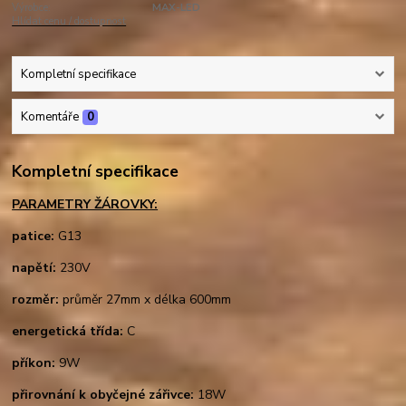
Výrobce:
MAX-LED
Hlídat cenu / dostupnost
Kompletní specifikace
Komentáře
0
Kompletní specifikace
PARAMETRY ŽÁROVKY:
patice:
G13
napětí:
230V
rozměr:
průměr 27mm x délka 600mm
energetická třída:
C
příkon:
9W
přirovnání k obyčejné zářivce:
18W