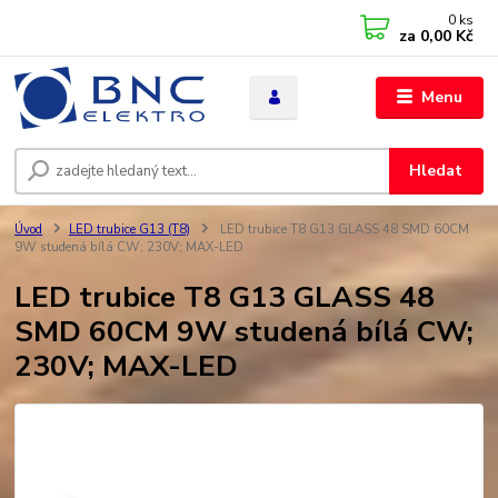
0
ks
za
0,00 Kč
Menu
Hledat
Úvod
LED trubice G13 (T8)
LED trubice T8 G13 GLASS 48 SMD 60CM
9W studená bílá CW; 230V; MAX-LED
LED trubice T8 G13 GLASS 48
SMD 60CM 9W studená bílá CW;
230V; MAX-LED