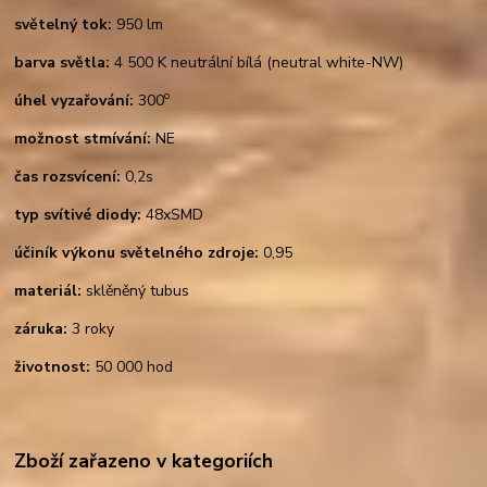
světelný tok:
950 lm
barva světla:
4 500 K neutrální bílá (neutral white-NW)
o
úhel vyzařování:
300
možnost stmívání:
NE
čas rozsvícení:
0,2s
typ svítivé diody:
48xSMD
účiník výkonu světelného zdroje:
0,95
materiál:
sklěněný tubus
záruka:
3 roky
životnost:
50 000 hod
Zboží zařazeno v kategoriích