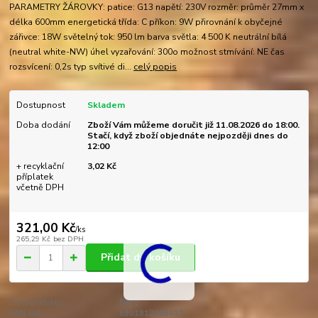
PARAMETRY ŽÁROVKY: patice: G13 napětí: 230V rozměr: průměr 27mm x
délka 600mm energetická třída: C příkon: 9W přirovnání k obyčejné
zářivce: 18W světelný tok: 950 lm barva světla: 4 500 K neutrální bílá
(neutral white-NW) úhel vyzařování: 300o možnost stmívání: NE čas
rozsvícení: 0,2s typ svítivé di...
celý popis
Dostupnost
Skladem
Doba dodání
Zboží Vám můžeme doručit již 11.08.2026 do 18:00.
Stačí, když zboží objednáte nejpozději dnes do
12:00
+ recyklační
3,02 Kč
příplatek
včetně DPH
321,00 Kč
/
ks
265,29 Kč
bez DPH
Přidat do košíku
Číslo produktu:
5412
EAN kód:
5901812465412