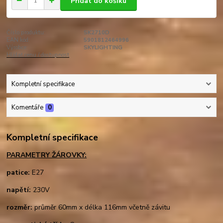
Přidat do košíku
Číslo produktu:
SK2710D
EAN kód:
5901812464996
Výrobce:
SKYLIGHTING
Hlídat cenu / dostupnost
Kompletní specifikace
Komentáře
0
Kompletní specifikace
PARAMETRY ŽÁROVKY:
patice:
E27
napětí:
230V
rozměr:
průměr 60mm x délka 116mm včetně závitu