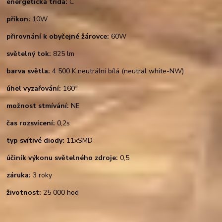
energetická třída:
C
příkon:
10W
přirovnání k obyčejné žárovce:
60W
světelný tok:
825 lm
barva světla:
4 500 K neutrální bílá (neutral white-NW)
o
úhel vyzařování:
160
možnost stmívání:
NE
čas rozsvícení:
0,2s
typ svítivé diody:
11xSMD
účiník výkonu světelného zdroje:
0,5
záruka:
3 roky
životnost:
25 000 hod