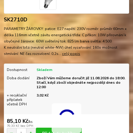
SK2710D
PARAMETRY ŽÁROVKY: patice: E27 napětí: 230V rozměr: průměr 60mm x
délka 116mm včetně závitu energetická třída: C příkon: 10W přirovnání k
obyčejné žárovce: 60W světelný tok: 825 lm barva světla: 4 500
K neutrální bílá (neutral white-NW) úhel vyzařování: 160o možnost
stmívání: NE čas rozsvícení: 0,2s...
celý popis
Dostupnost
Skladem
Doba dodání
Zboží Vám můžeme doručit již 11.08.2026 do 18:00.
Stačí, když zboží objednáte nejpozději dnes do
12:00
+ recyklační
3,02 Kč
příplatek
včetně DPH
85,10 Kč
/
ks
70,33 Kč
bez DPH