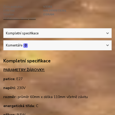
Číslo produktu:
V3381
EAN kód:
4052899973381
Výrobce:
OSRAM
Hlídat cenu / dostupnost
Kompletní specifikace
Komentáře
0
Kompletní specifikace
PARAMETRY ŽÁROVKY:
patice:
E27
napětí:
230V
rozměr:
průměr 60mm x délka 110mm včetně závitu
energetická třída:
C
příkon:
9,5W