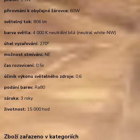
přirovnání k obyčejné žárovce:
60W
světelný tok:
806 lm
barva světla:
4 000 K neutrální bílá (neutral white-NW)
o
úhel vyzařování:
270
možnost stmívání:
NE
čas rozsvícení:
0,5s
účiník výkonu světelného zdroje:
0,6
podání barev:
Ra80
záruka:
3 roky
životnost:
15 000 hod
Zboží zařazeno v kategoriích