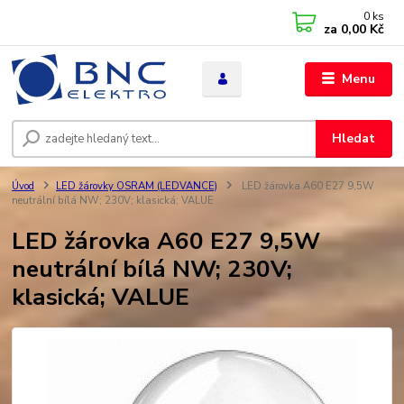
0
ks
za
0,00 Kč
Menu
Hledat
Úvod
LED žárovky OSRAM (LEDVANCE)
LED žárovka A60 E27 9,5W
neutrální bílá NW; 230V; klasická; VALUE
LED žárovka A60 E27 9,5W
neutrální bílá NW; 230V;
klasická; VALUE