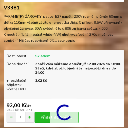
V3381
PARAMETRY ŽÁROVKY: patice: E27 napětí: 230V rozměr: průměr 60mm x
délka 110mm včetně závitu energetická třída: C příkon: 9,5W přirovnání k
obyčejné žárovce: 60W světelný tok: 806 lm barva světla: 4 000
K neutrální bílá (neutral white-NW) úhel vyzařování: 270o možnost
stmívání: NE čas rozsvícení: 0,5...
celý popis
Dostupnost
Skladem
Doba dodání
Zboží Vám můžeme doručit již 12.08.2026 do 18:00.
Stačí, když zboží objednáte nejpozději dnes do
24:00
+ recyklační
3,02 Kč
příplatek
včetně DPH
92,00 Kč
/
ks
76,03 Kč
bez DPH
Přidat do košíku