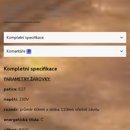
Číslo produktu:
V6873
EAN kód:
4052899326873
Výrobce:
OSRAM
Hlídat cenu / dostupnost
Kompletní specifikace
Komentáře
0
Kompletní specifikace
PARAMETRY ŽÁROVKY:
patice:
E27
napětí:
230V
rozměr:
průměr 60mm x délka 110mm včetně závitu
energetická třída:
C
příkon:
9,5W