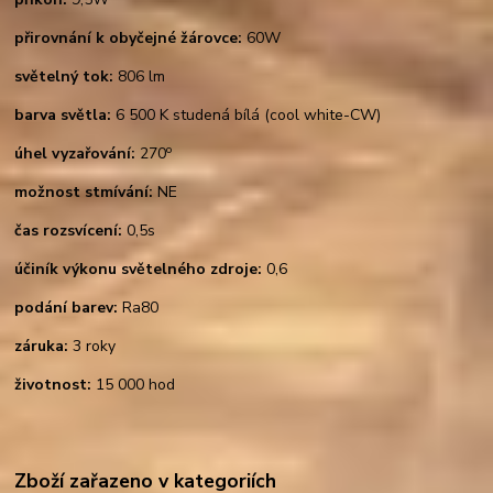
přirovnání k obyčejné žárovce:
60W
světelný tok:
806 lm
barva světla:
6 500 K studená bílá (cool white-CW)
o
úhel vyzařování:
270
možnost stmívání:
NE
čas rozsvícení:
0,5s
účiník výkonu světelného zdroje:
0,6
podání barev:
Ra80
záruka:
3 roky
životnost:
15 000 hod
Zboží zařazeno v kategoriích