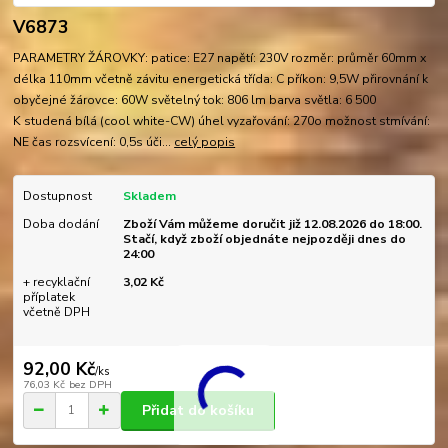
V6873
PARAMETRY ŽÁROVKY: patice: E27 napětí: 230V rozměr: průměr 60mm x
délka 110mm včetně závitu energetická třída: C příkon: 9,5W přirovnání k
obyčejné žárovce: 60W světelný tok: 806 lm barva světla: 6 500
K studená bílá (cool white-CW) úhel vyzařování: 270o možnost stmívání:
NE čas rozsvícení: 0,5s úči...
celý popis
Dostupnost
Skladem
Doba dodání
Zboží Vám můžeme doručit již 12.08.2026 do 18:00.
Stačí, když zboží objednáte nejpozději dnes do
24:00
+ recyklační
3,02 Kč
příplatek
včetně DPH
92,00 Kč
/
ks
76,03 Kč
bez DPH
Přidat do košíku