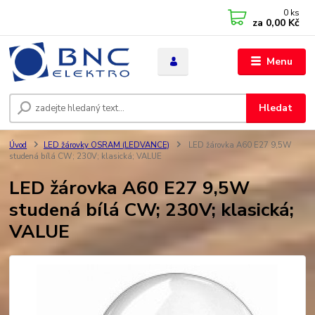
0
ks
za
0,00 Kč
Menu
Hledat
Úvod
LED žárovky OSRAM (LEDVANCE)
LED žárovka A60 E27 9,5W
studená bílá CW; 230V; klasická; VALUE
LED žárovka A60 E27 9,5W
studená bílá CW; 230V; klasická;
VALUE