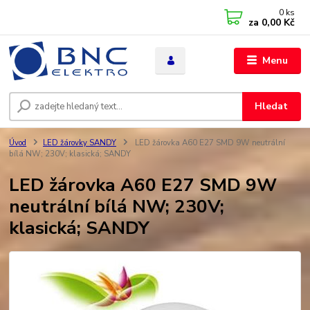
0
ks
za
0,00 Kč
Menu
Hledat
Úvod
LED žárovky SANDY
LED žárovka A60 E27 SMD 9W neutrální
bílá NW; 230V; klasická; SANDY
LED žárovka A60 E27 SMD 9W
neutrální bílá NW; 230V;
klasická; SANDY