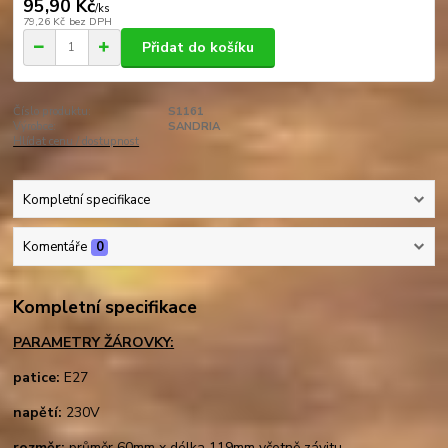
95,90 Kč
/
ks
79,26 Kč
bez DPH
Přidat do košíku
Číslo produktu:
S1161
Výrobce:
SANDRIA
Hlídat cenu / dostupnost
Kompletní specifikace
Komentáře
0
Kompletní specifikace
PARAMETRY ŽÁROVKY:
patice:
E27
napětí:
230V
rozměr:
průměr 60mm x délka 119mm včetně závitu