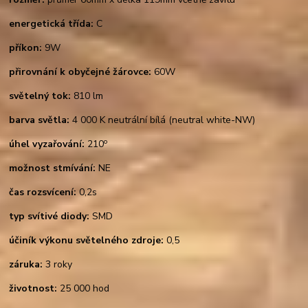
energetická třída:
C
příkon:
9W
přirovnání k obyčejné žárovce:
60W
světelný tok:
810 lm
barva světla:
4 000 K neutrální bílá (neutral white-NW)
o
úhel vyzařování:
210
možnost stmívání:
NE
čas rozsvícení:
0,2s
typ svítivé diody:
SMD
účiník výkonu světelného zdroje:
0,5
záruka:
3 roky
životnost:
25 000 hod