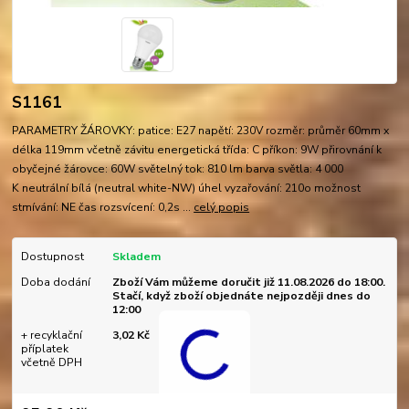
S1161
PARAMETRY ŽÁROVKY: patice: E27 napětí: 230V rozměr: průměr 60mm x
délka 119mm včetně závitu energetická třída: C příkon: 9W přirovnání k
obyčejné žárovce: 60W světelný tok: 810 lm barva světla: 4 000
K neutrální bílá (neutral white-NW) úhel vyzařování: 210o možnost
stmívání: NE čas rozsvícení: 0,2s ...
celý popis
Dostupnost
Skladem
Doba dodání
Zboží Vám můžeme doručit již 11.08.2026 do 18:00.
Stačí, když zboží objednáte nejpozději dnes do
12:00
+ recyklační
3,02 Kč
příplatek
včetně DPH