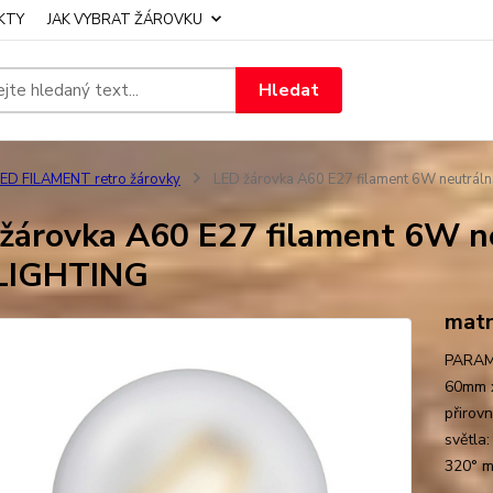
KTY
JAK VYBRAT ŽÁROVKU
Hledat
ED FILAMENT retro žárovky
LED žárovka A60 E27 filament 6W neutrál
žárovka A60 E27 filament 6W ne
LIGHTING
matn
PARAME
60mm x
přirov
světla
320° mo