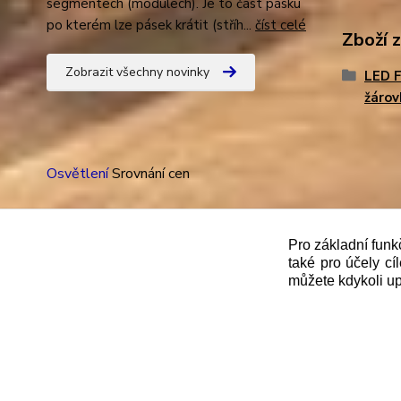
segmentech (modulech). Je to část pásku
po kterém lze pásek krátit (stříh...
číst celé
Zboží 
Zobrazit všechny novinky
LED 
žárov
Osvětlení
Srovnání cen
Pro základní funk
také pro účely cí
"
Podle
zákona č. 112/mmmmm2016 Sb. o evidenci trže
můžete kdykoli up
správce daně online; v případě technického výpadku