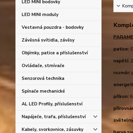
LED MINI bodovky
Kompl
LED MINI moduly
Komple
Vestavná pouzdra - bodovky
PARAME
Závěsná svítidla, závěsy
patice:
E
Objímky, patice a příslušenství
napětí:
2
Ovládače, stmívače
rozměr:
p
Senzorová technika
energeti
Spínače mechanické
příkon:
AL LED Profily, příslušenství
přirovná
Napáječe, trafa, příslušenství
světelný
Kabely, svorkovnice, zásuvky
barva sv