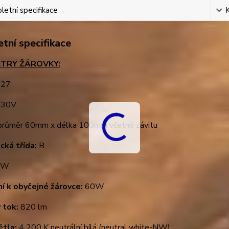
etní specifikace
tní specifikace
TRY ŽÁROVKY:
27
30V
růměr 60mm x délka 100mm včetně závitu
cká třída:
B
6W
ní k obyčejné žárovce:
60W
 tok:
820 lm
ětla:
4 200 K neutrální bílá (neutral white-NW)