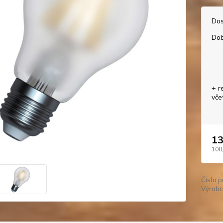
Dos
Dob
+ r
vče
13
108
Číslo p
Výrobc