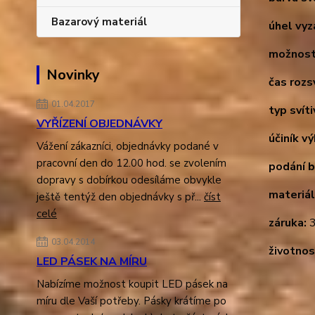
Bazarový materiál
úhel vyz
možnost
Novinky
čas rozsv
01.04.2017
typ svíti
VYŘÍZENÍ OBJEDNÁVKY
účiník v
Vážení zákazníci, objednávky podané v
pracovní den do 12.00 hod. se zvolením
podání b
dopravy s dobírkou odesíláme obvykle
materiál
ještě tentýž den objednávky s př...
číst
celé
záruka:
3
03.04.2014
životnos
LED PÁSEK NA MÍRU
Nabízíme možnost koupit LED pásek na
míru dle Vaší potřeby. Pásky krátíme po