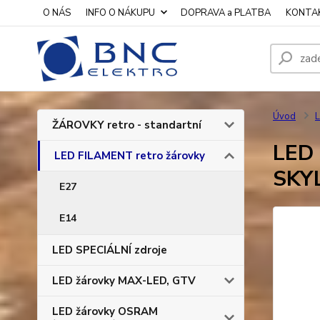
O NÁS
INFO O NÁKUPU
DOPRAVA a PLATBA
KONTA
Úvod
L
ŽÁROVKY retro - standartní
LED 
LED FILAMENT retro žárovky
SKY
E27
E14
LED SPECIÁLNÍ zdroje
LED žárovky MAX-LED, GTV
LED žárovky OSRAM