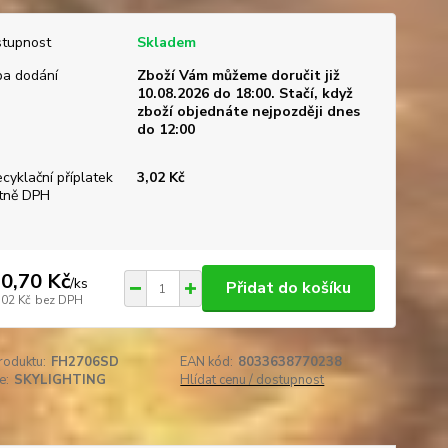
tupnost
Skladem
a dodání
Zboží Vám můžeme doručit již
10.08.2026 do 18:00. Stačí, když
zboží objednáte nejpozději dnes
do 12:00
ecyklační příplatek
3,02 Kč
tně DPH
0,70 Kč
/
ks
Přidat do košíku
,02 Kč
bez DPH
roduktu:
FH2706SD
EAN kód:
8033638770238
e:
SKYLIGHTING
Hlídat cenu / dostupnost