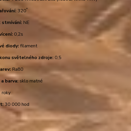
°
ařování:
320
 stmívání:
NE
ícení:
0,2s
vé diody:
filament
ýkonu světelného zdroje:
0,5
arev:
Ra80
 a barva:
sklo matné
 roky
t:
30 000 hod