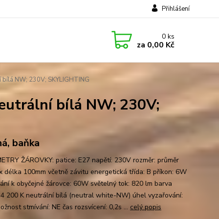
Přihlášení
0
ks
za
0,00 Kč
ní bílá NW; 230V; SKYLIGHTING
utrální bílá NW; 230V;
á, baňka
TRY ŽÁROVKY: patice: E27 napětí: 230V rozměr: průměr
 délka 100mm včetně závitu energetická třída: B příkon: 6W
nání k obyčejné žárovce: 60W světelný tok: 820 lm barva
: 4 200 K neutrální bílá (neutral white-NW) úhel vyzařování:
žnost stmívání: NE čas rozsvícení: 0,2s ...
celý popis