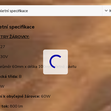
etní specifikace
tní specifikace
TRY ŽÁROVKY:
27
30V
růměr 60mm x délka 100mm včetně závitu
cká třída:
B
6W
ní k obyčejné žárovce:
60W
 tok:
800 lm