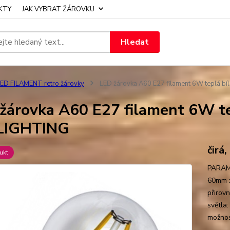
KTY
JAK VYBRAT ŽÁROVKU
Hledat
ED FILAMENT retro žárovky
LED žárovka A60 E27 filament 6W teplá 
žárovka A60 E27 filament 6W t
LIGHTING
čirá
ukt
PARAME
60mm x
přirov
světla
možnost