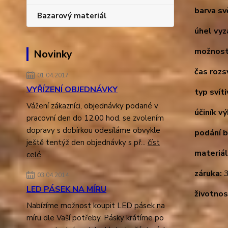
barva sv
Bazarový materiál
úhel vyz
možnost
Novinky
čas rozsv
01.04.2017
VYŘÍZENÍ OBJEDNÁVKY
typ svíti
Vážení zákazníci, objednávky podané v
účiník v
pracovní den do 12.00 hod. se zvolením
dopravy s dobírkou odesíláme obvykle
podání b
ještě tentýž den objednávky s př...
číst
materiál
celé
záruka:
3
03.04.2014
LED PÁSEK NA MÍRU
životnos
Nabízíme možnost koupit LED pásek na
míru dle Vaší potřeby. Pásky krátíme po