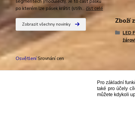
segmentech (modulech). Je to část pásku
po kterém lze pásek krátit (stříh...
číst celé
Zboží 
Zobrazit všechny novinky
LED 
žárov
Osvětlení
Srovnání cen
Pro základní funk
také pro účely cí
"
Podle
zákona č. 112/mmmmm2016 Sb. o evidenci trže
můžete kdykoli up
správce daně online; v případě technického výpadku