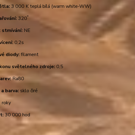
ětla:
3 000 K teplá bílá (warm white-WW)
°
ařování:
320
 stmívání:
NE
ícení:
0,2s
vé diody:
filament
ýkonu světelného zdroje:
0,5
arev:
Ra80
 a barva:
sklo čiré
 roky
t:
30 000 hod