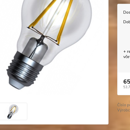
Dos
Dob
+ r
vče
65
53,
Číslo p
Výrobc