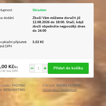
tupnost
Skladem
a dodání
Zboží Vám můžeme doručit již
12.08.2026 do 18:00. Stačí, když
zboží objednáte nejpozději dnes
do 24:00
ecyklační příplatek
3,02 Kč
tně DPH
,00 Kč
/
ks
Přidat do košíku
72 Kč
bez DPH
roduktu:
FH2706C
EAN kód:
8059617678906
e:
SKYLIGHTING
Hlídat cenu / dostupnost