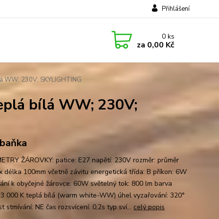
Přihlášení
0
ks
za
0,00 Kč
bílá WW; 230V; SKYLIGHTING
eplá bílá WW; 230V;
, baňka
TRY ŽÁROVKY: patice: E27 napětí: 230V rozměr: průměr
 délka 100mm včetně závitu energetická třída: B příkon: 6W
nání k obyčejné žárovce: 60W světelný tok: 800 lm barva
: 3 000 K teplá bílá (warm white-WW) úhel vyzařování: 320°
 stmívání: NE čas rozsvícení: 0,2s typ sví...
celý popis