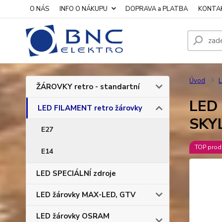
O NÁS
INFO O NÁKUPU
DOPRAVA a PLATBA
KONTA
Úvod
L
ŽÁROVKY retro - standartní
LED 
LED FILAMENT retro žárovky
SKY
E27
TOP prod
E14
LED SPECIÁLNÍ zdroje
LED žárovky MAX-LED, GTV
LED žárovky OSRAM