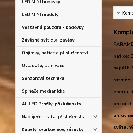
LED MINI bodovky
Kompl
LED MINI moduly
Vestavná pouzdra - bodovky
Komple
Závěsná svítidla, závěsy
PARAME
Objímky, patice a příslušenství
patice:
E
Ovládače, stmívače
napětí:
2
Senzorová technika
rozměr:
p
Spínače mechanické
energeti
příkon:
AL LED Profily, příslušenství
přirovná
Napáječe, trafa, příslušenství
světelný
Kabely, svorkovnice, zásuvky