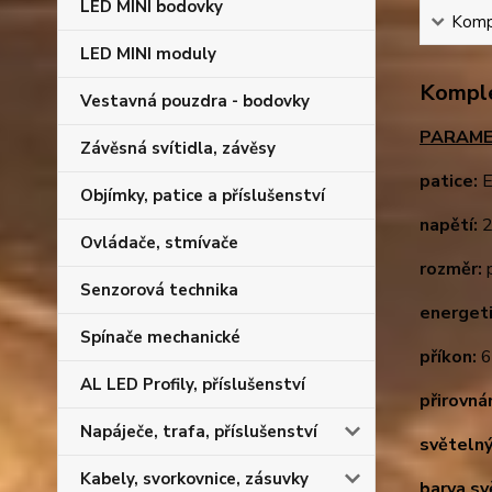
LED MINI bodovky
Kompl
LED MINI moduly
Komple
Vestavná pouzdra - bodovky
PARAME
Závěsná svítidla, závěsy
patice:
E
Objímky, patice a příslušenství
napětí:
2
Ovládače, stmívače
rozměr:
p
Senzorová technika
energeti
Spínače mechanické
příkon:
AL LED Profily, příslušenství
přirovná
Napáječe, trafa, příslušenství
světelný
Kabely, svorkovnice, zásuvky
barva sv