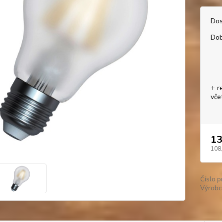
Dos
Dob
+ r
vče
13
108
Číslo p
Výrobc