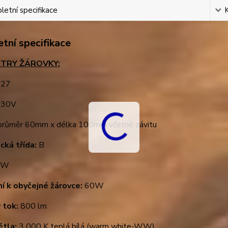
etní specifikace
tní specifikace
TRY ŽÁROVKY:
27
30V
růměr 60mm x délka 100mm včetně závitu
cká třída:
B
6W
ní k obyčejné žárovce:
60W
 tok:
800 lm
ětla:
3 000 K teplá bílá (warm white-WW)