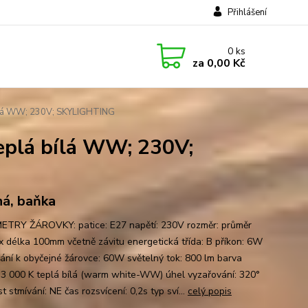
Přihlášení
0
ks
za
0,00 Kč
bílá WW; 230V; SKYLIGHTING
eplá bílá WW; 230V;
á, baňka
TRY ŽÁROVKY: patice: E27 napětí: 230V rozměr: průměr
 délka 100mm včetně závitu energetická třída: B příkon: 6W
nání k obyčejné žárovce: 60W světelný tok: 800 lm barva
: 3 000 K teplá bílá (warm white-WW) úhel vyzařování: 320°
 stmívání: NE čas rozsvícení: 0,2s typ sví...
celý popis