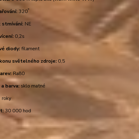
°
ařování:
320
 stmívání:
NE
ícení:
0,2s
vé diody:
filament
ýkonu světelného zdroje:
0,5
arev:
Ra80
 a barva:
sklo matné
 roky
t:
30 000 hod