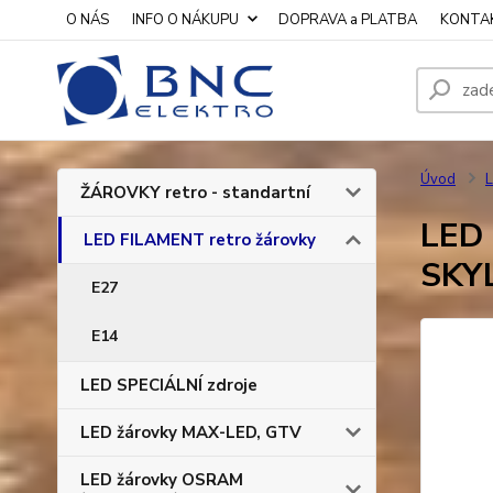
O NÁS
INFO O NÁKUPU
DOPRAVA a PLATBA
KONTA
Úvod
L
ŽÁROVKY retro - standartní
LED 
LED FILAMENT retro žárovky
SKY
E27
E14
LED SPECIÁLNÍ zdroje
LED žárovky MAX-LED, GTV
LED žárovky OSRAM