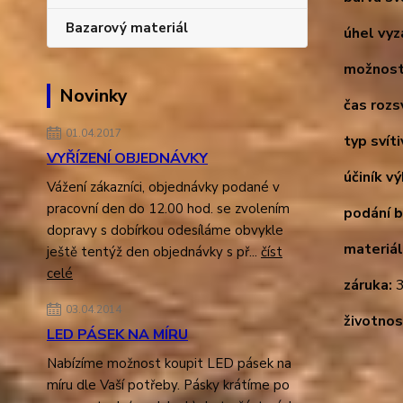
Bazarový materiál
úhel vyz
možnost
Novinky
čas rozsv
01.04.2017
typ svíti
VYŘÍZENÍ OBJEDNÁVKY
účiník v
Vážení zákazníci, objednávky podané v
pracovní den do 12.00 hod. se zvolením
podání b
dopravy s dobírkou odesíláme obvykle
materiál
ještě tentýž den objednávky s př...
číst
celé
záruka:
3
03.04.2014
životnos
LED PÁSEK NA MÍRU
Nabízíme možnost koupit LED pásek na
míru dle Vaší potřeby. Pásky krátíme po