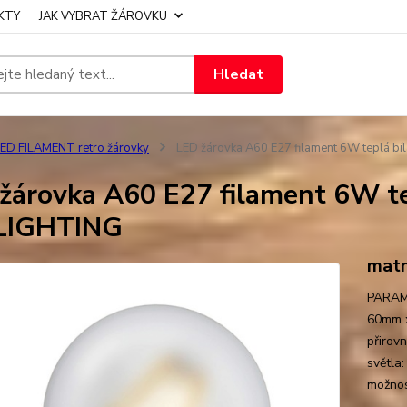
KTY
JAK VYBRAT ŽÁROVKU
Hledat
ED FILAMENT retro žárovky
LED žárovka A60 E27 filament 6W teplá 
žárovka A60 E27 filament 6W t
LIGHTING
matn
PARAME
60mm x
přirov
světla
možnost