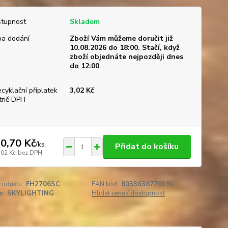
tupnost
Skladem
a dodání
Zboží Vám můžeme doručit již
10.08.2026 do 18:00. Stačí, když
zboží objednáte nejpozději dnes
do 12:00
ecyklační příplatek
3,02 Kč
tně DPH
0,70 Kč
/
ks
Přidat do košíku
,02 Kč
bez DPH
roduktu:
FH2706SC
EAN kód:
8033638770191
e:
SKYLIGHTING
Hlídat cenu / dostupnost