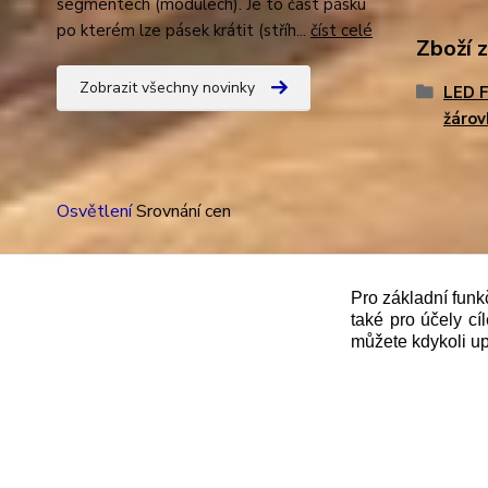
segmentech (modulech). Je to část pásku
po kterém lze pásek krátit (stříh...
číst celé
Zboží 
Zobrazit všechny novinky
LED 
žárov
Osvětlení
Srovnání cen
Pro základní funk
také pro účely cí
"
Podle
zákona č. 112/mmmmm2016 Sb. o evidenci trže
můžete kdykoli up
správce daně online; v případě technického výpadku