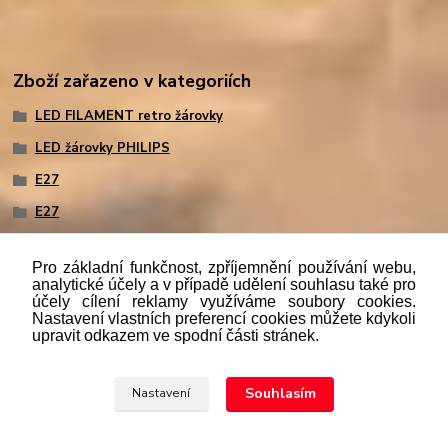
Zboží zařazeno v kategoriích
LED FILAMENT retro žárovky
LED žárovky PHILIPS
E27
E27
Pro základní funkčnost, zpříjemnění používání webu,
analytické účely a v případě udělení souhlasu také pro
účely cílení reklamy využíváme soubory cookies.
"
Podle
zákona č. 112/mmmmm2016 Sb. o evidenci tržeb je
Nastavení vlastních preferencí cookies můžete kdykoli
prodávající povinen vystavit kupujícímu účtenku. Zároveň je
upravit odkazem ve spodní části stránek.
povinen zaevidovat přijatou tržbu u správce daně online; v
případě technického výpadku pak nejpozději do 48 hodin.“
Souhlasím
Nastavení
Upravit sběr cookies.