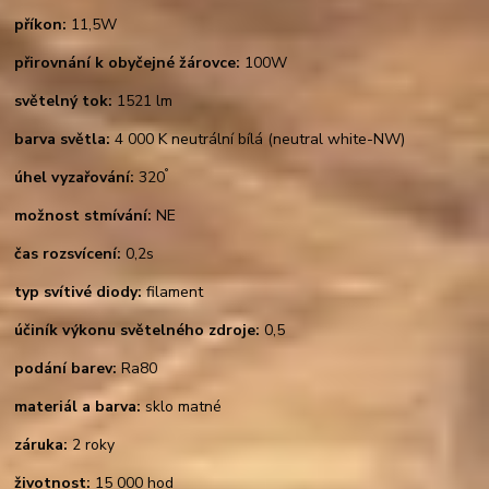
příkon:
11,5W
přirovnání k obyčejné žárovce:
100W
světelný tok:
1521 lm
barva světla:
4 000 K neutrální bílá (neutral white-NW)
°
úhel vyzařování:
320
možnost stmívání:
NE
čas rozsvícení:
0,2s
typ svítivé diody:
filament
účiník výkonu světelného zdroje:
0,5
podání barev:
Ra80
materiál a barva:
sklo matné
záruka:
2 roky
životnost:
15 000 hod