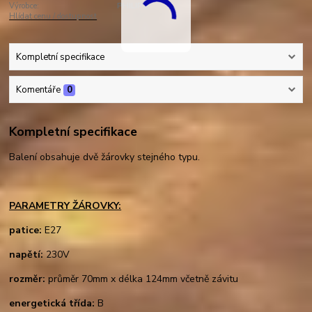
Výrobce:
PHILIPS
Hlídat cenu / dostupnost
Kompletní specifikace
Komentáře
0
Kompletní specifikace
Balení obsahuje dvě žárovky stejného typu.
PARAMETRY ŽÁROVKY:
patice:
E27
napětí:
230V
rozměr:
průměr 70mm x délka 124mm včetně závitu
energetická třída:
B