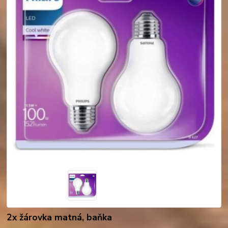
2x žárovka matná, baňka