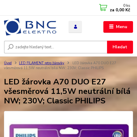
0
ks
za
0,00 Kč
Menu
Hledat
Úvod
LED FILAMENT retro žárovky
LED žárovka A70 DUO E27
všesměrová 11,5W neutrální bílá NW; 230V; Classic PHILIPS
LED žárovka A70 DUO E27
všesměrová 11,5W neutrální bílá
NW; 230V; Classic PHILIPS