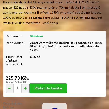
Balení obsahuje dvě žárovky stejného typu. PARAMETRY ŽÁROVKY:
patice: E27 napětí: 230V rozměr: průměr 70mm x délka 124mm včetně
závitu energetická třída: B příkon: 11,5W přirovnání k obyčejné žárovce:
100W světelný tok: 1521 lm barva světla: 4 000 K neutrální bílá (neutral
white-NW) úhel vyzařován...
celý popis
Dostupnost
Skladem
Doba dodání
Zboží Vám můžeme doručit již 11.08.2026 do 18:00.
Stačí, když zboží objednáte nejpozději dnes do
12:00
+ recyklační
6,05 Kč
příplatek
včetně DPH
225,70 Kč
/
ks
186,53 Kč
bez DPH
Přidat do košíku
Číslo produktu:
CP9341
EAN kód:
8718696739341