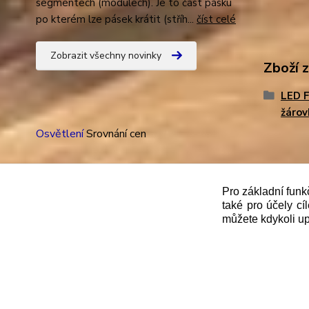
segmentech (modulech). Je to část pásku
po kterém lze pásek krátit (stříh...
číst celé
Zobrazit všechny novinky
Zboží 
LED 
žárov
Osvětlení
Srovnání cen
Pro základní funk
"
Podle
zákona č. 112/mmmmm2016 Sb. o evidenci trže
také pro účely cí
můžete kdykoli up
správce daně online; v případě technického výpadku