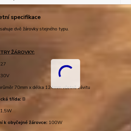
tní specifikace
sahuje dvě žárovky stejného typu.
TRY ŽÁROVKY:
27
30V
růměr 70mm x délka 124mm včetně závitu
cká třída:
B
1,5W
ní k obyčejné žárovce:
100W