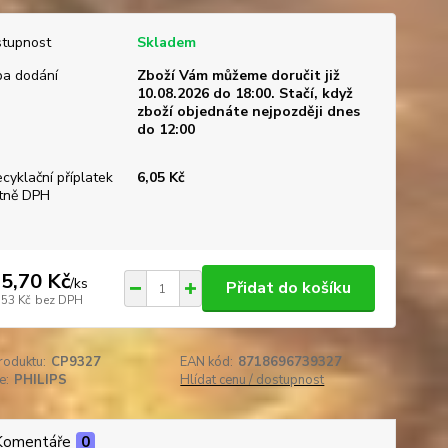
tupnost
Skladem
a dodání
Zboží Vám můžeme doručit již
10.08.2026 do 18:00. Stačí, když
zboží objednáte nejpozději dnes
do 12:00
ecyklační příplatek
6,05 Kč
tně DPH
5,70 Kč
/
ks
Přidat do košíku
,53 Kč
bez DPH
roduktu:
CP9327
EAN kód:
8718696739327
e:
PHILIPS
Hlídat cenu / dostupnost
Komentáře
0