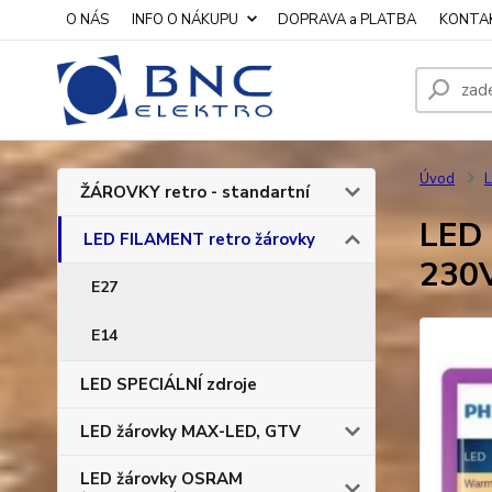
O NÁS
INFO O NÁKUPU
DOPRAVA a PLATBA
KONTA
Úvod
L
ŽÁROVKY retro - standartní
LED 
LED FILAMENT retro žárovky
230V
E27
E14
LED SPECIÁLNÍ zdroje
LED žárovky MAX-LED, GTV
LED žárovky OSRAM