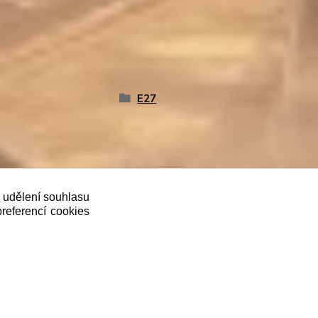
E27
ě udělení souhlasu
oveň je povinen zaevidovat přijatou tržbu u
preferencí cookies
Vytvořeno na
Eshop-rychle.cz