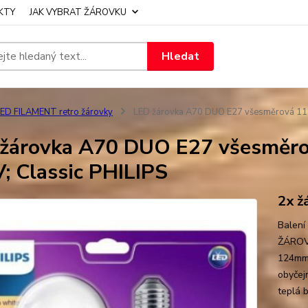
KTY
JAK VYBRAT ŽÁROVKU
Hledat
ED FILAMENT retro žárovky
LED žárovka A70 DUO E27 všesměrová 11,
žárovka A70 DUO E27 všesměro
; Classic PHILIPS
2x ž
Balení
ŽÁROVK
124mm 
obyčej
teplá 