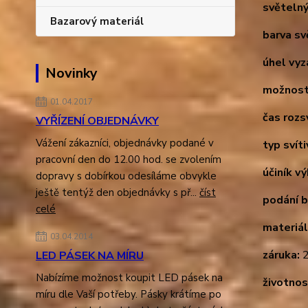
světelný
Bazarový materiál
barva sv
úhel vyz
Novinky
možnost
01.04.2017
čas rozsv
VYŘÍZENÍ OBJEDNÁVKY
Vážení zákazníci, objednávky podané v
typ svíti
pracovní den do 12.00 hod. se zvolením
účiník v
dopravy s dobírkou odesíláme obvykle
ještě tentýž den objednávky s př...
číst
podání b
celé
materiál
03.04.2014
záruka:
2
LED PÁSEK NA MÍRU
Nabízíme možnost koupit LED pásek na
životnos
míru dle Vaší potřeby. Pásky krátíme po