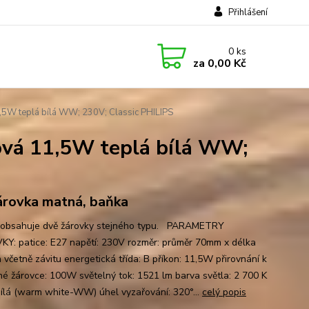
Přihlášení
0
ks
za
0,00 Kč
5W teplá bílá WW; 230V; Classic PHILIPS
vá 11,5W teplá bílá WW;
árovka matná, baňka
 obsahuje dvě žárovky stejného typu. PARAMETRY
Y: patice: E27 napětí: 230V rozměr: průměr 70mm x délka
včetně závitu energetická třída: B příkon: 11,5W přirovnání k
né žárovce: 100W světelný tok: 1521 lm barva světla: 2 700 K
bílá (warm white-WW) úhel vyzařování: 320°...
celý popis