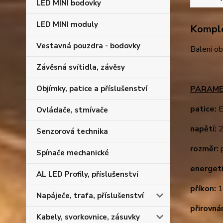
LED MINI bodovky
LED MINI moduly
Komple
Vestavná pouzdra - bodovky
Balení ob
Závěsná svítidla, závěsy
Objímky, patice a příslušenství
PARAME
patice:
E
Ovládače, stmívače
napětí:
2
Senzorová technika
rozměr:
p
Spínače mechanické
energeti
AL LED Profily, příslušenství
příkon:
1
Napáječe, trafa, příslušenství
přirovná
Kabely, svorkovnice, zásuvky