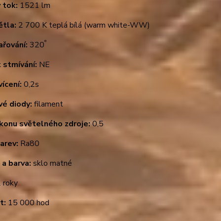
 tok:
1521 lm
ětla:
2 700 K teplá bílá (warm white-WW)
°
ařování:
320
 stmívání:
NE
ícení:
0,2s
vé diody:
filament
ýkonu světelného zdroje:
0,5
arev:
Ra80
 a barva:
sklo matné
 roky
t:
15 000 hod