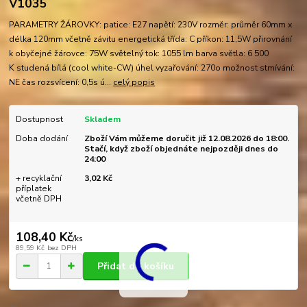
V1035
PARAMETRY ŽÁROVKY: patice: E27 napětí: 230V rozměr: průměr 60mm x
délka 120mm včetně závitu energetická třída: C příkon: 11,5W přirovnání
k obyčejné žárovce: 75W světelný tok: 1055 lm barva světla: 6 500
K studená bílá (cool white-CW) úhel vyzařování: 270o možnost stmívání:
NE čas rozsvícení: 0,5s ú...
celý popis
Dostupnost
Skladem
Doba dodání
Zboží Vám můžeme doručit již 12.08.2026 do 18:00.
Stačí, když zboží objednáte nejpozději dnes do
24:00
+ recyklační
3,02 Kč
příplatek
včetně DPH
108,40 Kč
/
ks
89,59 Kč
bez DPH
Přidat do košíku