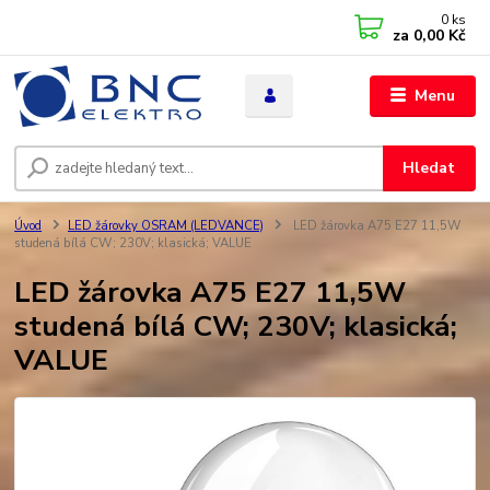
0
ks
za
0,00 Kč
Menu
Hledat
Úvod
LED žárovky OSRAM (LEDVANCE)
LED žárovka A75 E27 11,5W
studená bílá CW; 230V; klasická; VALUE
LED žárovka A75 E27 11,5W
studená bílá CW; 230V; klasická;
VALUE