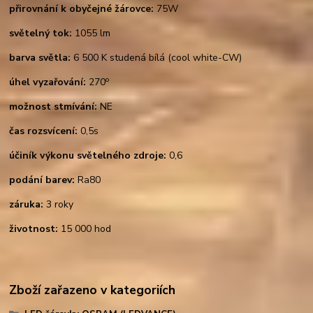
přirovnání k obyčejné žárovce:
75W
světelný tok:
1055 lm
barva světla:
6 500 K studená bílá (cool white-CW)
o
úhel vyzařování:
270
možnost stmívání:
NE
čas rozsvícení:
0,5s
účiník výkonu světelného zdroje:
0,6
podání barev:
Ra80
záruka:
3 roky
životnost:
15 000 hod
Zboží zařazeno v kategoriích