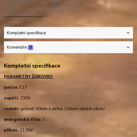
Číslo produktu:
V1035
EAN kód:
4052899971042
Výrobce:
OSRAM
Hlídat cenu / dostupnost
Kompletní specifikace
Komentáře
0
Kompletní specifikace
PARAMETRY ŽÁROVKY:
patice:
E27
napětí:
230V
rozměr:
průměr 60mm x délka 120mm včetně závitu
energetická třída:
C
příkon:
11,5W