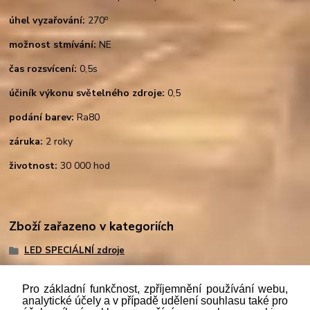
o
úhel vyzařování:
270
možnost stmívání:
NE
čas rozsvícení:
0,5s
účiník výkonu světelného zdroje:
0,5
podání barev:
Ra80
záruka:
2 roky
životnost:
30 000 hod
Zboží zařazeno v kategoriích
LED SPECIÁLNÍ zdroje
Pro základní funkčnost, zpříjemnění používání webu,
analytické účely a v případě udělení souhlasu také pro