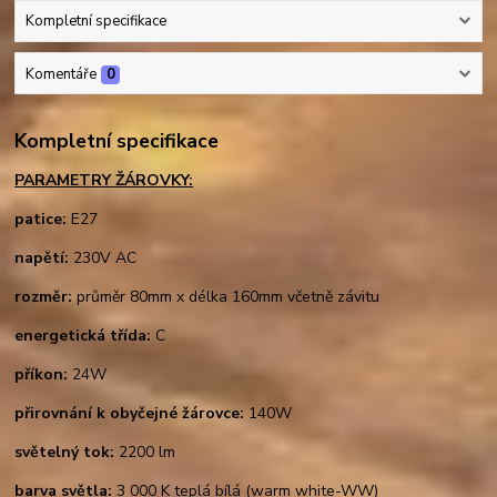
Kompletní specifikace
Komentáře
0
Kompletní specifikace
PARAMETRY ŽÁROVKY:
patice:
E27
napětí:
230V AC
rozměr:
průměr 80mm x délka 160mm včetně závitu
energetická třída:
C
příkon:
24W
přirovnání k obyčejné žárovce:
140W
světelný tok:
2200 lm
barva světla:
3 000 K teplá bílá (warm white-WW)