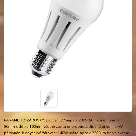
PARAMETRY ŽÁROVKY: patice: E27 napětí: 230V AC rozměr: průměr
80mm x délka 160mm včetně závitu energetická třída: C příkon: 24W
přirovnání k obyčejné žárovce: 140W světelný tok: 2200 lm barva světla: