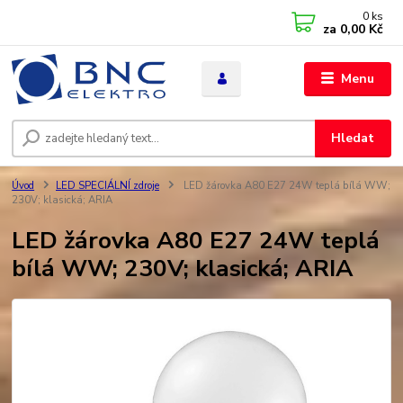
0
ks
za
0,00 Kč
Menu
Hledat
Úvod
LED SPECIÁLNÍ zdroje
LED žárovka A80 E27 24W teplá bílá WW;
230V; klasická; ARIA
LED žárovka A80 E27 24W teplá
bílá WW; 230V; klasická; ARIA