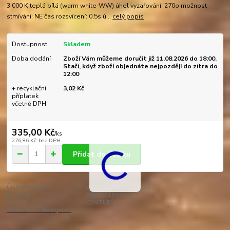
3 000 K teplá bílá (warm white-WW) úhel vyzařování: 270o možnost
stmívání: NE čas rozsvícení: 0,5s ú...
celý popis
Dostupnost
Skladem
Doba dodání
Zboží Vám můžeme doručit již 11.08.2026 do 18:00.
Stačí, když zboží objednáte nejpozději do zítra do
12:00
+ recyklační
3,02 Kč
příplatek
včetně DPH
335,00 Kč
/
ks
276,86 Kč
bez DPH
Přidat do košíku
Číslo produktu:
ARP242730
EAN kód:
9090171002843
Výrobce:
CENTURY
Hlídat cenu / dostupnost