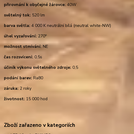
přirovnání k obyčejné žárovce:
40W
světelný tok:
520 lm
barva světla:
4 000 K neutrální bílá (neutral white-NW)
o
úhel vyzařování:
270
možnost stmívání:
NE
čas rozsvícení:
0,5s
účiník výkonu světelného zdroje:
0,5
podání barev:
Ra80
záruka:
2 roky
životnost:
15 000 hod
Zboží zařazeno v kategoriích