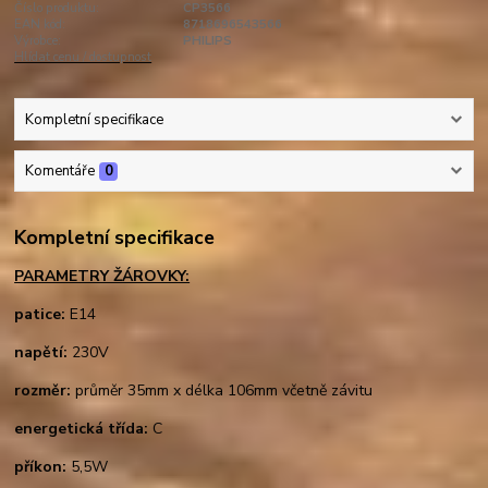
Číslo produktu:
CP3566
EAN kód:
8718696543566
Výrobce:
PHILIPS
Hlídat cenu / dostupnost
Kompletní specifikace
Komentáře
0
Kompletní specifikace
PARAMETRY ŽÁROVKY:
patice:
E14
napětí:
230V
rozměr:
průměr 35mm x délka 106mm včetně závitu
energetická třída:
C
příkon:
5,5W