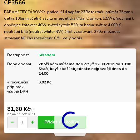
CP3566
PARAMETRY ŽÁROVKY: patice: E14 napětí: 230V rozměr: průměr 35mm x
délka 106mm včetně závitu energetická třída: C příkon: 5,5W přirovnání k
obyčejné žárovce: 40W světelný tok: 520 lm barva světla: 4 000 K
neutrální bílá (neutral white-NW) úhel vyzařování: 270o možnost
stmívání: NE čas rozsvícení: 0,5...
celý popis
Dostupnost
Skladem
Doba dodání
Zboží Vám můžeme doručit již 12.08.2026 do 18:00.
Stačí, když zboží objednáte nejpozději dnes do
24:00
+ recyklační
3,02 Kč
příplatek
včetně DPH
81,60 Kč
/
ks
67,44 Kč
bez DPH
Přidat do košíku