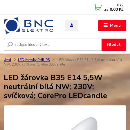
0
ks
za
0,00 Kč
Menu
Hledat
Úvod
LED žárovky PHILIPS
LED žárovka B35 E14 5,5W neutrální bílá
NW; 230V; svíčková; CorePro LEDcandle
LED žárovka B35 E14 5,5W
neutrální bílá NW; 230V;
svíčková; CorePro LEDcandle