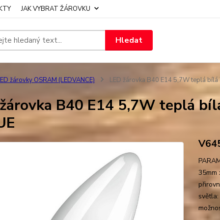
KTY
JAK VYBRAT ŽÁROVKU
Hledat
LED žárovky OSRAM (LEDVANCE)
LED žárovka B40 E14 5,7W teplá bílá
žárovka B40 E14 5,7W teplá bíl
UE
V64
PARAME
35mm x
přirov
světla
možnost