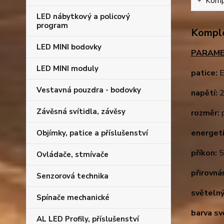
Kompl
LED nábytkový a policový
program
Komple
LED MINI bodovky
PARAME
LED MINI moduly
patice:
E
Vestavná pouzdra - bodovky
napětí:
2
Závěsná svítidla, závěsy
rozměr:
p
energeti
Objímky, patice a příslušenství
příkon:
5
Ovládače, stmívače
přirovná
Senzorová technika
světelný
Spínače mechanické
barva sv
AL LED Profily, příslušenství