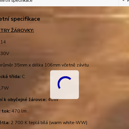
etní specifikace
tní specifikace
TRY ŽÁROVKY:
14
30V
růměr 35mm x délka 106mm včetně závitu
cká třída:
C
,7W
ní k obyčejné žárovce:
40W
 tok:
470 lm
ětla:
2 700 K teplá bílá (warm white-WW)