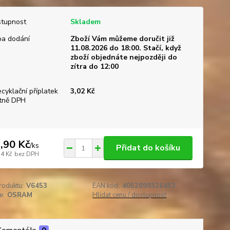
tupnost
Skladem
a dodání
Zboží Vám můžeme doručit již
11.08.2026 do 18:00. Stačí, když
zboží objednáte nejpozději do
zítra do 12:00
ecyklační příplatek
3,02 Kč
tně DPH
,90 Kč
/
ks
Přidat do košíku
34 Kč
bez DPH
roduktu:
V6453
EAN kód:
4052899326453
e:
OSRAM
Hlídat cenu / dostupnost