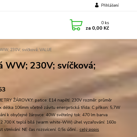
Přihlášení
0
ks
za
0,00 Kč
 WW; 230V; svíčková; VALUE
á WW; 230V; svíčková;
53
TRY ŽÁROVKY: patice: E14 napětí: 230V rozměr: průměr
 délka 106mm včetně závitu energetická třída: C příkon: 5,7W
nání k obyčejné žárovce: 40W světelný tok: 470 lm barva
: 2 700 K teplá bílá (warm white-WW) úhel vyzařování: 160o
 stmívání: NE čas rozsvícení: 0,5s účiní...
celý popis