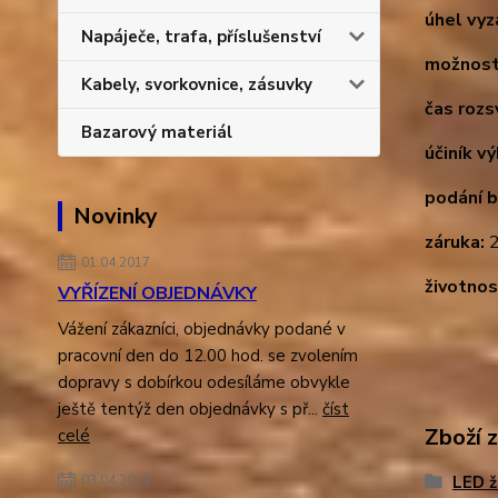
úhel vyz
Napáječe, trafa, příslušenství
možnost
Kabely, svorkovnice, zásuvky
čas rozsv
Bazarový materiál
účiník v
podání b
Novinky
záruka:
2
01.04.2017
životnos
VYŘÍZENÍ OBJEDNÁVKY
Vážení zákazníci, objednávky podané v
pracovní den do 12.00 hod. se zvolením
dopravy s dobírkou odesíláme obvykle
ještě tentýž den objednávky s př...
číst
Zboží 
celé
LED 
03.04.2014