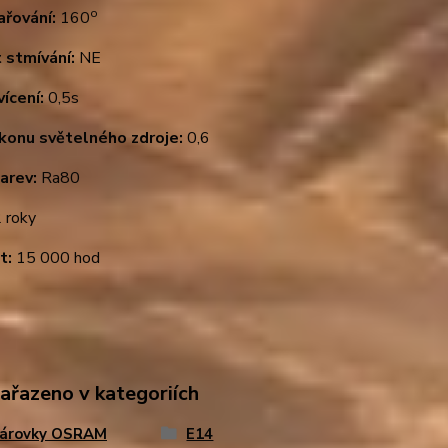
o
ařování:
160
 stmívání:
NE
ícení:
0,5s
ýkonu světelného zdroje:
0,6
arev:
Ra80
 roky
t:
15 000 hod
zařazeno v kategoriích
žárovky OSRAM
E14