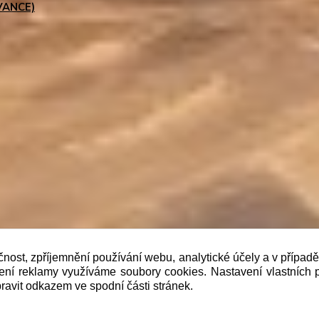
VANCE)
čnost, zpříjemnění používání webu, analytické účely a v případ
lení reklamy využíváme soubory cookies. Nastavení vlastních 
b je prodávající povinen vystavit kupujícímu účtenku. Zár
ravit odkazem ve spodní části stránek.
 pak nejpozději do 48 hodin.“