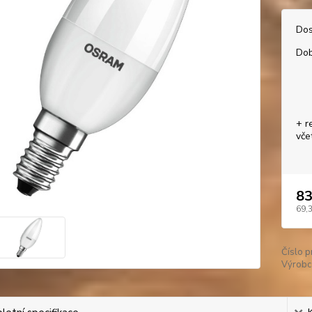
Dos
Dob
+ r
vče
83
69,
Číslo p
Výrobc