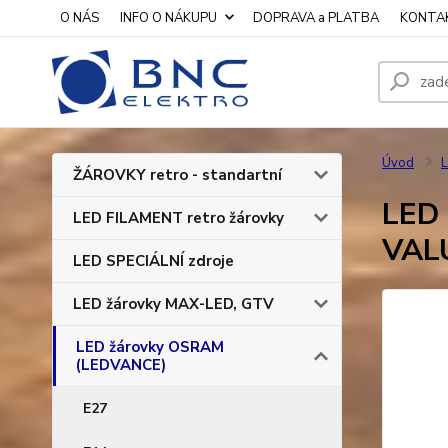
O NÁS
INFO O NÁKUPU
DOPRAVA a PLATBA
KONTA
Úvod
ŽÁROVKY retro - standartní
LED 
LED FILAMENT retro žárovky
VAL
LED SPECIÁLNÍ zdroje
LED žárovky MAX-LED, GTV
LED žárovky OSRAM
(LEDVANCE)
E27