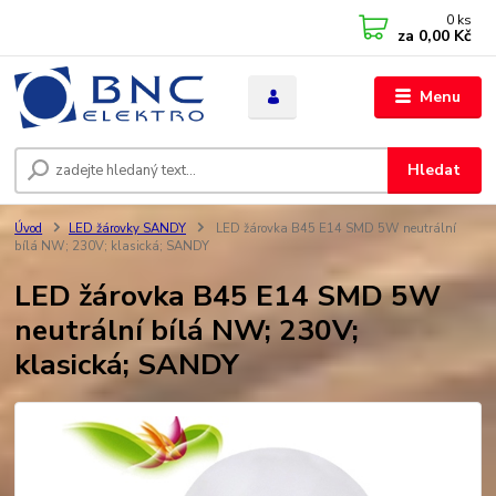
0
ks
za
0,00 Kč
Menu
Hledat
Úvod
LED žárovky SANDY
LED žárovka B45 E14 SMD 5W neutrální
bílá NW; 230V; klasická; SANDY
LED žárovka B45 E14 SMD 5W
neutrální bílá NW; 230V;
klasická; SANDY