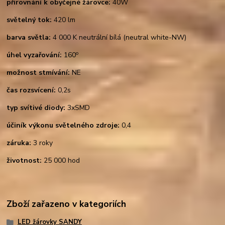
přirovnání k obyčejné žárovce:
40W
světelný tok:
420 lm
barva světla:
4 000 K neutrální bílá (neutral white-NW)
o
úhel vyzařování:
160
možnost stmívání:
NE
čas rozsvícení:
0,2s
typ svítivé diody:
3xSMD
účiník výkonu světelného zdroje:
0,4
záruka:
3 roky
životnost:
25 000 hod
Zboží zařazeno v kategoriích
LED žárovky SANDY