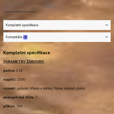
Číslo produktu:
S1208
Výrobce:
SANDRIA
Hlídat cenu / dostupnost
Kompletní specifikace
Komentáře
0
Kompletní specifikace
PARAMETRY ŽÁROVKY:
patice:
E14
napětí:
230V
rozměr:
průměr 45mm x délka 76mm včetně závitu
energetická třída:
C
příkon:
5W