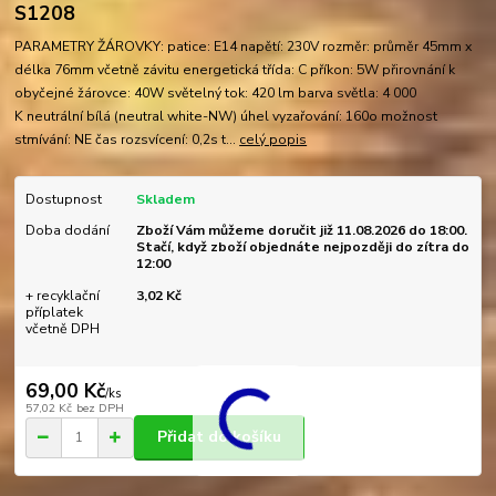
S1208
PARAMETRY ŽÁROVKY: patice: E14 napětí: 230V rozměr: průměr 45mm x
délka 76mm včetně závitu energetická třída: C příkon: 5W přirovnání k
obyčejné žárovce: 40W světelný tok: 420 lm barva světla: 4 000
K neutrální bílá (neutral white-NW) úhel vyzařování: 160o možnost
stmívání: NE čas rozsvícení: 0,2s t...
celý popis
Dostupnost
Skladem
Doba dodání
Zboží Vám můžeme doručit již 11.08.2026 do 18:00.
Stačí, když zboží objednáte nejpozději do zítra do
12:00
+ recyklační
3,02 Kč
příplatek
včetně DPH
69,00 Kč
/
ks
57,02 Kč
bez DPH
Přidat do košíku