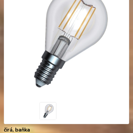
čirá, baňka