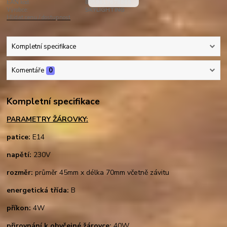
EAN kód:
8059617678869
Výrobce:
SKYLIGHTING
Hlídat cenu / dostupnost
Kompletní specifikace
Komentáře
0
Kompletní specifikace
PARAMETRY ŽÁROVKY:
patice:
E14
napětí:
230V
rozměr:
průměr 45mm x délka 70mm včetně závitu
energetická třída:
B
příkon:
4W
přirovnání k obyčejné žárovce:
40W