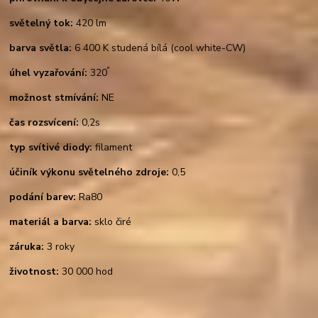
světelný tok:
420 lm
barva světla:
6 400 K studená bílá (cool white-CW)
°
úhel vyzařování:
320
možnost stmívání:
NE
čas rozsvícení:
0,2s
typ svítivé diody:
filament
účiník výkonu světelného zdroje:
0,5
podání barev:
Ra80
materiál a barva:
sklo čiré
záruka:
3 roky
životnost:
30 000 hod