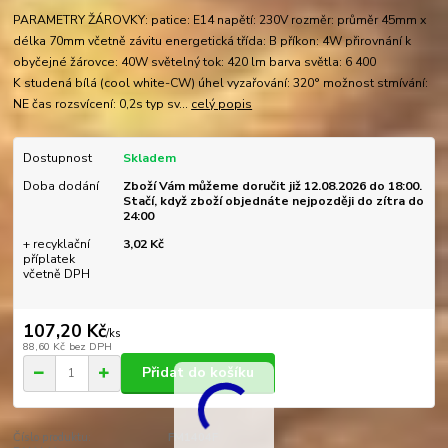
PARAMETRY ŽÁROVKY: patice: E14 napětí: 230V rozměr: průměr 45mm x
délka 70mm včetně závitu energetická třída: B příkon: 4W přirovnání k
obyčejné žárovce: 40W světelný tok: 420 lm barva světla: 6 400
K studená bílá (cool white-CW) úhel vyzařování: 320° možnost stmívání:
NE čas rozsvícení: 0,2s typ sv...
celý popis
Dostupnost
Skladem
Doba dodání
Zboží Vám můžeme doručit již 12.08.2026 do 18:00.
Stačí, když zboží objednáte nejpozději do zítra do
24:00
+ recyklační
3,02 Kč
příplatek
včetně DPH
107,20 Kč
/
ks
88,60 Kč
bez DPH
Přidat do košíku
Číslo produktu:
FM1404F