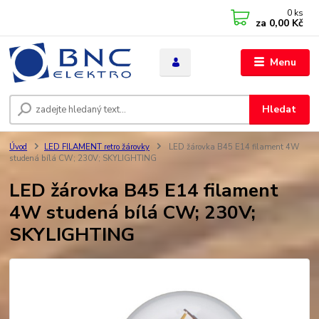
0
ks
za
0,00 Kč
Menu
Hledat
Úvod
LED FILAMENT retro žárovky
LED žárovka B45 E14 filament 4W
studená bílá CW; 230V; SKYLIGHTING
LED žárovka B45 E14 filament
4W studená bílá CW; 230V;
SKYLIGHTING